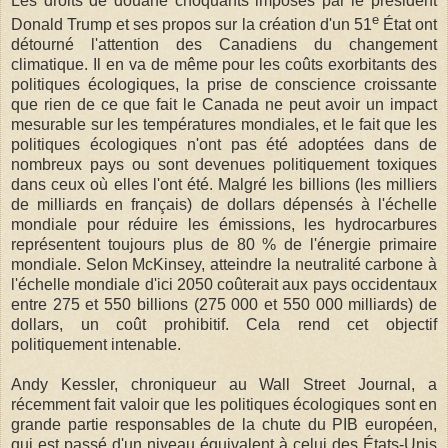
Les droits de douane choquants imposés par le président
e
Donald Trump et ses propos sur la création d'un 51
État ont
détourné l'attention des Canadiens du changement
climatique. Il en va de même pour les coûts exorbitants des
politiques écologiques, la prise de conscience croissante
que rien de ce que fait le Canada ne peut avoir un impact
mesurable sur les températures mondiales, et le fait que les
politiques écologiques n'ont pas été adoptées dans de
nombreux pays ou sont devenues politiquement toxiques
dans ceux où elles l'ont été. Malgré les billions (les milliers
de milliards en français) de dollars dépensés à l'échelle
mondiale pour réduire les émissions, les hydrocarbures
représentent toujours plus de 80 % de l'énergie primaire
mondiale. Selon McKinsey, atteindre la neutralité carbone à
l'échelle mondiale d'ici 2050 coûterait aux pays occidentaux
entre 275 et 550 billions (275 000 et 550 000 milliards) de
dollars, un coût prohibitif. Cela rend cet objectif
politiquement intenable.
Andy Kessler, chroniqueur au Wall Street Journal, a
récemment fait valoir que les politiques écologiques sont en
grande partie responsables de la chute du PIB européen,
qui est passé d'un niveau équivalent à celui des États-Unis