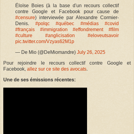
Éloïse Boies (à la base d'un recours collectif
contre Google et Facebook pour cause de
#censure
) interviewée par Alexandre Cormier-
Denis.
#polqc
#québec
#médias
#covid
#français
#immigration
#effondrement
#film
#culture
#anglicisation
#eloveutsavoir
pic.twitter.com/Vzyas62M1p
— De Mio (@DeMiomandre)
July 26, 2025
Pour rejoindre le recours collectif contre Google et
Facebook,
allez sur ce site des avocats
.
Une de ses émissions récentes: