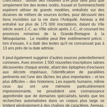
chercheurs : utiliser des modèles d'IA pour faire plus que
simplement lire des textes isolés. Assael et Sommerschield
espèrent utiliser de grands modèles, entraînés sur des
dizaines de milliers de sources écrites, pour découvrir des
liens invisibles sur la vie dans l'Antiquité. Aeneas a été
entraîné sur plus de 175 000 inscriptions, datant du VIIe
siècle avant J.-C. au VIIIe siècle après J.-C., et couvrant les
provinces romaines de la Grande-Bretagne à la
Mésopotamie. Le modèle peut être extrêmement précis :
lors d'essais, il a daté des textes qu'il ne connaissait pas à
13 ans près de la date admise.
Il peut également suggérer d'autres sources potentiellement
connexes. Avec environ 1 500 nouvelles inscriptions latines
découvertes chaque année, allant des épitaphes d'esclaves
aux décrets impériaux, l'identification de parallèles
pertinents est l'une des tâches les plus importantes – et les
plus difficiles – des historiens. Les experts humains, même
ceux qui ont une mémoire particulièrement
impressionnante, ne possèdent une connaissance
approfondie que de domaines spécialisés, tandis que les
recherches automatisées dans un corpus plus large se
limitent généralement à des chaînes de caractères. Aeneas,