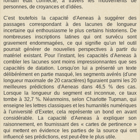
romain était connecté, à travers les mouvements de
personnes, de croyances et d'idées.
C'est toutefois la capacité d'Aeneas à suggérer des
passages correspondant à des lacunes de longueur
incertaine qui enthousiasme le plus certains historiens. De
nombreuses inscriptions latines qui ont survécu sont
gravement endommagées, ce qui signifie qu'un tel outil
pourrait générer de nouvelles perspectives à partir du
matériel existant. Pour l'instant, les capacités d'Aeneas à
combler les lacunes sont moins impressionnantes que ses
capacités de datation. Lorsqu'on lui a présenté un texte
délibérément en partie masqué, les segments avérés (d'une
longueur maximale de 20 caractères) figuraient parmi les 20
meilleures prédictions d'Aeneas dans 46,5 % des cas.
Lorsque la longueur du segment est inconnue, ce taux
tombe à 32,7 %. Néanmoins, selon Charlotte Tupman, qui
enseigne les lettres classiques et les humanités numériques
à l'université d'Exeter, cela représente un bond en avant
considérable. La capacité d'Aeneas à expliquer son
raisonnement, en fournissant des « cartes de pertinence »
qui mettent en évidence les parties de la source qui ont
influencé ses prédictions, est peut-être le plus utile.