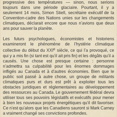
progressive des températures — sinon, nous serions
toujours dans une période glaciaire. Pourtant, il y a
seulement 14 mois, Simon Stiell, secrétaire exécutif de la
Convention-cadre des Nations unies sur les changements
climatiques, déclarait encore que nous n'avions que deux
ans pour sauver la planète.
Les futurs psychologues, économistes et historiens
examineront le phénomène de l'hystérie climatique
e
collective du début du XXI
siècle, ce qui l'a provoqué, ce
qui y a mis fin (si tant est qu'il ait pris fin) et les dégâts qu'il a
causés. Une chose est presque certaine : personne
n'admettra sa culpabilité pour les énormes dommages
infligés au Canada et à d'autres économies. Bien que le
public soit passé à autre chose, un groupe de militants
climatiques purs et durs est prêt à exploiter tous les
obstacles juridiques et réglementaires au développement
des ressources au Canada. Le gouvernement fédéral devra
utiliser tous ses pouvoirs législatifs et exécutifs pour mener
à bien les nouveaux projets énergétiques qu'il dit favoriser.
Ce n'est qu'alors que les Canadiens sauront si Mark Carney
a vraiment changé ses convictions profondes.