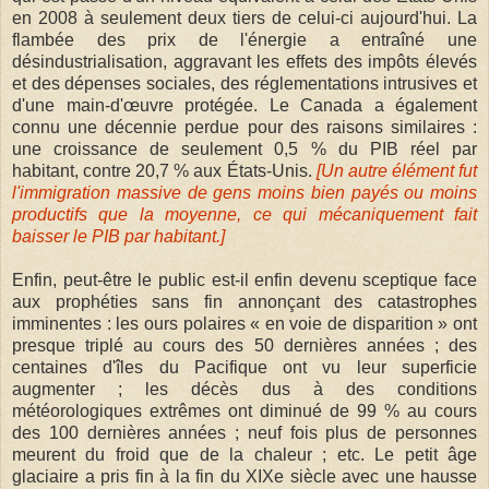
en 2008 à seulement deux tiers de celui-ci aujourd'hui. La
flambée des prix de l'énergie a entraîné une
désindustrialisation, aggravant les effets des impôts élevés
et des dépenses sociales, des réglementations intrusives et
d'une main-d'œuvre protégée. Le Canada a également
connu une décennie perdue pour des raisons similaires :
une croissance de seulement 0,5 % du PIB réel par
habitant, contre 20,7 % aux États-Unis.
[Un autre élément fut
l'immigration massive de gens moins bien payés ou moins
productifs que la moyenne, ce qui mécaniquement fait
baisser le PIB par habitant.]
Enfin, peut-être le public est-il enfin devenu sceptique face
aux prophéties sans fin annonçant des catastrophes
imminentes : les ours polaires « en voie de disparition » ont
presque triplé au cours des 50 dernières années ; des
centaines d'îles du Pacifique ont vu leur superficie
augmenter ; les décès dus à des conditions
météorologiques extrêmes ont diminué de 99 % au cours
des 100 dernières années ; neuf fois plus de personnes
meurent du froid que de la chaleur ; etc. Le petit âge
glaciaire a pris fin à la fin du XIXe siècle avec une hausse