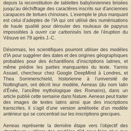
depuis la reconstitution de tablettes babyloniennes brisées
jusqu'au déchiffrage des caractères inscrits sur d'anciennes
carapaces de tortues chinoises. L'exemple le plus marquant
est celui d'adeptes de l'IA qui ont utilisé des numérisations
de haute qualité pour dérouler des rouleaux de papyrus
impossibles à ouvrir car carbonisés lors de l'éruption du
Vésuve en 79 après J.-C.
Désormais, les scientifiques pourront utiliser des modèles
d'IA pour suggérer des dates et des origines géographiques
probables pour des échantillons d'inscriptions latines, et
même prédire les parties manquantes du texte. Yannis
Assael, chercheur chez Google DeepMind à Londres, et
Thea Sommerschield, historienne à l'université de
Nottingham, ont décrit leur modèle, Aeneas (du nom latin
d'Énée, l'ancêtre mythologique des Romains), dans un
article publié cette semaine dans Nature. Aeneas peut traiter
des images de textes latins ainsi que des inscriptions
transcrites, il s'agit d'une version améliorée d'un modèle
antérieur qui se concentrait sur les inscriptions grecques.
Aeneas représente la dernière étape vers l'objectif des