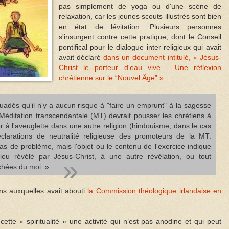
pas simplement de yoga ou d'une scène de
relaxation, car les jeunes scouts illustrés sont bien
en état de lévitation. Plusieurs personnes
s'insurgent contre cette pratique, dont le Conseil
pontifical pour le dialogue inter-religieux qui avait
avait déclaré
dans un document intitulé, « Jésus-
Christ le porteur d'eau vive - Une réflexion
chrétienne sur le “Nouvel Âge” »
:
dés qu'il n'y a aucun risque à "faire un emprunt" à la sagesse
 Méditation transcendantale (MT) devrait pousser les chrétiens à
r à l'aveuglette dans une autre religion (hindouisme, dans le cas
éclarations de neutralité religieuse des promoteurs de la MT.
s de problème, mais l'objet ou le contenu de l'exercice indique
Dieu révélé par Jésus-Christ, à une autre révélation, ou tout
chées du moi. »
ons auxquelles avait abouti
la Commission théologique irlandaise en
cette « spiritualité » une activité qui n’est pas anodine et qui peut