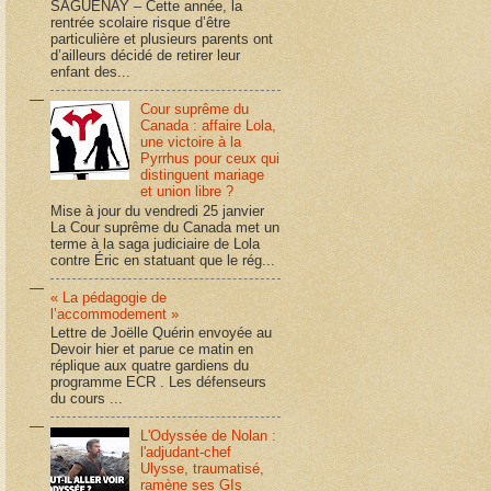
SAGUENAY – Cette année, la
rentrée scolaire risque d’être
particulière et plusieurs parents ont
d’ailleurs décidé de retirer leur
enfant des...
Cour suprême du
Canada : affaire Lola,
une victoire à la
Pyrrhus pour ceux qui
distinguent mariage
et union libre ?
Mise à jour du vendredi 25 janvier
La Cour suprême du Canada met un
terme à la saga judiciaire de Lola
contre Éric en statuant que le rég...
« La pédagogie de
l’accommodement »
Lettre de Joëlle Quérin envoyée au
Devoir hier et parue ce matin en
réplique aux quatre gardiens du
programme ECR . Les défenseurs
du cours ...
L'Odyssée de Nolan :
l'adjudant-chef
Ulysse, traumatisé,
ramène ses GIs