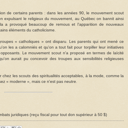
tion de certains parents : dans les années 90, le mouvement scout
» en expulsant le religieux du mouvement, au Québec on bannit ainsi
 Cela a provoqué beaucoup de remous et l'apparition de nouveaux
tains éléments du catholicisme.
 groupes « catholiques » ont disparu. Les parents qui ont mené ce
 les a calomniés et qu'on a tout fait pour torpiller leur initiatives
rs opposants. Le mouvement scout n'a proposé en termes de laïcité
 qu'on aurait pu concevoir des troupes aux sensibilités religieuses
rer chez les scouts des spiritualités acceptables, à la mode, comme la
sez « moderne », mais ce n'est pas neutre.
bats juridiques (reçu fiscal pour tout don supérieur à 50 $)