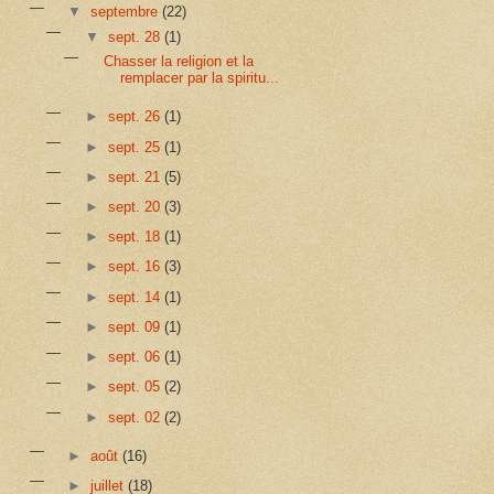
▼
septembre
(22)
▼
sept. 28
(1)
Chasser la religion et la
remplacer par la spiritu...
►
sept. 26
(1)
►
sept. 25
(1)
►
sept. 21
(5)
►
sept. 20
(3)
►
sept. 18
(1)
►
sept. 16
(3)
►
sept. 14
(1)
►
sept. 09
(1)
►
sept. 06
(1)
►
sept. 05
(2)
►
sept. 02
(2)
►
août
(16)
►
juillet
(18)