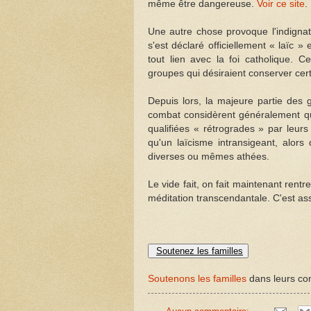
même être dangereuse.
Voir ce site
.
Une autre chose provoque l'indigna
s'est déclaré officiellement « laïc 
tout lien avec la foi catholique.
groupes qui désiraient conserver cer
Depuis lors, la majeure partie des
combat considèrent généralement qu'on
qualifiées « rétrogrades » par leu
qu'un laïcisme intransigeant, alors
diverses ou mêmes athées.
Le vide fait, on fait maintenant rent
méditation transcendantale. C'est as
Soutenez les familles
Soutenons les familles
dans leurs com