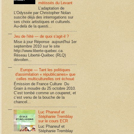
métissés du Levant
L’adaptation de
L’Odyssée par Christopher Nolan
suscite déjà des interrogations sur
ses choix artistiques et culturels.
Au-delà de la questi...
Jeu de l'été — de quoi s'agit-il ?
Mise à jour Réponse aujourd'hui 1er
septembre 2010 sur le site
http://www.liberte-quebec.ca.
Réseau Liberté-Québec (RLQ)
dévoilen...
Europe — Tant les politiques
d'assimilation « républicaines» que
celles multiculturelles ont échoué
Émission de France Culture Du
Grain à moudre du 25 octobre 2010.
C’est tombé comme un couperet, et
c’est venu de la bouche de la
chancel...
Luc Phaneuf et
Stéphanie Tremblay
sur le cours ECR
Luc Phaneuf et
Stéphanie Tremblay