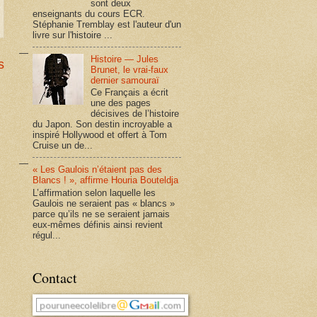
sont deux
enseignants du cours ECR.
Stéphanie Tremblay est l'auteur d'un
livre sur l'histoire ...
Histoire — Jules
s
Brunet, le vrai-faux
dernier samouraï
Ce Français a écrit
une des pages
décisives de l’histoire
du Japon. Son destin incroyable a
inspiré Hollywood et offert à Tom
Cruise un de...
« Les Gaulois n’étaient pas des
Blancs ! », affirme Houria Bouteldja
L’affirmation selon laquelle les
Gaulois ne seraient pas « blancs »
parce qu’ils ne se seraient jamais
eux-mêmes définis ainsi revient
régul...
Contact