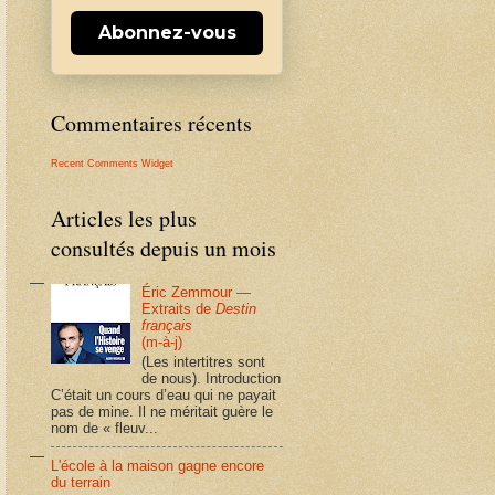
Abonnez-vous
Commentaires récents
Recent Comments Widget
Articles les plus
consultés depuis un mois
Éric Zemmour —
Extraits de
Destin
français
(m-à-j)
(Les intertitres sont
de nous). Introduction
C’était un cours d’eau qui ne payait
pas de mine. Il ne méritait guère le
nom de « fleuv...
L'école à la maison gagne encore
du terrain