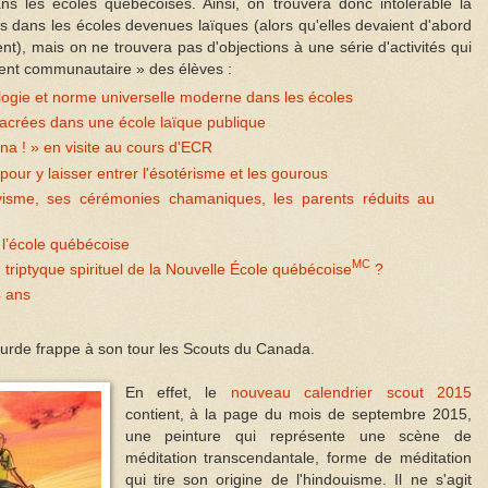
s les écoles québécoises. Ainsi, on trouvera donc intolérable la
s dans les écoles devenues laïques (alors qu'elles devaient d'abord
nt), mais on ne trouvera pas d'objections à une série d'activités qui
gement communautaire » des élèves :
ologie et norme universelle moderne dans les écoles
acrées dans une école laïque publique
na ! » en visite au cours d'ECR
e pour y laisser entrer l'ésotérisme et les gourous
visme, ses cérémonies chamaniques, les parents réduits au
à l’école québécoise
MC
 triptyque spirituel de la Nouvelle École québécoise
?
4 ans
lourde frappe à son tour les Scouts du Canada.
En effet, le
nouveau calendrier scout 2015
contient, à la page du mois de septembre 2015,
une peinture qui représente une scène de
méditation transcendantale, forme de méditation
qui tire son origine de l'hindouisme. Il ne s'agit