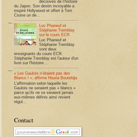
décisives de l’histoire
du Japon. Son destin incroyable a
inspiré Hollywood et offert à Tom
Cruise un de...
Luc Phaneuf et
Stéphanie Tremblay
sur le cours ECR
Luc Phaneuf et
Stéphanie Tremblay
sont deux
enseignants du cours ECR.
Stéphanie Tremblay est l'auteur d'un
livre sur l'histoire ...
« Les Gaulois n’étaient pas des
Blancs ! », affirme Houria Bouteldja
L’affirmation selon laquelle les
Gaulois ne seraient pas « blancs »
parce qu’ils ne se seraient jamais
eux-mêmes définis ainsi revient
régul...
Contact