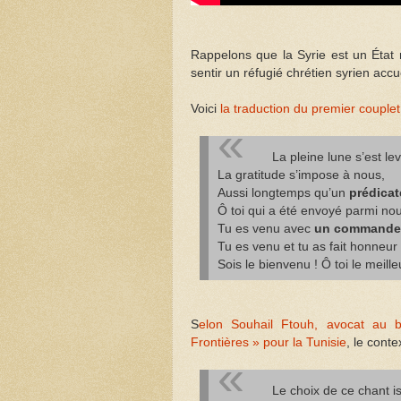
Rappelons que la Syrie est un État 
sentir un réfugié chrétien syrien acc
Voici
la traduction du premier couple
La pleine lune s’est lev
La gratitude s’impose à nous,
Aussi longtemps qu’un
prédica
Ô toi qui a été envoyé parmi nou
Tu es venu avec
un commandem
Tu es venu et tu as fait honneur 
Sois le bienvenu ! Ô toi le meill
S
elon Souhail Ftouh, avocat au b
Frontières » pour la Tunisie
, le conte
Le choix de ce chant i