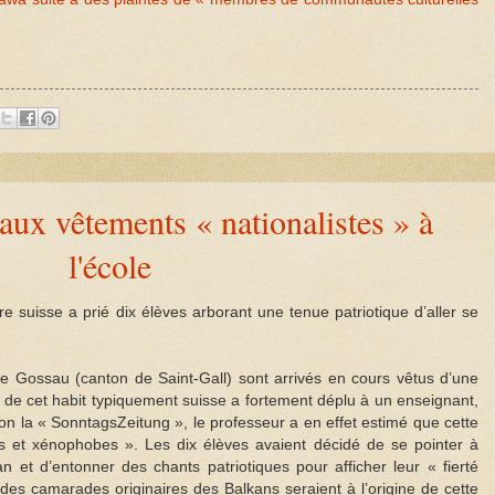
aux vêtements « nationalistes » à
l'école
 suisse a prié dix élèves arborant une tenue patriotique d’aller se
e Gossau (canton de Saint-Gall) sont arrivés en cours vêtus d’une
 de cet habit typiquement suisse a fortement déplu à un enseignant,
Selon la « SonntagsZeitung », le professeur a en effet estimé que cette
es et xénophobes ». Les dix élèves avaient décidé de se pointer à
 et d’entonner des chants patriotiques pour afficher leur « fierté
des camarades originaires des Balkans seraient à l’origine de cette