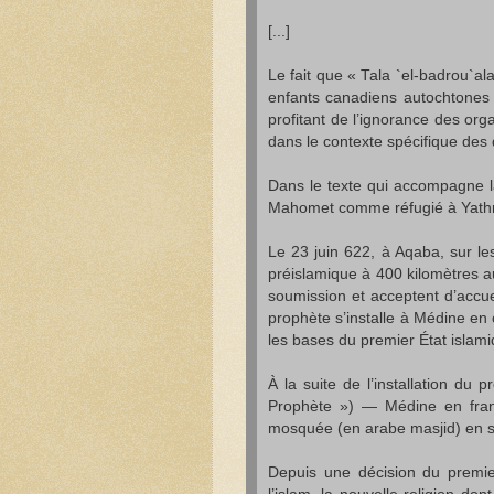
[...]
Le fait que « Tala `el-badrou`al
enfants canadiens autochtones 
profitant de l’ignorance des org
dans le contexte spécifique des 
Dans le texte qui accompagne la
Mahomet comme réfugié à Yathri
Le 23 juin 622, à Aqaba, sur le
préislamique à 400 kilomètres 
soumission et acceptent d’accuei
prophète s’installe à Médine e
les bases du premier État islamiq
À la suite de l’installation du
Prophète ») — Médine en fran
mosquée (en arabe masjid) en s
Depuis une décision du premier