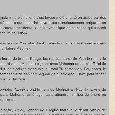
aynâa » (la pleine lune s’est levée) a été chanté en arabe par des
démontre que cette initiative a été minutieusement préparée en
anisateurs occidentaux de la symbolique de ce chant, qui s’inscrit
débuts de l’Islam.
 vidéo sur YouTube, il est prétendu que ce chant avait accueilli
b (future Médine).
s bords de la mer Rouge, les représentants de Yathrib (une ville
au nord de La Mecque) signent avec Mahomet un pacte officiel de
llir les disciples mecquois, au total 70 personnes. Peu après, le
n compagnie de son compagnon de guerre Abou Bakr, pour fonder
ue de l’histoire.
 prophète, Yathrib prend le nom de Medinat an-Nabi (« la ville du
çais. Mahomet aménage, sans attendre, un lieu de prière ou
on centre.
 calife, Omar, l’année de l’Hégire marque le début officiel de