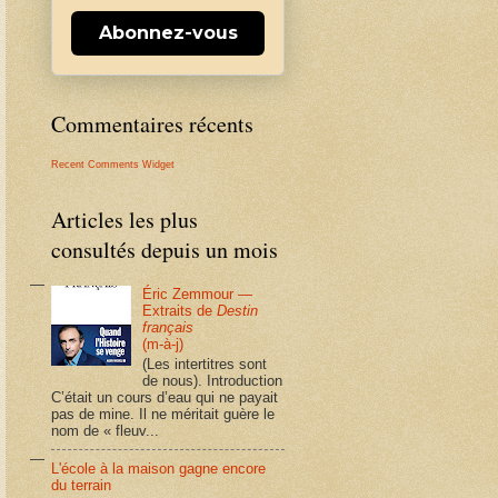
Abonnez-vous
Commentaires récents
Recent Comments Widget
Articles les plus
consultés depuis un mois
Éric Zemmour —
Extraits de
Destin
français
(m-à-j)
(Les intertitres sont
de nous). Introduction
C’était un cours d’eau qui ne payait
pas de mine. Il ne méritait guère le
nom de « fleuv...
L'école à la maison gagne encore
du terrain