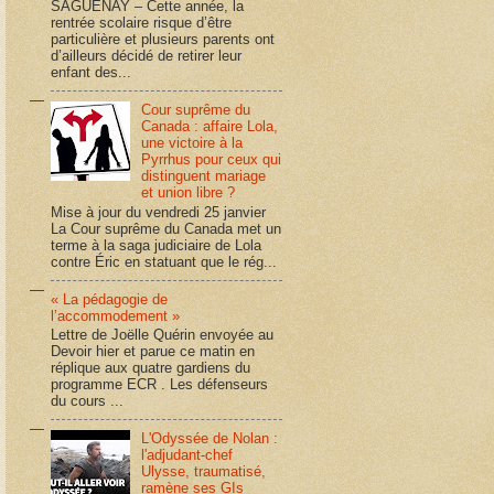
SAGUENAY – Cette année, la
rentrée scolaire risque d’être
particulière et plusieurs parents ont
d’ailleurs décidé de retirer leur
enfant des...
Cour suprême du
Canada : affaire Lola,
une victoire à la
Pyrrhus pour ceux qui
distinguent mariage
et union libre ?
Mise à jour du vendredi 25 janvier
La Cour suprême du Canada met un
terme à la saga judiciaire de Lola
contre Éric en statuant que le rég...
« La pédagogie de
l’accommodement »
Lettre de Joëlle Quérin envoyée au
Devoir hier et parue ce matin en
réplique aux quatre gardiens du
programme ECR . Les défenseurs
du cours ...
L'Odyssée de Nolan :
l'adjudant-chef
Ulysse, traumatisé,
ramène ses GIs