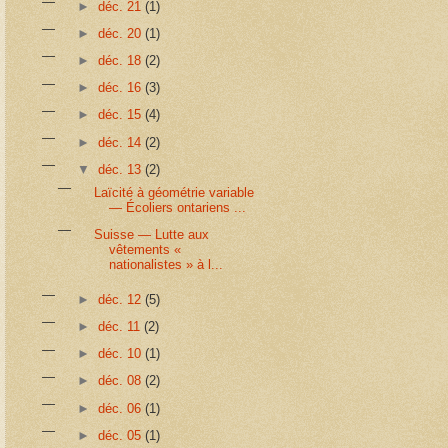
►
déc. 21
(1)
►
déc. 20
(1)
►
déc. 18
(2)
►
déc. 16
(3)
►
déc. 15
(4)
►
déc. 14
(2)
▼
déc. 13
(2)
Laïcité à géométrie variable
— Écoliers ontariens ...
Suisse — Lutte aux
vêtements «
nationalistes » à l...
►
déc. 12
(5)
►
déc. 11
(2)
►
déc. 10
(1)
►
déc. 08
(2)
►
déc. 06
(1)
►
déc. 05
(1)