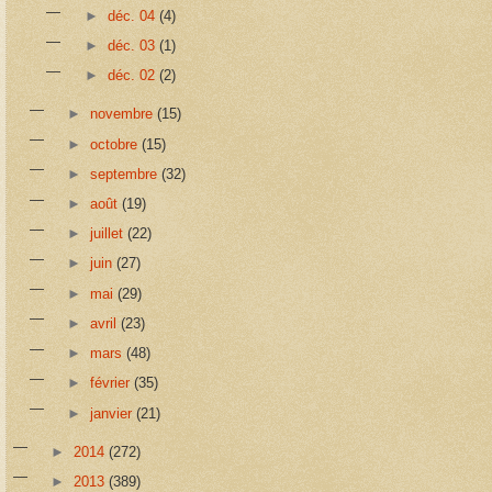
►
déc. 04
(4)
►
déc. 03
(1)
►
déc. 02
(2)
►
novembre
(15)
►
octobre
(15)
►
septembre
(32)
►
août
(19)
►
juillet
(22)
►
juin
(27)
►
mai
(29)
►
avril
(23)
►
mars
(48)
►
février
(35)
►
janvier
(21)
►
2014
(272)
►
2013
(389)