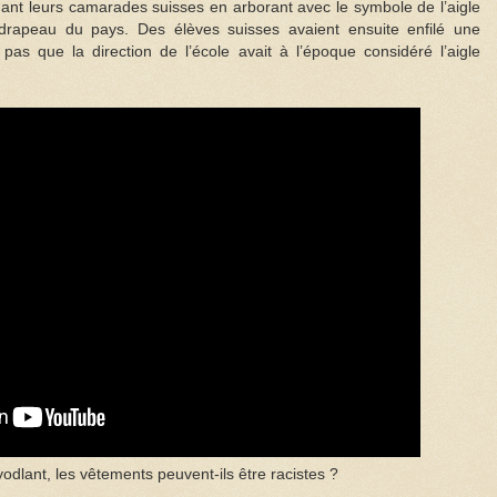
uant leurs camarades suisses en arborant avec le symbole de l’aigle
 drapeau du pays. Des élèves suisses avaient ensuite enfilé une
as que la direction de l’école avait à l’époque considéré l’aigle
odlant, les vêtements peuvent-ils être racistes ?