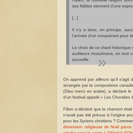
l’islam, la nouvelle religion do
ses fidèles viennent d’une expre
[...]
Il n’y a donc, en principe, auc
l’arrivée d’un conquérant pour ét
Le choix de ce chant historique 
auditeurs musulmans, en tout c
accueille.
On apprend par ailleurs qu’il s’agit
arrangée par la compositrice canad
(Dieu merci en arabe), a déclaré le d
d’un festival appelé « Les Choralies 
Filion a déclaré que la chanson était s
n’avait pas été prévue à l’origine po
pour les Syriens chrétiens ? Commen
dimension religieuse de Noël parce 
crèche sous le sapin à l'Hôpital d'