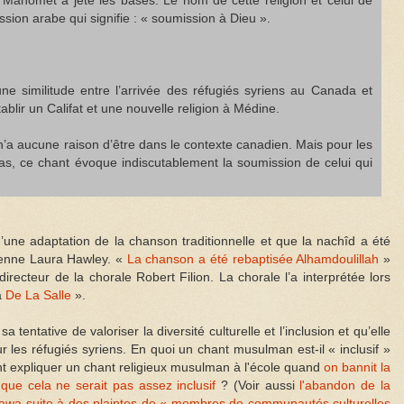
nt Mahomet a jeté les bases. Le nom de cette religion et celui de
ssion arabe qui signifie : « soumission à Dieu ».
une similitude entre l’arrivée des réfugiés syriens au Canada et
ablir un Califat et une nouvelle religion à Médine.
n’a aucune raison d’être dans le contexte canadien. Mais pour les
as, ce chant évoque indiscutablement la soumission de celui qui
 d’une adaptation de la chanson traditionnelle et que la nachîd a été
ienne Laura Hawley. «
La chanson a été rebaptisée Alhamdoulillah
»
irecteur de la chorale Robert Filion. La chorale l’a interprétée lors
à
De La Salle
».
a tentative de valoriser la diversité culturelle et l’inclusion et qu’elle
ur les réfugiés syriens. En quoi un chant musulman est-il « inclusif »
t expliquer un chant religieux musulman à l'école quand
on bannit la
que cela ne serait pas assez inclusif
? (Voir aussi
l'abandon de la
Ottawa suite à des plaintes de « membres de communautés culturelles