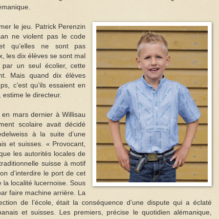
lémanique.
mer le jeu. Patrick Perenzin
an ne violent pas le code
 et qu’elles ne sont pas
ux, les dix élèves se sont mal
 par un seul écolier, cette
tant. Mais quand dix élèves
s, c’est qu’ils essaient en
 estime le directeur.
 en mars dernier à Willisau
ment scolaire avait décidé
edelweiss à la suite d’une
ais et suisses. « Provocant,
 que les autorités locales de
traditionnelle suisse à motif
on d’interdire le port de cet
 la localité lucernoise. Sous
 par faire machine arrière. La
rection de l’école, était la conséquence d’une dispute qui a éclaté
banais et suisses. Les premiers, précise le quotidien alémanique,