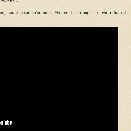
syriens ».
es, serait celui qu’entendit Mahomet « lorsqu’il trouva refuge à