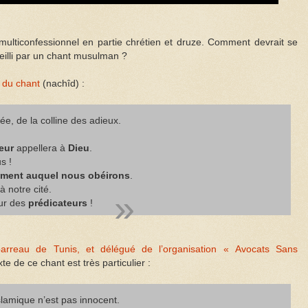
multiconfessionnel en partie chrétien et druze. Comment devrait se
ueilli par un chant musulman ?
t du chant
(nachîd) :
ée, de la colline des adieux.
teur
appellera à
Dieu
.
s !
ent auquel nous obéirons
.
à notre cité.
eur des
prédicateurs
!
arreau de Tunis, et délégué de l’organisation « Avocats Sans
xte de ce chant est très particulier :
slamique n’est pas innocent.