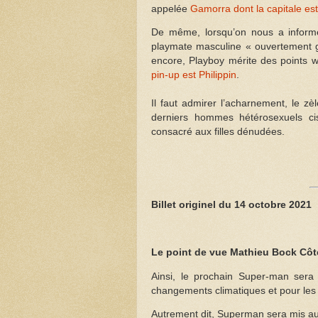
appelée
Gamorra dont la capitale 
De même, lorsqu’on nous a inform
playmate masculine « ouvertement ga
encore, Playboy mérite des points 
pin-up est Philippin
.
Il faut admirer l’acharnement, le zè
derniers hommes hétérosexuels ci
consacré aux filles dénudées.
Billet originel du 14 octobre 2021
Le point de vue Mathieu Bock Côt
Ainsi, le prochain Super-man sera b
changements climatiques et pour les 
Autrement dit, Superman sera mis au