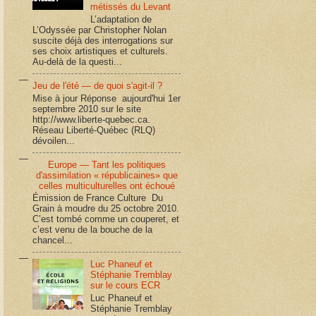
métissés du Levant
L’adaptation de
L’Odyssée par Christopher Nolan
suscite déjà des interrogations sur
ses choix artistiques et culturels.
Au-delà de la questi...
Jeu de l'été — de quoi s'agit-il ?
Mise à jour Réponse aujourd'hui 1er
septembre 2010 sur le site
http://www.liberte-quebec.ca.
Réseau Liberté-Québec (RLQ)
dévoilen...
Europe — Tant les politiques
d'assimilation « républicaines» que
celles multiculturelles ont échoué
Émission de France Culture Du
Grain à moudre du 25 octobre 2010.
C’est tombé comme un couperet, et
c’est venu de la bouche de la
chancel...
Luc Phaneuf et
Stéphanie Tremblay
sur le cours ECR
Luc Phaneuf et
Stéphanie Tremblay