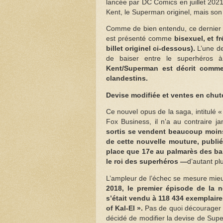
lancée par DC Comics en juillet 202
Kent, le Superman originel, mais son 
Comme de bien entendu, ce dernier se
est présenté comme
bisexuel, et f
billet originel ci-dessous).
L’une d
de baiser entre le superhéros
Kent/Superman est décrit comme
clandestins.
Devise modifiée et ventes en chute
Ce nouvel opus de la saga, intitulé «
Fox Business, il n’a au contraire j
sortis se vendent beaucoup moins 
de cette nouvelle mouture, publié 
place que 17e au palmarès des ba
le roi des superhéros —
d’autant pl
L’ampleur de l’échec se mesure mieu
2018, le premier épisode de la n
s’était vendu à 118 434 exemplaire
of Kal-El ».
Pas de quoi décourager 
décidé de modifier la devise de Super