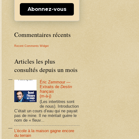
Abonnez-vous
Commentaires récents
Recent Comments Widget
Articles les plus
consultés depuis un mois
Éric Zemmour —
Extraits de
Destin
français
(m-à-j)
(Les intertitres sont
de nous). Introduction
C’était un cours d’eau qui ne payait
pas de mine. Il ne méritait guère le
nom de « fleuv...
L'école à la maison gagne encore
du terrain