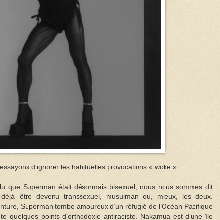
essayons d’ignorer les habituelles provocations « woke ».
 lu que Superman était désormais bisexuel, nous nous sommes dit
 déjà être devenu transsexuel, musulman ou, mieux, les deux.
nture, Superman tombe amoureux d’un réfugié de l’Océan Pacifique
te quelques points d’orthodoxie antiraciste. Nakamua est d’une île