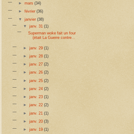
►
mars
(34)
►
février
(36)
▼
janvier
(38)
▼
janv. 31
(1)
Superman woke fait un four
(était La Guerre contre...
►
janv. 29
(1)
►
janv. 28
(1)
►
janv. 27
(2)
►
janv. 26
(2)
►
janv. 25
(2)
►
janv. 24
(2)
►
janv. 23
(1)
►
janv. 22
(2)
►
janv. 21
(1)
►
janv. 20
(3)
►
janv. 19
(1)