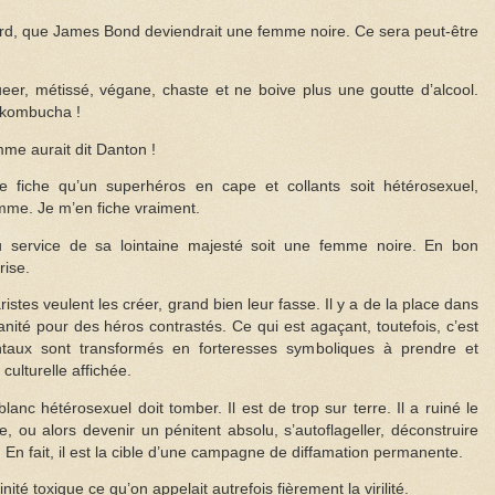
d, que James Bond deviendrait une femme noire. Ce sera peut-être
ueer, métissé, végane, chaste et ne boive plus une goutte d’alcool.
 kombucha !
me aurait dit Danton !
fiche qu’un superhéros en cape et collants soit hétérosexuel,
me. Je m’en fiche vraiment.
 service de sa lointaine majesté soit une femme noire. En bon
rise.
stes veulent les créer, grand bien leur fasse. Il y a de la place dans
ité pour des héros contrastés. Ce qui est agaçant, toutefois, c’est
entaux sont transformés en forteresses symboliques à prendre et
culturelle affichée.
lanc hétérosexuel doit tomber. Il est de trop sur terre. Il a ruiné le
e, ou alors devenir un pénitent absolu, s’autoflageller, déconstruire
. En fait, il est la cible d’une campagne de diffamation permanente.
 toxique ce qu’on appelait autrefois fièrement la virilité.