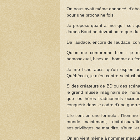
On nous avait même annoncé, d’abor
pour une prochaine fois.
Je propose quant à moi qu’il soit q
James Bond ne devrait boire que du
De l’audace, encore de l’audace, com
Qu’on me comprenne bien : je me 
homosexuel, bisexuel, homme ou fem
Je me fiche aussi qu’un espion au
Québécois, je m’en contre-saint-ciboi
Si des créateurs de BD ou des scénari
le grand musée imaginaire de l’human
que les héros traditionnels occid
conquérir dans le cadre d’une guerre 
Elle tient en une formule : l’homme b
monde, maintenant, il doit disparaîtr
ses privilèges, se maudire, s’humilier
On en vient même à nommer masculinité