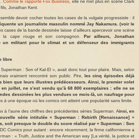
1.
Comme le rapporte Fox Business
, elle ne met plus en scène Clark
fils, Jonathan Kent.
mble devoir cocher toutes les cases de la vulgate progressiste : il
réquente un journaliste masculin nommé Jay Nakamura. (voir le
es cases de la bande dessinée laisse d’ailleurs apercevoir une scène
 à la cape rouge et son compagnon.
Par ailleurs, Jonathan
 un militant pour le climat et un défenseur des immigrants
 libre
 Superman : Son of Kal-El », avait donc tout pour plaire. Mais, selon
amais vraiment rencontré son public. Pire,
les cinq épisodes déjà
bien que leurs illustres prédécesseurs. Ainsi, le premier volet
en juillet, ne s’est vendu qu’à 68 800 exemplaires : elle ne se
ndes dessinées les plus vendues ce mois-là, un naufrage pour
us à une époque où les comics ont atteint une popularité sans limite.
x à l’aune des chiffres des précédentes séries Superman. A
insi, en
ouvelle série intitulée « Superman : Rebirth [Renaissance] »
s, soit presque le double du score réalisé par « Superman : Son
DC Comics pour autant : encore récemment, la firme californienne a
man : « Truth, Justice and the American way [La vérité, la justice et