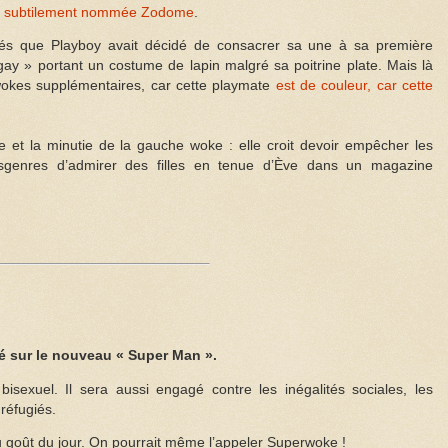
est subtilement nommée Zodome
.
és que Playboy avait décidé de consacrer sa une à sa première
y » portant un costume de lapin malgré sa poitrine plate. Mais là
wokes supplémentaires, car cette playmate
est de couleur, car cette
le et la minutie de la gauche woke : elle croit devoir empêcher les
sgenres d’admirer des filles en tenue d’Ève dans un magazine
é sur le nouveau « Super Man ».
isexuel. Il sera aussi engagé contre les inégalités sociales, les
réfugiés.
 goût du jour. On pourrait même l’appeler Superwoke !