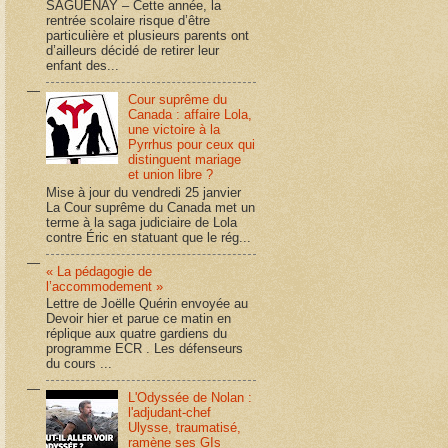
SAGUENAY – Cette année, la
rentrée scolaire risque d’être
particulière et plusieurs parents ont
d’ailleurs décidé de retirer leur
enfant des...
Cour suprême du
Canada : affaire Lola,
une victoire à la
Pyrrhus pour ceux qui
distinguent mariage
et union libre ?
Mise à jour du vendredi 25 janvier
La Cour suprême du Canada met un
terme à la saga judiciaire de Lola
contre Éric en statuant que le rég...
« La pédagogie de
l’accommodement »
Lettre de Joëlle Quérin envoyée au
Devoir hier et parue ce matin en
réplique aux quatre gardiens du
programme ECR . Les défenseurs
du cours ...
L'Odyssée de Nolan :
l'adjudant-chef
Ulysse, traumatisé,
ramène ses GIs