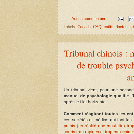
Aucun commentaire:
Labels:
Canada
,
CAQ
,
coûts
,
docteurs
,
Tribunal chinois : 
de trouble psych
a
Un tribunal vient, pour une second
manuel de psychologie qualifie l
après le filet horizontal.
Comment réagiront toutes les ent
ces sociétés et médias qui font la
putois (en réalité une moufette) tro
souris trop rapides et trop mexicaine