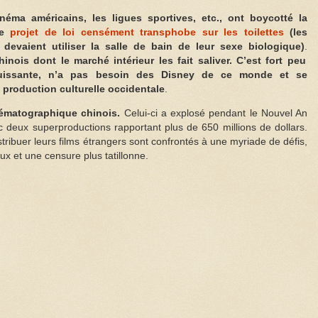
éma américains, les ligues sportives, etc., ont boycotté la
ce
projet de loi censément transphobe sur les toilettes
(les
devaient utiliser la salle de bain de leur sexe biologique)
.
nois dont le marché intérieur les fait saliver. C’est fort peu
puissante, n’a pas besoin des Disney de ce monde et se
 production culturelle occidentale
.
nématographique chinois.
Celui-ci a explosé pendant le Nouvel An
c deux superproductions rapportant plus de 650 millions de dollars.
stribuer leurs films étrangers sont confrontés à une myriade de défis,
x et une censure plus tatillonne.