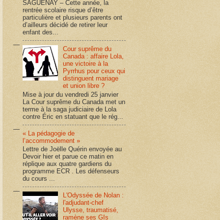
SAGUENAY – Cette année, la
rentrée scolaire risque d’être
particulière et plusieurs parents ont
d’ailleurs décidé de retirer leur
enfant des...
Cour suprême du
Canada : affaire Lola,
une victoire à la
Pyrrhus pour ceux qui
distinguent mariage
et union libre ?
Mise à jour du vendredi 25 janvier
La Cour suprême du Canada met un
terme à la saga judiciaire de Lola
contre Éric en statuant que le rég...
« La pédagogie de
l’accommodement »
Lettre de Joëlle Quérin envoyée au
Devoir hier et parue ce matin en
réplique aux quatre gardiens du
programme ECR . Les défenseurs
du cours ...
L'Odyssée de Nolan :
l'adjudant-chef
Ulysse, traumatisé,
ramène ses GIs