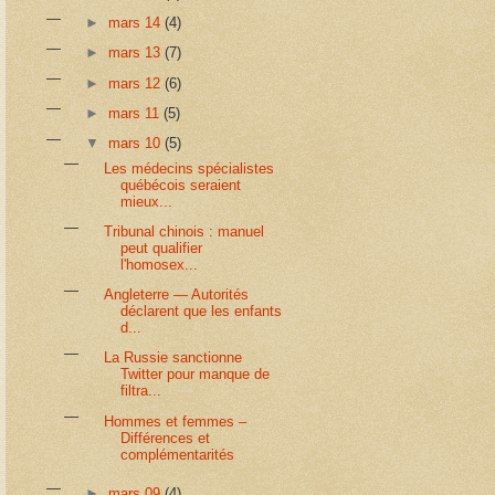
►
mars 14
(4)
►
mars 13
(7)
►
mars 12
(6)
►
mars 11
(5)
▼
mars 10
(5)
Les médecins spécialistes
québécois seraient
mieux...
Tribunal chinois : manuel
peut qualifier
l'homosex...
Angleterre — Autorités
déclarent que les enfants
d...
La Russie sanctionne
Twitter pour manque de
filtra...
Hommes et femmes –
Différences et
complémentarités
►
mars 09
(4)