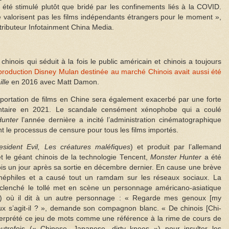
a été stimulé plutôt que bridé par les confinements liés à la COVID.
e valorisent pas les films indépendants étrangers pour le moment »,
tributeur Infotainment China Media.
chinois qui séduit à la fois le public américain et chinois a toujours
 production Disney Mulan destinée au marché Chinois avait aussi été
lle
en 2016 avec Matt Damon.
portation de films en Chine sera également exacerbé par une forte
ntaire en 2021. Le scandale censément xénophobe qui a coulé
unter
l’année dernière a incité l’administration cinématographique
t le processus de censure pour tous les films importés.
esident Evil, Les créatures maléfiques
) et produit par l’allemand
et le géant chinois de la technologie Tencent,
Monster Hunter
a été
ois un jour après sa sortie en décembre dernier. En cause une brève
 cinéphiles et a causé tout un ramdam sur les réseaux sociaux. La
lenché le tollé met en scène un personnage américano-asiatique
n) où il dit à un autre personnage : « Regarde mes genoux [my
x s’agit-il ? », demande son compagnon blanc. « De chinois [Chi-
nterprété ce jeu de mots comme une référence à la rime de cours de
utrefois (
« Chinese, Japanese, dirty knees »)
pour insulter les