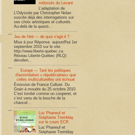
métissés du Levant
L’adaptation de
L’Odyssée par Christopher Nolan
suscite déjà des interrogations sur
ses choix artistiques et culturels.
Au-delà de la questi...
Jeu de l'été — de quoi s'agit-il ?
Mise à jour Réponse aujourd'hui 1er
septembre 2010 sur le site
http://www.liberte-quebec.ca.
Réseau Liberté-Québec (RLQ)
dévoilen...
Europe — Tant les politiques
d'assimilation « républicaines» que
celles multiculturelles ont échoué
Émission de France Culture Du
Grain à moudre du 25 octobre 2010.
C’est tombé comme un couperet, et
c’est venu de la bouche de la
chancel...
Luc Phaneuf et
Stéphanie Tremblay
sur le cours ECR
Luc Phaneuf et
Stéphanie Tremblay