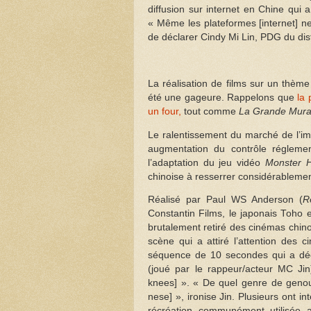
diffusion sur internet en Chine qui 
« Même les plateformes [internet] n
de déclarer
Cindy Mi Lin, PDG du dis
La réalisation de films sur un thème 
été une gageure. Rappelons que
la
un four,
tout comme
La Grande Murai
Le ralentissement du marché de l’im
augmentation du contrôle régleme
l’adaptation du jeu vidéo
Monster H
chinoise à resserrer considérablemen
Réalisé par Paul WS Anderson (
R
Constantin Films, le japonais Toho 
brutalement retiré des cinémas chin
scène qui a attiré l’attention des
séquence de 10 secondes qui a déc
(joué par le rappeur/acteur MC Ji
knees] ». « De quel genre de genou
nese] », ironise Jin.
Plusieurs ont i
récréation communément utilisée a