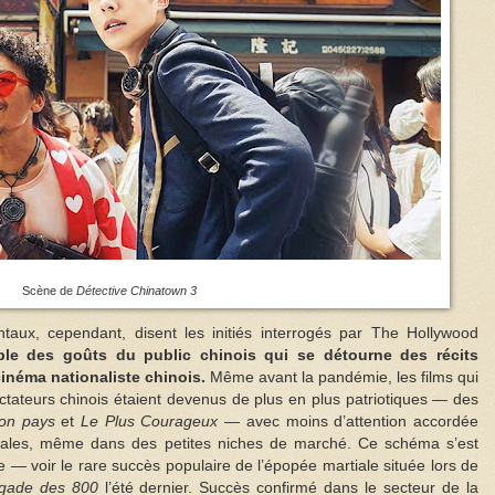
Scène de
Détective Chinatown 3
ntaux, cependant, disent les initiés interrogés par The Hollywood
le des goûts du public chinois qui se détourne des récits
cinéma nationaliste chinois.
Même avant la pandémie, les films qui
ctateurs chinois étaient devenus de plus en plus patriotiques — des
on pays
et
Le Plus Courageux
— avec moins d’attention accordée
onales, même dans des petites niches de marché. Ce schéma s’est
e — voir le rare succès populaire de l’épopée martiale située lors de
igade des 800
l’été dernier. Succès confirmé dans le secteur de la