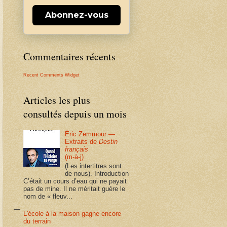
Abonnez-vous
Commentaires récents
Recent Comments Widget
Articles les plus
consultés depuis un mois
Éric Zemmour —
Extraits de
Destin
français
(m-à-j)
(Les intertitres sont
de nous). Introduction
C’était un cours d’eau qui ne payait
pas de mine. Il ne méritait guère le
nom de « fleuv...
L'école à la maison gagne encore
du terrain