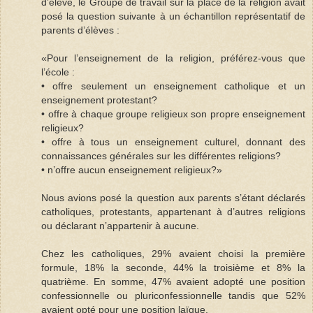
d’élève, le Groupe de travail sur la place de la religion avait
posé la question suivante à un échantillon représentatif de
parents d’élèves :
«Pour l’enseignement de la religion, préférez-vous que
l’école :
• offre seulement un enseignement catholique et un
enseignement protestant?
• offre à chaque groupe religieux son propre enseignement
religieux?
• offre à tous un enseignement culturel, donnant des
connaissances générales sur les différentes religions?
• n’offre aucun enseignement religieux?»
Nous avions posé la question aux parents s’étant déclarés
catholiques, protestants, appartenant à d’autres religions
ou déclarant n’appartenir à aucune.
Chez les catholiques, 29% avaient choisi la première
formule, 18% la seconde, 44% la troisième et 8% la
quatrième. En somme, 47% avaient adopté une position
confessionnelle ou pluriconfessionnelle tandis que 52%
avaient opté pour une position laïque.