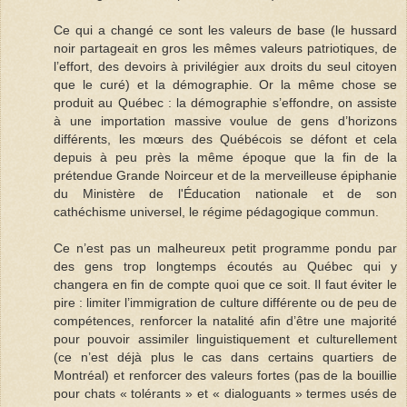
Ce qui a changé ce sont les valeurs de base (le hussard
noir partageait en gros les mêmes valeurs patriotiques, de
l’effort, des devoirs à privilégier aux droits du seul citoyen
que le curé) et la démographie. Or la même chose se
produit au Québec : la démographie s’effondre, on assiste
à une importation massive voulue de gens d’horizons
différents, les mœurs des Québécois se défont et cela
depuis à peu près la même époque que la fin de la
prétendue Grande Noirceur et de la merveilleuse épiphanie
du Ministère de l'Éducation nationale et de son
cathéchisme universel, le régime pédagogique commun.
Ce n’est pas un malheureux petit programme pondu par
des gens trop longtemps écoutés au Québec qui y
changera en fin de compte quoi que ce soit. Il faut éviter le
pire : limiter l’immigration de culture différente ou de peu de
compétences, renforcer la natalité afin d’être une majorité
pour pouvoir assimiler linguistiquement et culturellement
(ce n’est déjà plus le cas dans certains quartiers de
Montréal) et renforcer des valeurs fortes (pas de la bouillie
pour chats « tolérants » et « dialoguants » termes usés de