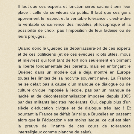
Il faut que ces experts et fonctionnaires sachent tenir leur
place : celle de serviteurs du public. Il faut que ces gens
apprennent le respect et la véritable tolérance : c’est-à-dire
la véritable concurrence des modèles philosophique et la
possibilité de choix, pas l’imposition de leur fadaise ou de
leurs préjugés.
Quand donc le Québec se débarrassera-t-il de ces experts
et de ces politiciens (et de ces évêques idiots utiles, mous
et mièvres) qui font tant de tort non seulement en brimant
la liberté fondamentale des parents, mais en enfonçant le
Québec dans un modèle qui a déjà montré en Europe
toutes les limites de sa nocivité souvent naïve. La France
ne se défait pas à cause d’un manque de dialogue ou de
culture civique imposée à l’école, pas par un manque de
laïcité et de déconfessionnalisation imposée depuis 1905
par des militants laïcistes intolérants. Oui, depuis plus d’un
siècle d’éducation civique et de dialogue très laïc ! Et
pourtant la France se défait (ainsi que Bruxelles en passant
alors que là l’éducation y est moins laïque, ce qui est bien
la preuve de l’inanité de ces cours de tolérances
interreligieux comme planche de salut).