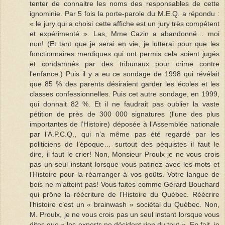
tenter de connaitre les noms des responsables de cette
ignominie. Par 5 fois la porte-parole du M.E.Q. a répondu :
« le jury qui a choisi cette affiche est un jury très compétent
et expérimenté ». Las, Mme Cazin a abandonné… moi
non! (Et tant que je serai en vie, je lutterai pour que les
fonctionnaires merdiques qui ont permis cela soient jugés
et condamnés par des tribunaux pour crime contre
l’enfance.) Puis il y a eu ce sondage de 1998 qui révélait
que 85 % des parents désiraient garder les écoles et les
classes confessionnelles. Puis cet autre sondage, en 1999,
qui donnait 82 %. Et il ne faudrait pas oublier la vaste
pétition de près de 300 000 signatures (l'une des plus
importantes de l’Histoire) déposée à l’Assemblée nationale
par l’A.P.C.Q., qui n’a même pas été regardé par les
politiciens de l’époque… surtout des péquistes il faut le
dire, il faut le crier! Non, Monsieur Proulx je ne vous crois
pas un seul instant lorsque vous patinez avec les mots et
l’Histoire pour la réarranger à vos goûts. Votre langue de
bois ne m’atteint pas! Vous faites comme Gérard Bouchard
qui prône la réécriture de l’Histoire du Québec. Réécrire
l’histoire c’est un « brainwash » sociétal du Québec. Non,
M. Proulx, je ne vous crois pas un seul instant lorsque vous
dites que « les experts ne décident rien du tout ». En fait, je