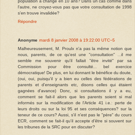
population a changé en 10 ans? Dans un cas comme dans
l'autre, ne croyez-vous pas que votre consultation de 1998
s'en trouve invalidée?
Répondre
Anonyme
mardi 8 janvier 2008 à 19:22:00 UTC−5
Malheureusement, M. Proulx n'a pas la même notion que
nous, parents, de ce qu'est une "consultation" ...il me
semble me souvenir qu'il fallait "être invité" par sa
Commission pour être consulté... bel exercice
démocratique! De plus, en lui donnant le bénéfice du doute,
(oui, oui, puisqu'il y a bien eu celles des fédérations de
parents et d'enseignants etc, disons celles qui étaient
gagnées d'avance) Donc, si consultations il y a eu,
comment se fait-il alors que les parents soient si mal
informés sur la modification de l'Article 41 i.e.: perte de
leurs droits ou sur la loi 95 et ses conséquences? sur la
teneur de ce cours? Aussi, s'il n'est pas le "père" du cours
ECR, comment se fait-il qu'il accepte d'être si souvent sur
les tribunes de la SRC pour en discuter?