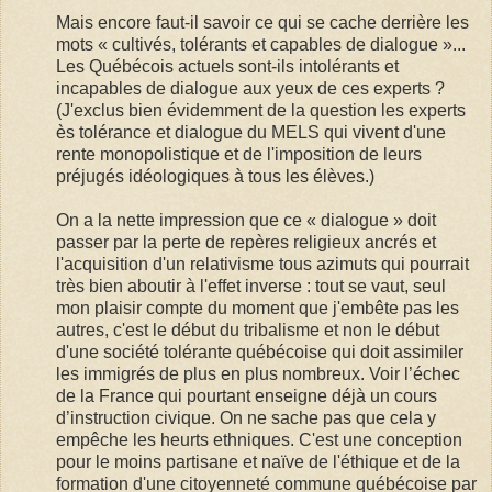
Mais encore faut-il savoir ce qui se cache derrière les
mots « cultivés, tolérants et capables de dialogue »...
Les Québécois actuels sont-ils intolérants et
incapables de dialogue aux yeux de ces experts ?
(J'exclus bien évidemment de la question les experts
ès tolérance et dialogue du MELS qui vivent d'une
rente monopolistique et de l'imposition de leurs
préjugés idéologiques à tous les élèves.)
On a la nette impression que ce « dialogue » doit
passer par la perte de repères religieux ancrés et
l'acquisition d'un relativisme tous azimuts qui pourrait
très bien aboutir à l'effet inverse : tout se vaut, seul
mon plaisir compte du moment que j'embête pas les
autres, c'est le début du tribalisme et non le début
d'une société tolérante québécoise qui doit assimiler
les immigrés de plus en plus nombreux. Voir l’échec
de la France qui pourtant enseigne déjà un cours
d’instruction civique. On ne sache pas que cela y
empêche les heurts ethniques. C'est une conception
pour le moins partisane et naïve de l'éthique et de la
formation d'une citoyenneté commune québécoise par