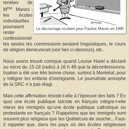
reniées de
me
M
Marois :
les écoles
individuelles
pourraient
Le décrochage scolaire pour Pauline Marois en 1996
rester
confessionnel
les seules les commissions seraient linguistiques, le cours
de religion demeurerait (voir lien ci-dessous), etc.
Nous avons trouvé comique quand Louise Harel a déclaré
au micro du
15-18
(radio) à 16 h 46 que la décon­fession­na­
lisation a été une très bonne chose, surtout à Montréal, pour
y intégrer les enfants d'im­migrants. Le journaliste amorphe
de la SRC n’a pas réagi.
Mais cette affirmation résiste-t-elle à l’épreuve des faits ? En
quoi une école publique laïciste en français intègre-t-elle
mieux les immigrés qu’une école publique catholique ou
protestante en français ? Rappelons que les immigrés sont
souvent plus religieux que les Québécois de souche... Faut-
il rappeler que, dans les pays où des écoles religieuses