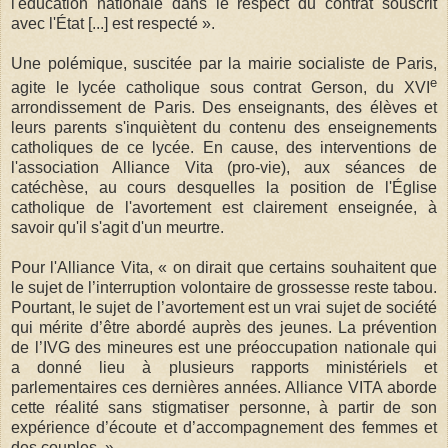
l'éducation nationale dans le respect du contrat souscrit
avec l'État [...] est respecté ».
Une polémique, suscitée par la mairie socialiste de Paris,
e
agite le lycée catholique sous contrat Gerson, du XVI
arrondissement de Paris. Des enseignants, des élèves et
leurs parents s'inquiètent du contenu des enseignements
catholiques de ce lycée. En cause, des interventions de
l'association Alliance Vita (pro-vie), aux séances de
catéchèse, au cours desquelles la position de l'Église
catholique de l'avortement est clairement enseignée, à
savoir qu'il s'agit d'un meurtre.
Pour l'Alliance Vita, « on dirait que certains souhaitent que
le sujet de l’interruption volontaire de grossesse reste tabou.
Pourtant, le sujet de l’avortement est un vrai sujet de société
qui mérite d’être abordé auprès des jeunes. La prévention
de l’IVG des mineures est une préoccupation nationale qui
a donné lieu à plusieurs rapports ministériels et
parlementaires ces dernières années. Alliance VITA aborde
cette réalité sans stigmatiser personne, à partir de son
expérience d’écoute et d’accompagnement des femmes et
des couples. »