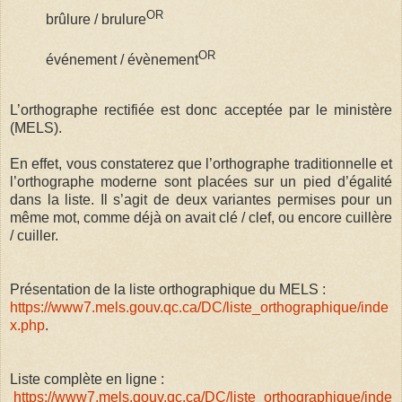
OR
brûlure / brulure
OR
événement / évènement
L’orthographe rectifiée est donc acceptée par le ministère
(MELS).
En effet, vous constaterez que l’orthographe traditionnelle et
l’orthographe moderne sont placées sur un pied d’égalité
dans la liste. Il s’agit de deux variantes permises pour un
même mot, comme déjà on avait clé / clef, ou encore cuillère
/ cuiller.
Présentation de la liste orthographique du MELS :
https://www7.mels.gouv.qc.ca/DC/liste_orthographique/inde
x.php
.
Liste complète en ligne :
https://www7.mels.gouv.qc.ca/DC/liste_orthographique/inde