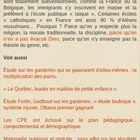
sont totalement subventionnées, comme la France ou la
Belgique, les immigrants s’y inscrivent en masse et la
préfèrent à l'école publique « laïque ». Certaines écoles
« catholiques » en France ont ainsi 90 % d’élèves
musulmans… Pourquoi ? Parce qu’on y respecte plus la
religion, la morale traditionnelle, la discipline,
parce qu’on
n’en a pas évacué Dieu
, parce qu’on n'y enseigne pas la
théorie du genre, etc.
Voir aussi
Étude sur les garderies qui se paieraient d'elles-mêmes : la
multiplication des pains
.
« Le Québec, leader en matière de petite enfance »
.
Étude Fortin, Godbout sur les garderies : « étude loufoque »,
système injuste, Ottawa premier gagnant
Les CPE ont échoué sur le plan pédagogique...
comportemental et démographique
Maternelle publique et gratuite : sans effet sur les résultats