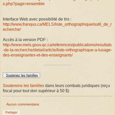
x.php?page=ensemble
Interface Web avec possibilité de tris :
http://www.franqus.ca/MELS/liste_orthographique/outil_de_r
echerche/
Accès à la version PDF :
http://www.mels.gouv.qc.ca/references/publications/resultats
-de-la-recherche/detail/article/liste-orthographique-a-lusage-
des-enseignantes-et-des-enseignants/
Soutenez les familles
Soutenons les familles
dans leurs combats juridiques (reçu
fiscal pour tout don supérieur à 50 $)
Aucun commentaire:
Partager