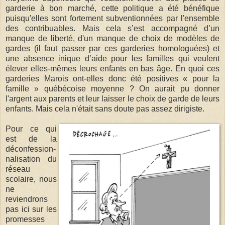
garderie à bon marché, cette politique a été bénéfique
puisqu'elles sont fortement subventionnées par l'ensemble
des contribuables. Mais cela s’est accompagné d’un
manque de liberté, d'un manque de choix de modèles de
gardes (il faut passer par ces garderies homologuées) et
une absence inique d’aide pour les familles qui veulent
élever elles-mêmes leurs enfants en bas âge. En quoi ces
garderies Marois ont-elles donc été positives « pour la
famille » québécoise moyenne ? On aurait pu donner
l'argent aux parents et leur laisser le choix de garde de leurs
enfants. Mais cela n'était sans doute pas assez dirigiste.
Pour ce qui
est de la
déconfes­sion­
na­li­sation du
réseau
scolaire, nous
ne
reviendrons
pas ici sur les
pro­messes