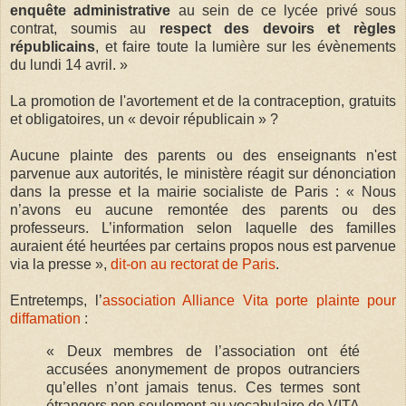
enquête administrative
au sein de ce lycée privé sous
contrat, soumis au
respect des devoirs et règles
républicains
, et faire toute la lumière sur les évènements
du lundi 14 avril. »
La promotion de l'avortement et de la contraception, gratuits
et obligatoires, un « devoir républicain » ?
Aucune plainte des parents ou des enseignants n'est
parvenue aux autorités, le ministère réagit sur dénonciation
dans la presse et la mairie socialiste de Paris : « Nous
n’avons eu aucune remontée des parents ou des
professeurs. L’information selon laquelle des familles
auraient été heurtées par certains propos nous est parvenue
via la presse »,
dit-on au rectorat de Paris
.
Entretemps, l’
association Alliance Vita porte plainte pour
diffamation
:
« Deux membres de l’association ont été
accusées anonymement de propos outranciers
qu’elles n’ont jamais tenus. Ces termes sont
étrangers non seulement au vocabulaire de VITA