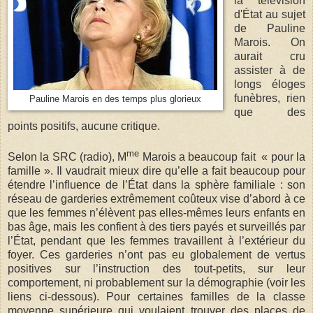
la télévision
d'État au sujet
de Pauline
Marois. On
aurait cru
assister à de
longs éloges
funèbres, rien
Pauline Marois en des temps plus glorieux
que des
points positifs, aucune critique.
me
Selon la SRC (radio), M
Marois a beaucoup fait « pour la
famille ». Il vaudrait mieux dire qu’elle a fait beaucoup pour
étendre l’influence de l’État dans la sphère familiale : son
réseau de garderies extrêmement coûteux vise d’abord à ce
que les femmes n’élèvent pas elles-mêmes leurs enfants en
bas âge, mais les confient à des tiers payés et surveillés par
l’État, pendant que les femmes travaillent à l’extérieur du
foyer. Ces garderies n’ont pas eu globalement de vertus
positives sur l’instruction des tout-petits, sur leur
comportement, ni probablement sur la démographie (voir les
liens ci-dessous). Pour certaines familles de la classe
moyenne supérieure qui voulaient trouver des places de