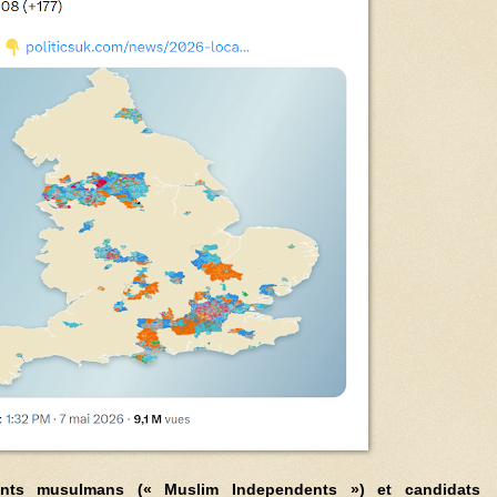
ants musulmans
(« Muslim Independents ») et candidats