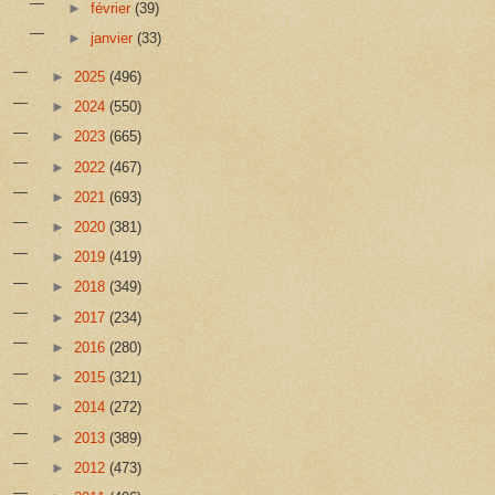
►
février
(39)
►
janvier
(33)
►
2025
(496)
►
2024
(550)
►
2023
(665)
►
2022
(467)
►
2021
(693)
►
2020
(381)
►
2019
(419)
►
2018
(349)
►
2017
(234)
►
2016
(280)
►
2015
(321)
►
2014
(272)
►
2013
(389)
►
2012
(473)