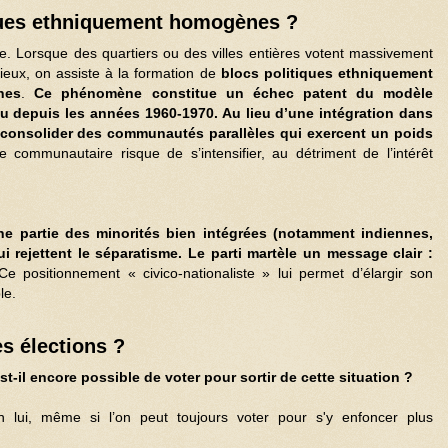
iques ethniquement homogènes ?
ble. Lorsque des quartiers ou des villes entières votent massivement
gieux, on assiste à la formation de
blocs politiques ethniquement
nes
.
Ce phénomène constitue un échec patent du modèle
mu depuis les années 1960-1970. Au lieu d’une intégration dans
consolider des communautés parallèles qui exercent un poids
e communautaire risque de s’intensifier, au détriment de l’intérêt
ne partie des minorités bien intégrées (notamment indiennes,
 rejettent le séparatisme. Le parti martèle un message clair :
e positionnement « civico-nationaliste » lui permet d’élargir son
le.
es élections ?
st-il encore possible de voter pour sortir de cette situation ?
 lui, même si l’on peut toujours voter pour s'y enfoncer plus