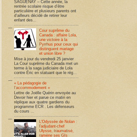
SAGUENAY – Cette année, la
rentrée scolaire risque d’être
particulière et plusieurs parents ont
d’ailleurs décidé de retirer leur
enfant des...
Cour suprême du
Canada : affaire Lola,
une victoire à la
Pyrrhus pour ceux qui
distinguent mariage
et union libre ?
Mise à jour du vendredi 25 janvier
La Cour suprême du Canada met un
terme à la saga judiciaire de Lola
contre Éric en statuant que le rég...
« La pédagogie de
l’accommodement »
Lettre de Joëlle Quérin envoyée au
Devoir hier et parue ce matin en
réplique aux quatre gardiens du
programme ECR . Les défenseurs
du cours ...
L'Odyssée de Nolan :
l'adjudant-chef
Ulysse, traumatisé,
ramène ses GIs