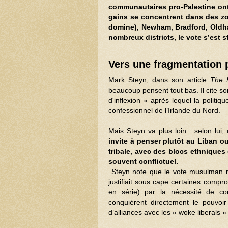
communautaires pro-Palestine on
gains se concentrent dans des zo
domine), Newham, Bradford, Oldha
nombreux districts, le vote s’est s
Vers une fragmentation 
Mark Steyn, dans son article
The 
beaucoup pensent tout bas. Il cite so
d'inflexion » après lequel la politi
confessionnel de l’Irlande du Nord.
Mais Steyn va plus loin : selon lui
invite à penser plutôt au
Liban
ou 
tribale, avec des blocs ethniques 
souvent conflictuel.
Steyn note que le vote musulman n’a
justifiait sous cape certaines compr
en série) par la nécessité de co
conquièrent directement le pouvoir 
d’alliances avec les « woke liberals 