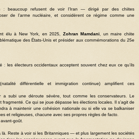
s : beaucoup refusent de voir l’Iran — dirigé par des chiites
poser de l’arme nucléaire, et considèrent ce régime comme une
ont élu à New York, en 2025,
Zohran Mamdani
, un maire chiite
emblématique des États-Unis et présider aux commémorations du 25e
culté : les électeurs occidentaux acceptent souvent chez eux ce qu’ils
talité différentielle et immigration continue) amplifient ces
mer a subi une déroute sévère, tout comme les conservateurs. Le
 fragmenté. Ce qui se joue dépasse les élections locales. Il s’agit de
ndra à maintenir une cohésion nationale ou si elle va se balkaniser
s et religieuses, chacune avec ses propres règles de facto.
 avant-goût.
à là. Reste à voir si les Britanniques — et plus largement les sociétés