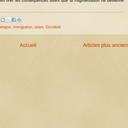
’en tirer les conséquences avant que la fragmentation ne devienne
etagne
,
immigration
,
islam
,
Occident
Accueil
Articles plus ancien