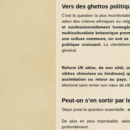
Vers des ghettos polit
C’est la question la plus inconforta
selon des critères ethniques ou reli
et confessionnellement homogè
multiculturaliste britannique pro
une culture commune, on voit se 
politique croissant.
Le clientélism
général.
Reform UK attire, de son côté, u
sikhes chinoises ou hindoues) qui
assimilation ou retour au pays.
C
électorat sans renier son cœur de cib
Peut-on s’en sortir par l
Steyn pose la question essentielle :
e
De plus en plus improbable, selon
profondément.