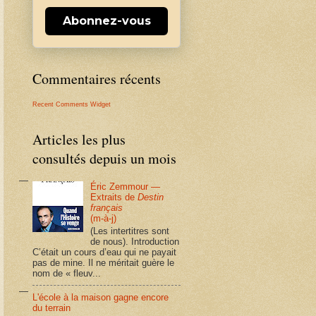
Abonnez-vous
Commentaires récents
Recent Comments Widget
Articles les plus
consultés depuis un mois
Éric Zemmour —
Extraits de
Destin
français
(m-à-j)
(Les intertitres sont
de nous). Introduction
C’était un cours d’eau qui ne payait
pas de mine. Il ne méritait guère le
nom de « fleuv...
L'école à la maison gagne encore
du terrain