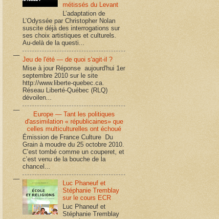
métissés du Levant
L’adaptation de
L’Odyssée par Christopher Nolan
suscite déjà des interrogations sur
ses choix artistiques et culturels.
Au-delà de la questi...
Jeu de l'été — de quoi s'agit-il ?
Mise à jour Réponse aujourd'hui 1er
septembre 2010 sur le site
http://www.liberte-quebec.ca.
Réseau Liberté-Québec (RLQ)
dévoilen...
Europe — Tant les politiques
d'assimilation « républicaines» que
celles multiculturelles ont échoué
Émission de France Culture Du
Grain à moudre du 25 octobre 2010.
C’est tombé comme un couperet, et
c’est venu de la bouche de la
chancel...
Luc Phaneuf et
Stéphanie Tremblay
sur le cours ECR
Luc Phaneuf et
Stéphanie Tremblay