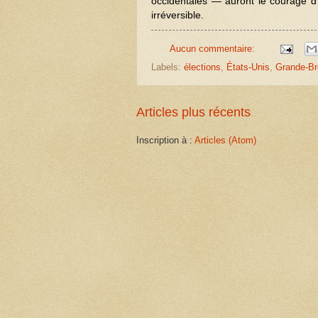
occidentales — auront le courage d
irréversible.
Aucun commentaire:
Labels:
élections
,
États-Unis
,
Grande-Br
Articles plus récents
Inscription à :
Articles (Atom)