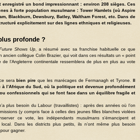
t enregistré un bond impressionnant : environ
208 sièges
. Ces
nes à forte population musulmane : Tower Hamlets (où Aspire
m, Blackburn, Dewsbury, Batley, Waltham Forest, etc. Dans de
tructuré explicitement sur des lignes ethniques et religieuses.
plus profonde ?
Future Shows Up
, a résumé avec sa franchise habituelle ce que
n ancien collègue Colin Brazier, qui voit dans ces résultats un « point
que de l’Angleterre continentale ressemblera de plus en plus au vote
, ce sera
bien pire
que les marécages de Fermanagh et Tyrone.
Il
à l’
Afrique du Sud
, où la politique est devenue profondément
ou confessionnels qui se font face dans un équilibre fragile et
 plus besoin du Labour (travaillistes) : après des années où l’on
omissions (y compris face à celles des jeunes filles blanches violées
nserver ce vote, les indépendants musulmans s’émancipent et
local. Dans les districts plus petits, ils n’ont même plus besoin
» pour gagner.