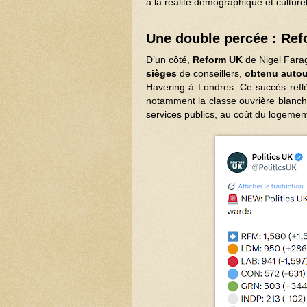
à la réalité démographique et culture
Une double percée : Re
D’un côté,
Reform UK
de Nigel Farag
sièges
de conseillers,
obtenu auto
Havering à Londres. Ce succès reflè
notamment la classe ouvrière blanche
services publics, au coût du logement 