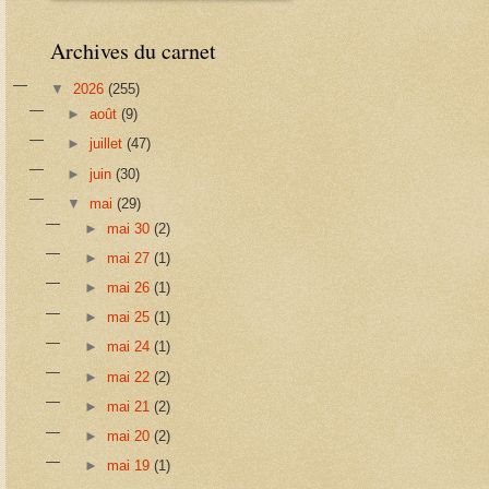
Archives du carnet
▼
2026
(255)
►
août
(9)
►
juillet
(47)
►
juin
(30)
▼
mai
(29)
►
mai 30
(2)
►
mai 27
(1)
►
mai 26
(1)
►
mai 25
(1)
►
mai 24
(1)
►
mai 22
(2)
►
mai 21
(2)
►
mai 20
(2)
►
mai 19
(1)