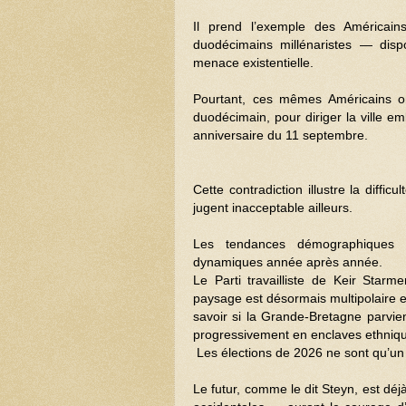
Il prend l’exemple des Américain
duodécimains millénaristes — dis
menace existentielle.
Pourtant, ces mêmes Américains 
duodécimain, pour diriger la ville 
anniversaire du 11 septembre.
Cette contradiction illustre la diffi
jugent inacceptable ailleurs.
Les tendances démographiques (na
dynamiques année après année.
Le Parti travailliste de Keir Star
paysage est désormais multipolaire et
savoir si la Grande-Bretagne parvie
progressivement en enclaves ethnique
Les élections de 2026 ne sont qu’un
Le futur, comme le dit Steyn, est déj