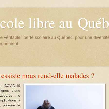
cole libre au Qué
e véritable liberté scolaire au Québec, pour une divers
eignement.
ressiste nous rend-elle malades ?
r le COVID-19
ignes d’une
apparus : le
plications à
e, puisque ce