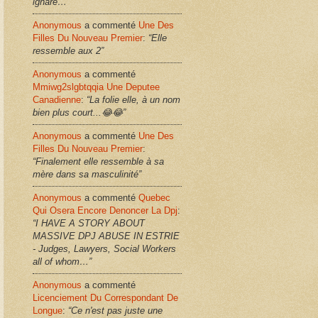
ignare…”
Anonymous
a commenté
Une Des
Filles Du Nouveau Premier
:
“Elle
ressemble aux 2”
Anonymous
a commenté
Mmiwg2slgbtqqia Une Deputee
Canadienne
:
“La folie elle, à un nom
bien plus court...😂😂”
Anonymous
a commenté
Une Des
Filles Du Nouveau Premier
:
“Finalement elle ressemble à sa
mère dans sa masculinité”
Anonymous
a commenté
Quebec
Qui Osera Encore Denoncer La Dpj
:
“I HAVE A STORY ABOUT
MASSIVE DPJ ABUSE IN ESTRIE
- Judges, Lawyers, Social Workers
all of whom…”
Anonymous
a commenté
Licenciement Du Correspondant De
Longue
:
“Ce n'est pas juste une