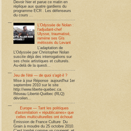
Devoir hier et parue ce matin en
réplique aux quatre gardiens du
programme ECR . Les défenseurs
du cours ...
L'Odyssée de Nolan :
l'adjudant-chef
Ulysse, traumatisé,
ramène ses GIs
métissés du Levant
L’adaptation de
L’Odyssée par Christopher Nolan
suscite déjà des interrogations sur
ses choix artistiques et culturels.
Au-delà de la questi...
Jeu de l'été — de quoi s'agit-il ?
Mise à jour Réponse aujourd'hui 1er
septembre 2010 sur le site
http://www.liberte-quebec.ca.
Réseau Liberté-Québec (RLQ)
dévoilen...
Europe — Tant les politiques
d'assimilation « républicaines» que
celles multiculturelles ont échoué
Émission de France Culture Du
Grain à moudre du 25 octobre 2010.
C’est tombé comme un couperet, et