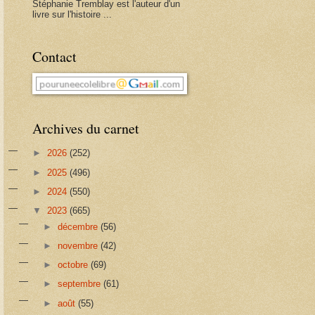
Stéphanie Tremblay est l'auteur d'un
livre sur l'histoire ...
Contact
Archives du carnet
►
2026
(252)
►
2025
(496)
►
2024
(550)
▼
2023
(665)
►
décembre
(56)
►
novembre
(42)
►
octobre
(69)
►
septembre
(61)
►
août
(55)