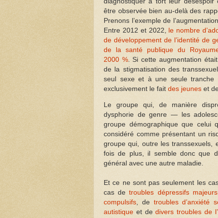
diagnostiquer à tort leur désespoi
être observée bien au-delà des rapp
Prenons l’exemple de l’augmentatio
Entre 2012 et 2022,
le nombre d’ado
de développement de l’identité de 
de la santé publique du Royaum
2000 %
. Si cette augmentation étai
de la stigmatisation des transsexuel
seul sexe et à une seule tranche 
exclusivement le fait
des jeunes
et d
Le groupe qui, de manière dispro
dysphorie de genre — les adoles
groupe démographique que celui qu
considéré comme présentant un risq
groupe qui, outre les transsexuels,
fois de plus, il semble donc que d
général avec une autre maladie.
Et ce ne sont pas seulement les cas
cas de
troubles dépressifs majeurs
compulsifs
, de
troubles d’anxiété s
autistique
et de
divers troubles de l