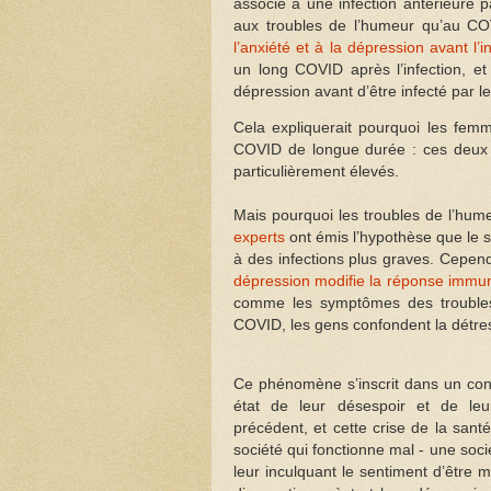
associé à une infection antérieure 
aux troubles de l’humeur qu’au C
l’anxiété et à la dépression avant l’
un long COVID après l’infection, et
dépression avant d’être infecté par 
Cela expliquerait pourquoi les fem
COVID de longue durée : ces deux 
particulièrement élevés.
Mais pourquoi les troubles de l’hum
experts
ont émis l’hypothèse que le s
à des infections plus graves. Cepen
dépression modifie la réponse immun
comme les symptômes des troubles
COVID, les gens confondent la détres
Ce phénomène s’inscrit dans un cont
état de leur désespoir et de le
précédent, et cette crise de la san
société qui fonctionne mal - une soc
leur inculquant le sentiment d’être