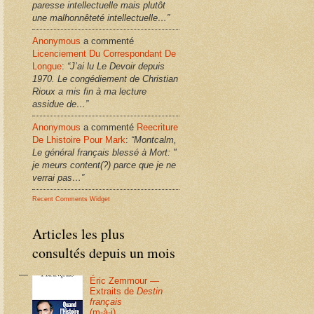
paresse intellectuelle mais plutôt
une malhonnêteté intellectuelle…”
Anonymous
a commenté
Licenciement Du Correspondant De
Longue
:
“J’ai lu Le Devoir depuis
1970. Le congédiement de Christian
Rioux a mis fin à ma lecture
assidue de…”
Anonymous
a commenté
Reecriture
De Lhistoire Pour Mark
:
“Montcalm,
Le général français blessé à Mort: "
je meurs content(?) parce que je ne
verrai pas…”
Recent Comments Widget
Articles les plus
consultés depuis un mois
Éric Zemmour —
Extraits de
Destin
français
(m-à-j)