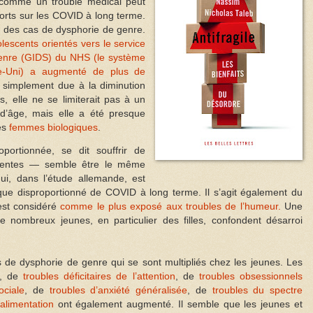
r comme un trouble médical peut
orts sur les COVID à long terme.
n des cas de dysphorie de genre.
lescents orientés vers le service
genre (GIDS) du NHS (le système
e-Uni) a augmenté de plus de
t simplement due à la diminution
s, elle ne se limiterait pas à un
d’âge, mais elle a été presque
es
femmes biologiques
.
portionnée, se dit souffrir de
centes — semble être le même
i, dans l’étude allemande, est
ue disproportionné de COVID à long terme. Il s’agit également du
 est considéré
comme le plus exposé aux troubles de l’humeur.
Une
e nombreux jeunes, en particulier des filles, confondent désarroi
 de dysphorie de genre qui se sont multipliés chez les jeunes. Les
, de
troubles déficitaires de l’attention
, de
troubles obsessionnels
ociale
, de
troubles d’anxiété généralisée
, de
troubles du spectre
’alimentation
ont également augmenté. Il semble que les jeunes et