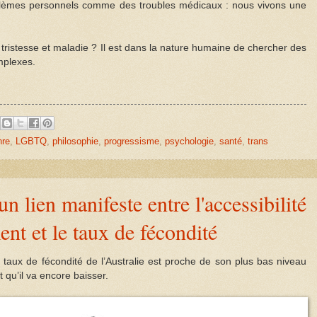
blèmes personnels comme des troubles médicaux : nous vivons une
 tristesse et maladie ? Il est dans la nature humaine de chercher des
mplexes.
nre
,
LGBTQ
,
philosophie
,
progressisme
,
psychologie
,
santé
,
trans
 un lien manifeste entre l'accessibilité
nt et le taux de fécondité
taux de fécondité de l’Australie est proche de son plus bas niveau
t qu’il va encore baisser.