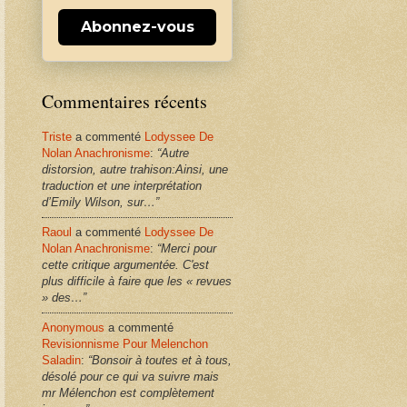
Abonnez-vous
Commentaires récents
Triste
a commenté
Lodyssee De
Nolan Anachronisme
:
“Autre
distorsion, autre trahison:Ainsi, une
traduction et une interprétation
d’Emily Wilson, sur…”
Raoul
a commenté
Lodyssee De
Nolan Anachronisme
:
“Merci pour
cette critique argumentée. C'est
plus difficile à faire que les « revues
» des…”
Anonymous
a commenté
Revisionnisme Pour Melenchon
Saladin
:
“Bonsoir à toutes et à tous,
désolé pour ce qui va suivre mais
mr Mélenchon est complètement