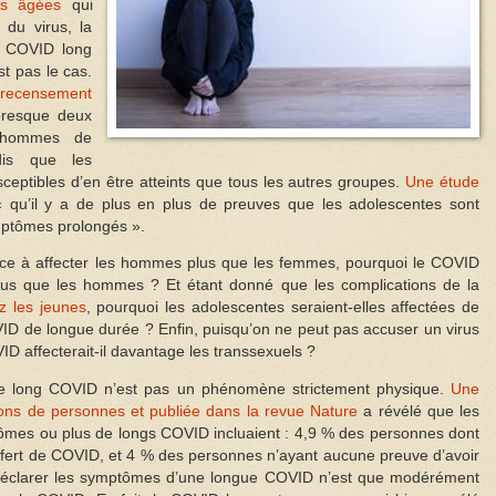
es âgées
qui
 du virus, la
e COVID long
t pas le cas.
 recensement
presque deux
s hommes de
ndis que les
ceptibles d’en être atteints que tous les autres groupes.
Une étude
 « qu’il y a de plus en plus de preuves que les adolescentes sont
mptômes prolongés ».
ce à affecter les hommes plus que les femmes, pourquoi le COVID
 plus que les hommes ? Et étant donné que les complications de la
z les jeunes
, pourquoi les adolescentes seraient-elles affectées de
ID de longue durée ? Enfin, puisqu’on ne peut pas accuser un virus
ID affecterait-il davantage les transsexuels ?
 le long COVID n’est pas un phénomène strictement physique.
Une
ions de personnes et publiée dans la revue Nature
a révélé que les
ômes ou plus de longs COVID incluaient : 4,9 % des personnes dont
ouffert de COVID, et 4 % des personnes n’ayant aucune preuve d’avoir
de déclarer les symptômes d’une longue COVID n’est que modérément