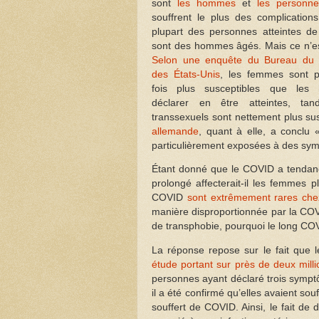
sont
les hommes
et
les personn
souffrent le plus des complications
plupart des personnes atteintes d
sont des hommes âgés. Mais ce n’es
Selon une enquête du Bureau du
des États-Unis
, les femmes sont 
fois plus susceptibles que le
déclarer en être atteintes, ta
transsexuels sont nettement plus sus
allemande
, quant à elle, a conclu
particulièrement exposées à des sy
Étant donné que le COVID a tendan
prolongé affecterait-il les femmes
COVID
sont extrêmement rares che
manière disproportionnée par la COV
de transphobie, pourquoi le long COV
La réponse repose sur le fait que
étude portant sur près de deux mill
personnes ayant déclaré trois sympt
il a été confirmé qu’elles avaient s
souffert de COVID. Ainsi, le fait 