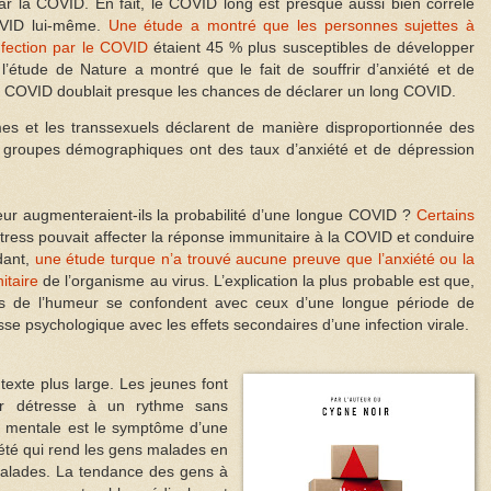
par la COVID. En fait, le COVID long est presque aussi bien corrélé
OVID lui-même.
Une étude a montré que les personnes sujettes à
infection par le COVID
étaient 45 % plus susceptibles de développer
 l’étude de Nature a montré que le fait de souffrir d’anxiété et de
le COVID doublait presque les chances de déclarer un long COVID.
mes et les transsexuels déclarent de manière disproportionnée des
groupes démographiques ont des taux d’anxiété et de dépression
eur augmenteraient-ils la probabilité d’une longue COVID ?
Certains
tress pouvait affecter la réponse immunitaire à la COVID et conduire
dant,
une étude turque n’a trouvé aucune preuve que l’anxiété ou la
itaire
de l’organisme au virus. L’explication la plus probable est que,
 de l’humeur se confondent avec ceux d’une longue période de
se psychologique avec les effets secondaires d’une infection virale.
exte plus large. Les jeunes font
ur détresse à un rythme sans
té mentale est le symptôme d’une
iété qui rend les gens malades en
 malades. La tendance des gens à