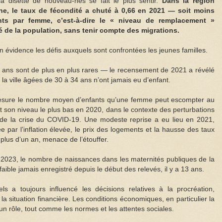
la disette de nouveau-nés se fait le plus sentir.
Dans la région
rne, le taux de fécondité a chuté à 0,66 en 2021 — soit moins
nts par femme, c’est-à-dire le « niveau de remplacement »
té de la population, sans tenir compte des migrations.
 évidence les défis auxquels sont confrontées les jeunes familles.
 ans sont de plus en plus rares — le recensement de 2021 a révélé
la ville âgées de 30 à 34 ans n’ont jamais eu d’enfant.
 mesure le nombre moyen d’enfants qu’une femme peut escompter au
nt son niveau le plus bas en 2020, dans le contexte des perturbations
ion de la crise du COVID-19. Une modeste reprise a eu lieu en 2021,
e par l’inflation élevée, le prix des logements et la hausse des taux
 plus d’un an, menace de l’étouffer.
 2023, le nombre de naissances dans les maternités publiques de la
aible jamais enregistré depuis le début des relevés, il y a 13 ans.
 a toujours influencé les décisions relatives à la procréation,
 la situation financière. Les conditions économiques, en particulier la
 un rôle, tout comme les normes et les attentes sociales.