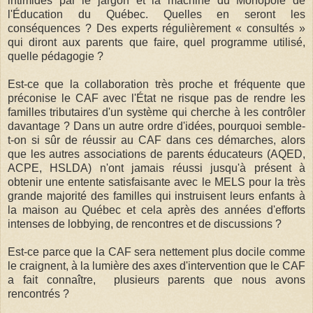
intimidés par le jargon et la machine du Monopole de
l'Éducation du Québec. Quelles en seront les
conséquences ? Des experts régulièrement « consultés »
qui diront aux parents que faire, quel programme utilisé,
quelle pédagogie ?
Est-ce que la collaboration très proche et fréquente que
préconise le CAF avec l'État ne risque pas de rendre les
familles tributaires d'un système qui cherche à les contrôler
davantage ? Dans un autre ordre d'idées, pourquoi semble-
t-on si sûr de réussir au CAF dans ces démarches, alors
que les autres associations de parents éducateurs (AQED,
ACPE, HSLDA) n'ont jamais réussi jusqu'à présent à
obtenir une entente satisfaisante avec le MELS pour la très
grande majorité des familles qui instruisent leurs enfants à
la maison au Québec et cela après des années d'efforts
intenses de lobbying, de rencontres et de discussions ?
Est-ce parce que la CAF sera nettement plus docile comme
le craignent, à la lumière des axes d'intervention que le CAF
a fait connaître, plusieurs parents que nous avons
rencontrés ?