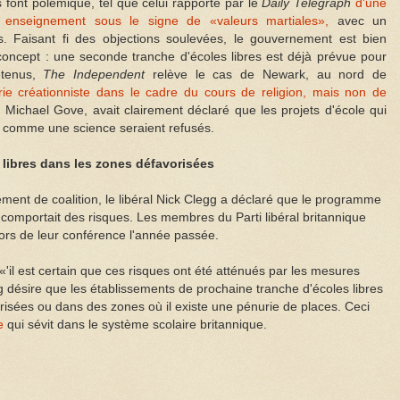
s font polémique, tel que celui rapporté par le
Daily Telegraph
d'une
 enseignement sous le signe de «valeurs martiales»,
avec un
s. Faisant fi des objections soulevées, le gouvernement est bien
oncept : une seconde tranche d'écoles libres est déjà prévue pour
retenus,
The Independent
relève le cas de Newark, au nord de
rie créationniste dans le cadre du cours de religion, mais non de
, Michael Gove, avait clairement déclaré que les projets d'école qui
e comme une science seraient refusés.
 libres dans les zones défavorisées
ment de coalition, le libéral Nick Clegg a déclaré que le programme
t comportait des risques. Les membres du Parti libéral britannique
 lors de leur conférence l'année passée.
'il est certain que ces risques ont été atténués par les mesures
 désire que les établissements de prochaine tranche d'écoles libres
risées ou dans des zones où il existe une pénurie de places. Ceci
e
qui sévit dans le système scolaire britannique.