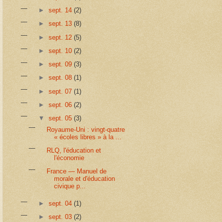
►
sept. 14
(2)
►
sept. 13
(8)
►
sept. 12
(5)
►
sept. 10
(2)
►
sept. 09
(3)
►
sept. 08
(1)
►
sept. 07
(1)
►
sept. 06
(2)
▼
sept. 05
(3)
Royaume-Uni : vingt-quatre
« écoles libres » à la ...
RLQ, l'éducation et
l'économie
France — Manuel de
morale et d'éducation
civique p...
►
sept. 04
(1)
►
sept. 03
(2)