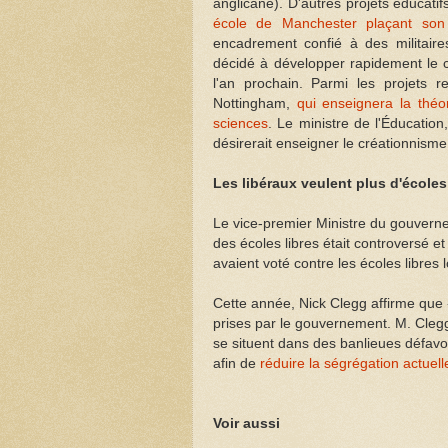
anglicane). D'autres projets éducatif
école de Manchester plaçant son
encadrement confié à des militaire
décidé à développer rapidement le c
l'an prochain. Parmi les projets 
Nottingham,
qui enseignera la théo
sciences
. Le ministre de l'Éducation
désirerait enseigner le créationnism
Les libéraux veulent plus d'écoles
Le vice-premier Ministre du gouverne
des écoles libres était controversé e
avaient voté contre les écoles libres
Cette année, Nick Clegg affirme que «
prises par le gouvernement. M. Clegg
se situent dans des banlieues défavo
afin de
réduire la ségrégation actuell
Voir aussi