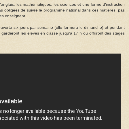
l'anglais, les mathématiques, les sciences et une forme d'instruction
 pas obligées de suivre le programme national dans ces matières, pas
les enseignent.
uverte six jours par semaine (elle fermera le dimanche) et pendant
garderont les élèves en classe jusqu'à 17 h ou offriront des stages