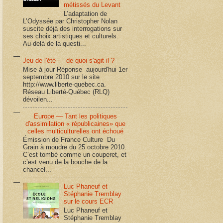
métissés du Levant
L’adaptation de
L’Odyssée par Christopher Nolan
suscite déjà des interrogations sur
ses choix artistiques et culturels.
Au-delà de la questi...
Jeu de l'été — de quoi s'agit-il ?
Mise à jour Réponse aujourd'hui 1er
septembre 2010 sur le site
http://www.liberte-quebec.ca.
Réseau Liberté-Québec (RLQ)
dévoilen...
Europe — Tant les politiques
d'assimilation « républicaines» que
celles multiculturelles ont échoué
Émission de France Culture Du
Grain à moudre du 25 octobre 2010.
C’est tombé comme un couperet, et
c’est venu de la bouche de la
chancel...
Luc Phaneuf et
Stéphanie Tremblay
sur le cours ECR
Luc Phaneuf et
Stéphanie Tremblay