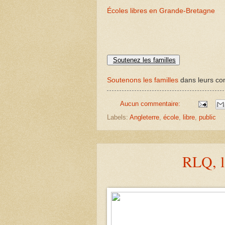
Écoles libres en Grande-Bretagne
Soutenez les familles
Soutenons les familles
dans leurs com
Aucun commentaire:
Labels:
Angleterre
,
école
,
libre
,
public
RLQ, l