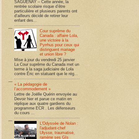
SAGUENAY – Cette année, la
rentrée scolaire risque d’être
particulière et plusieurs parents ont
d’ailleurs décidé de retirer leur
enfant des...
Cour suprême du
Canada : affaire Lola,
une victoire à la
Pyrrhus pour ceux qui
distinguent mariage
et union libre ?
Mise à jour du vendredi 25 janvier
La Cour suprême du Canada met un
terme à la saga judiciaire de Lola
contre Éric en statuant que le rég...
« La pédagogie de
l’accommodement »
Lettre de Joëlle Quérin envoyée au
Devoir hier et parue ce matin en
réplique aux quatre gardiens du
programme ECR . Les défenseurs
du cours ...
L'Odyssée de Nolan :
l'adjudant-chef
Ulysse, traumatisé,
ramène ses GIs