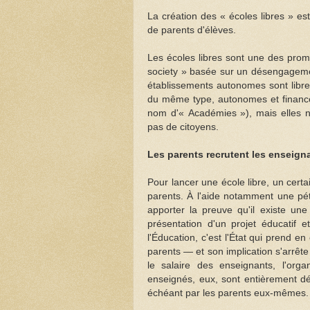
La création des « écoles libres » est
de parents d'élèves.
Les écoles libres sont une des pr
society » basée sur un désengagement
établissements autonomes sont libre
du même type, autonomes et financée
nom d'« Académies »), mais elles ne 
pas de citoyens.
Les parents recrutent les enseig
Pour lancer une école libre, un certa
parents. À l'aide notamment une péti
apporter la preuve qu'il existe une
présentation d'un projet éducatif e
l'Éducation, c'est l'État qui prend e
parents — et son implication s'arrêt
le salaire des enseignants, l'or
enseignés, eux, sont entièrement déc
échéant par les parents eux-mêmes.