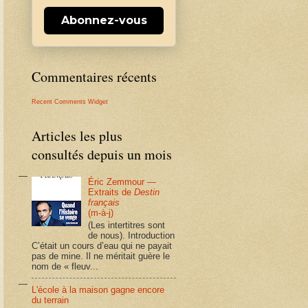
Abonnez-vous
Commentaires récents
Recent Comments Widget
Articles les plus
consultés depuis un mois
Éric Zemmour —
Extraits de
Destin
français
(m-à-j)
(Les intertitres sont
de nous). Introduction
C’était un cours d’eau qui ne payait
pas de mine. Il ne méritait guère le
nom de « fleuv...
L'école à la maison gagne encore
du terrain