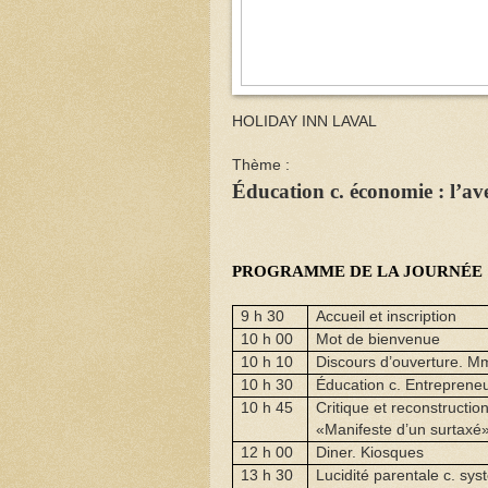
HOLIDAY INN LAVAL
Thème :
Éducation c. économie : l’ave
PROGRAMME DE LA JOURNÉE
9 h 30
Accueil et inscription
10 h 00
Mot de bienvenue
10 h 10
Discours d’ouverture. M
10 h 30
Éducation c. Entrepreneu
10 h
45
Critique et reconstructi
«Manifeste d’un surta
12 h 00
Diner. Kiosques
13 h 30
Lucidité parentale c. sys