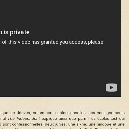
 risque de dérives, notamment confessionnelles, des enseignements
rnal
The Independent
explique ainsi que parmi les écoles-test qui
inq sont confessionnelles (deux juives, une sikhe, une hindoue et une