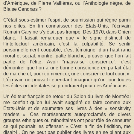
d’Amérique, de Pierre Vallières, ou l’Anthologie nègre, de
Blaise Cendrars ?
C’était sous-estimer l’esprit de soumission qui règne parmi
nos élites. En fin connaisseur des États-Unis, l’écrivain
Romain Gary ne s’y était pas trompé. Dès 1970, dans Chien
blanc, il faisait remarquer que « le signe distinctif de
l’intellectuel américain, c’est la culpabilité. Se sentir
personnellement coupable, c’est témoigner d’un haut rang
moral et social, montrer patte blanche, prouver que l’on fait
partie de l’élite. Avoir “mauvaise conscience”, c’est
démontrer que l’on a une bonne conscience en parfait état
de marche et, pour commencer, une conscience tout court ».
L’écrivain ne pouvait cependant imaginer qu’un jour, toutes
les élites occidentales se prendraient pour des Américains.
Un éditeur français de retour du Salon du livre de Montréal
me confiait qu’on lui avait suggéré de faire comme aux
États-Unis et de soumettre ses livres à des « sensitivity
readers ». Ces représentants autoproclamés de divers
groupes ethniques ou minoritaires ont pour rôle de censurer
ce qui pourrait les offenser. « C’est la fin de l’édition, me
disait-il. On ne peut pas publier des livres en se pliant aux