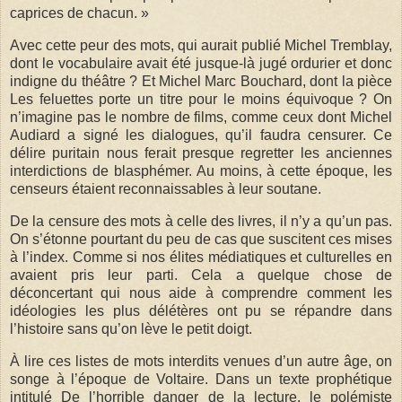
caprices de chacun. »
Avec cette peur des mots, qui aurait publié Michel Tremblay,
dont le vocabulaire avait été jusque-là jugé ordurier et donc
indigne du théâtre ? Et Michel Marc Bouchard, dont la pièce
Les feluettes porte un titre pour le moins équivoque ? On
n’imagine pas le nombre de films, comme ceux dont Michel
Audiard a signé les dialogues, qu’il faudra censurer. Ce
délire puritain nous ferait presque regretter les anciennes
interdictions de blasphémer. Au moins, à cette époque, les
censeurs étaient reconnaissables à leur soutane.
De la censure des mots à celle des livres, il n’y a qu’un pas.
On s’étonne pourtant du peu de cas que suscitent ces mises
à l’index. Comme si nos élites médiatiques et culturelles en
avaient pris leur parti. Cela a quelque chose de
déconcertant qui nous aide à comprendre comment les
idéologies les plus délétères ont pu se répandre dans
l’histoire sans qu’on lève le petit doigt.
À lire ces listes de mots interdits venues d’un autre âge, on
songe à l’époque de Voltaire. Dans un texte prophétique
intitulé De l’horrible danger de la lecture, le polémiste