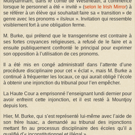
Multyfarnham, dans le comté de Westmeath, a commencé
lorsque le personnel a été « invité » (
selon le Irish Mirror
) à
se référer à un élève qui souhaitait faire sa « transition » de
genre avec les pronoms « ils/eux ». Invitation qui ressemble
visiblement fort à une obligation ferme.
M. Burke, qui prétend que le transgenrisme est contraire à
ses fortes croyances religieuses, a refusé de le faire et a
ensuite publiquement confronté le principal pour exprimer
son opposition à l’utilisation de ces pronoms.
Il a été mis en congé administratif dans l’attente d’une
procédure disciplinaire pour cet « éclat », mais M. Burke a
continué à fréquenter les locaux, ce qui aurait obligé l’école
à obtenir une injonction du tribunal pour l’en empêcher.
La Haute Cour a emprisonné l’enseignant lundi dernier pour
avoir enfreint cette injonction, et il est resté à Mountjoy
depuis lors.
Hier, M. Burke, qui s’est représenté lui-même avec l’aide de
son frère Isaac, a demandé au tribunal des injonctions
mettant fin au processus disciplinaire des écoles qu’il a
qualifié d’« inconstitutionnel et illégal ».