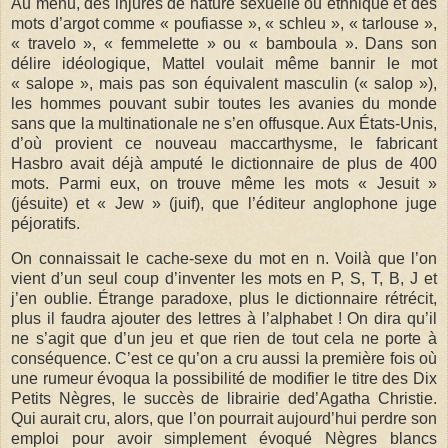
Au menu, des injures de nature sexuelle ou ethnique et des
mots d’argot comme « poufiasse », « schleu », « tarlouse »,
« travelo », « femmelette » ou « bamboula ». Dans son
délire idéologique, Mattel voulait même bannir le mot
« salope », mais pas son équivalent masculin (« salop »),
les hommes pouvant subir toutes les avanies du monde
sans que la multinationale ne s’en offusque. Aux États-Unis,
d’où provient ce nouveau maccarthysme, le fabricant
Hasbro avait déjà amputé le dictionnaire de plus de 400
mots. Parmi eux, on trouve même les mots « Jesuit »
(jésuite) et « Jew » (juif), que l’éditeur anglophone juge
péjoratifs.
On connaissait le cache-sexe du mot en n. Voilà que l’on
vient d’un seul coup d’inventer les mots en P, S, T, B, J et
j’en oublie. Étrange paradoxe, plus le dictionnaire rétrécit,
plus il faudra ajouter des lettres à l’alphabet ! On dira qu’il
ne s’agit que d’un jeu et que rien de tout cela ne porte à
conséquence. C’est ce qu’on a cru aussi la première fois où
une rumeur évoqua la possibilité de modifier le titre des Dix
Petits Nègres, le succès de librairie ded’Agatha Christie.
Qui aurait cru, alors, que l’on pourrait aujourd’hui perdre son
emploi pour avoir simplement évoqué Nègres blancs