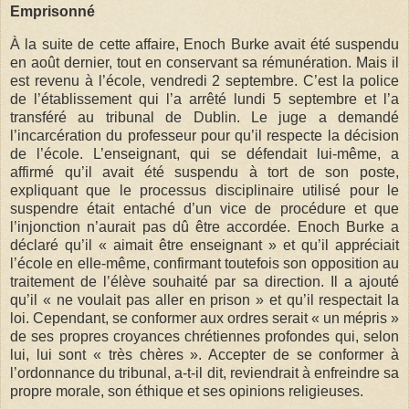
Emprisonné
À la suite de cette affaire, Enoch Burke avait été suspendu
en août dernier, tout en conservant sa rémunération. Mais il
est revenu à l’école, vendredi 2 septembre. C’est la police
de l’établissement qui l’a arrêté lundi 5 septembre et l’a
transféré au tribunal de Dublin. Le juge a demandé
l’incarcération du professeur pour qu’il respecte la décision
de l’école. L’enseignant, qui se défendait lui-même, a
affirmé qu’il avait été suspendu à tort de son poste,
expliquant que le processus disciplinaire utilisé pour le
suspendre était entaché d’un vice de procédure et que
l’injonction n’aurait pas dû être accordée. Enoch Burke a
déclaré qu’il « aimait être enseignant » et qu’il appréciait
l’école en elle-même, confirmant toutefois son opposition au
traitement de l’élève souhaité par sa direction. Il a ajouté
qu’il « ne voulait pas aller en prison » et qu’il respectait la
loi. Cependant, se conformer aux ordres serait « un mépris »
de ses propres croyances chrétiennes profondes qui, selon
lui, lui sont « très chères ». Accepter de se conformer à
l’ordonnance du tribunal, a-t-il dit, reviendrait à enfreindre sa
propre morale, son éthique et ses opinions religieuses.