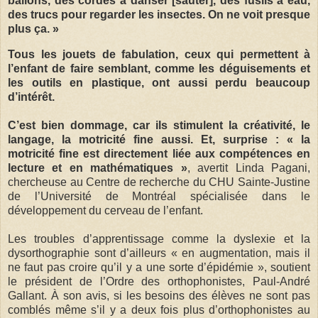
ballons, des cordes à danser [sauter], des fusils à eau,
des trucs pour regarder les insectes. On ne voit presque
plus ça. »
Tous les jouets de fabulation, ceux qui permettent à
l’enfant de faire semblant, comme les déguisements et
les outils en plastique, ont aussi perdu beaucoup
d’intérêt.
C’est bien dommage, car ils stimulent la créativité, le
langage, la motricité fine aussi. Et, surprise : « la
motricité fine est directement liée aux compétences en
lecture et en mathématiques »
, avertit Linda Pagani,
chercheuse au Centre de recherche du CHU Sainte-Justine
de l’Université de Montréal spécialisée dans le
développement du cerveau de l’enfant.
Les troubles d’apprentissage comme la dyslexie et la
dysorthographie sont d’ailleurs « en augmentation, mais il
ne faut pas croire qu’il y a une sorte d’épidémie », soutient
le président de l’Ordre des orthophonistes, Paul-André
Gallant. À son avis, si les besoins des élèves ne sont pas
comblés même s’il y a deux fois plus d’orthophonistes au