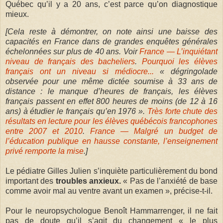
Québec qu’il y a 20 ans, c’est parce qu’on diagnostique
mieux.
[Cela reste à démontrer, on note ainsi une baisse des
capacités en France dans de grandes enquêtes générales
échelonnées sur plus de 40 ans. Voir
France — L’inquiétant
niveau de français des bacheliers
.
Pourquoi les élèves
français ont un niveau si médiocre...
« dégringolade
observée pour une même dictée soumise à 33 ans de
distance : le manque d’heures de français, les élèves
français passent en effet 800 heures de moins (de 12 à 16
ans) à étudier le français qu’en 1976 ».
Très forte chute des
résultats en lecture pour les élèves québécois francophones
entre 2007 et 2010
.
France — Malgré un budget de
l’éducation publique en hausse constante, l’enseignement
privé remporte la mise
.]
Le pédiatre Gilles Julien s’inquiète particulièrement du bond
important des
troubles anxieux.
« Pas de l’anxiété de base
comme avoir mal au ventre avant un examen », précise-t-il.
Pour le neuropsychologue Benoît Hammarrenger, il ne fait
pas de doute qu’il s’agit du changement « le plus