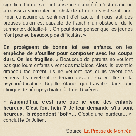
significatif » qui soit. « L’absence d’anxiété, c’est quand on
a réussi à surmonter un obstacle et qu’on s’est senti bon.
Pour construire ce sentiment d’efficacité, il nous faut des
preuves qu’on est capable de franchir un obstacle, de le
surmonter, détaille-t-il. On peut donc penser que les jeunes
n’ont pas eu beaucoup de difficultés. »
En protégeant de bonne foi ses enfants, on les
empêche de s’outiller pour composer avec les coups
durs. On les fragilise.
« Beaucoup de parents ne veulent
pas que leurs enfants vivent des malaises. Alors ils lèvent le
drapeau facilement. Ils ne veulent pas qu’ils vivent des
échecs. Ils nivellent le terrain devant eux », illustre la
psychoéducatrice Brigitte Alarie, qui travaille dans une
clinique de pédopsychiatrie à Trois-Rivières.
«
Aujourd’hui, c’est rare que je voie des enfants
heureux. C’est fou, hein ? Je leur demande s’ils sont
heureux, ils répondent ‟bof »…
C’est d’une lourdeur… »,
conclut le Dr Julien.
Source
La Presse de Montréal