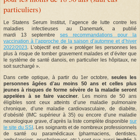
particuliers)
Le Statens Serum Institut, l’agence de lutte contre les
maladies infectieuses au Danemark, a publié
mardi 13 septembre
ses recommandations pour la
vaccination à l’approche de la saison d’automne et d’hiver
2022/2023
. L’objectif est de « protéger les personnes les
plus à risque de tomber gravement malades et d’éviter que
le système de santé danois, en particulier les hôpitaux, ne
soit surchargé ».
Dans cette optique, à partir du 1er octobre,
seules les
personnes âgées d’au moins 50 ans et celles plus
jeunes à risques de forme sévère de la maladie seront
appelées à se faire vacciner
. Les moins de 50 ans
éligibles sont ceux atteints d’une maladie pulmonaire
chronique, d’une maladie cardiovasculaire, de diabète,
d’obésité (IMC supérieur à 35) ou encore d’une maladie
neurologique grave, d’après la liste complète disponible
sur
le site du SSI
. Les soignants et de nombreux professionnels
de santé ou paramédicaux (pharmaciens, dentistes,
ambulanciers, psychologues, etc.) sont eux aussi
invités
à