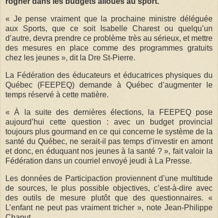
rogner dans les budgets alloués au sport.
« Je pense vraiment que la prochaine ministre déléguée
aux Sports, que ce soit Isabelle Charest ou quelqu’un
d’autre, devra prendre ce problème très au sérieux, et mettre
des mesures en place comme des programmes gratuits
chez les jeunes », dit la Dre St-Pierre.
La Fédération des éducateurs et éducatrices physiques du
Québec (FEEPEQ) demande à Québec d’augmenter le
temps réservé à cette matière.
« À la suite des dernières élections, la FEEPEQ pose
aujourd’hui cette question : avec un budget provincial
toujours plus gourmand en ce qui concerne le système de la
santé du Québec, ne serait-il pas temps d’investir en amont
et donc, en éduquant nos jeunes à la santé ? », fait valoir la
Fédération dans un courriel envoyé jeudi à La Presse.
Les données de Participaction proviennent d’une multitude
de sources, le plus possible objectives, c’est-à-dire avec
des outils de mesure plutôt que des questionnaires. «
L’enfant ne peut pas vraiment tricher », note Jean-Philippe
Chaput.