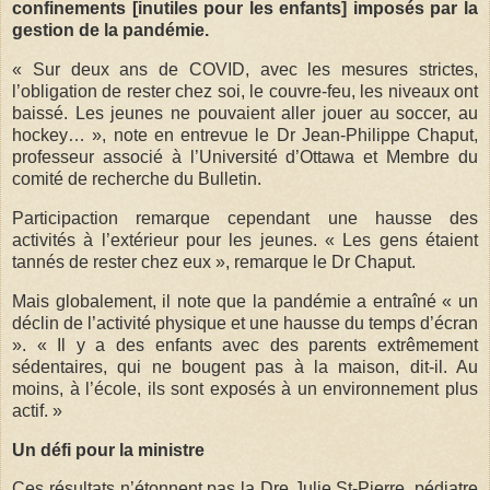
confinements [inutiles pour les enfants] imposés par la
gestion de la pandémie.
« Sur deux ans de COVID, avec les mesures strictes,
l’obligation de rester chez soi, le couvre-feu, les niveaux ont
baissé. Les jeunes ne pouvaient aller jouer au soccer, au
hockey… », note en entrevue le Dr Jean-Philippe Chaput,
professeur associé à l’Université d’Ottawa et Membre du
comité de recherche du Bulletin.
Participaction remarque cependant une hausse des
activités à l’extérieur pour les jeunes. « Les gens étaient
tannés de rester chez eux », remarque le Dr Chaput.
Mais globalement, il note que la pandémie a entraîné « un
déclin de l’activité physique et une hausse du temps d’écran
». « Il y a des enfants avec des parents extrêmement
sédentaires, qui ne bougent pas à la maison, dit-il. Au
moins, à l’école, ils sont exposés à un environnement plus
actif. »
Un défi pour la ministre
Ces résultats n’étonnent pas la Dre Julie St-Pierre, pédiatre