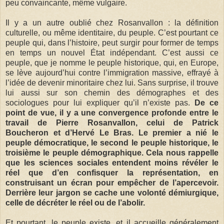
peu convaincante, même vulgaire.
Il y a un autre oublié chez Rosanvallon : la définition
culturelle, ou même identitaire, du peuple. C’est pourtant ce
peuple qui, dans l’histoire, peut surgir pour former de temps
en temps un nouvel État indépendant. C’est aussi ce
peuple, que je nomme le peuple historique, qui, en Europe,
se lève aujourd’hui contre l’immigration massive, effrayé à
l’idée de devenir minoritaire chez lui. Sans surprise, il trouve
lui aussi sur son chemin des démographes et des
sociologues pour lui expliquer qu’il n’existe pas.
De ce
point de vue, il y a une convergence profonde entre le
travail de Pierre Rosanvallon, celui de Patrick
Boucheron et d’Hervé Le Bras. Le premier a nié le
peuple démocratique, le second le peuple historique, le
troisième le peuple démographique. Cela nous rappelle
que les sciences sociales entendent moins révéler le
réel que d’en confisquer la représentation, en
construisant un écran pour empêcher de l’apercevoir.
Derrière leur jargon se cache une volonté démiurgique,
celle de décréter le réel ou de l’abolir.
Et pourtant, le peuple existe, et il accueille généralement