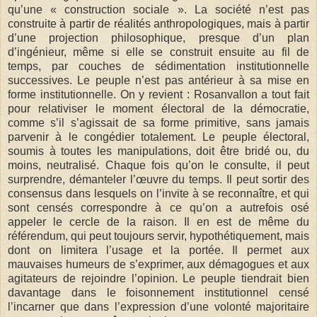
qu’une « construction sociale ». La société n’est pas
construite à partir de réalités anthropologiques, mais à partir
d’une projection philosophique, presque d’un plan
d’ingénieur, même si elle se construit ensuite au fil de
temps, par couches de sédimentation institutionnelle
successives. Le peuple n’est pas antérieur à sa mise en
forme institutionnelle. On y revient : Rosanvallon a tout fait
pour relativiser le moment électoral de la démocratie,
comme s’il s’agissait de sa forme primitive, sans jamais
parvenir à le congédier totalement. Le peuple électoral,
soumis à toutes les manipulations, doit être bridé ou, du
moins, neutralisé. Chaque fois qu’on le consulte, il peut
surprendre, démanteler l’œuvre du temps. Il peut sortir des
consensus dans lesquels on l’invite à se reconnaître, et qui
sont censés correspondre à ce qu’on a autrefois osé
appeler le cercle de la raison. Il en est de même du
référendum, qui peut toujours servir, hypothétiquement, mais
dont on limitera l’usage et la portée. Il permet aux
mauvaises humeurs de s’exprimer, aux démagogues et aux
agitateurs de rejoindre l’opinion. Le peuple tiendrait bien
davantage dans le foisonnement institutionnel censé
l’incarner que dans l’expression d’une volonté majoritaire