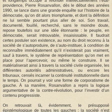
et longtemps occupé à refonder intellectuellement l’état-
providence, Pierre Rosanvallon, dès le début des années
1990, se lance dans une grande enquête sur l’histoire de la
démocratie, qu’on dit alors triomphante, et dont la définition
ne lui semble pourtant plus aller de soi. Son travail,
documenté, fouillé, recherché, sans le moindre doute,
repose toutefois sur une idée étonnante : le peuple, en
démocratie, serait introuvable, insaisissable. Il faudrait
certes postuler son existence, au nom du droit reconnu à la
société de s’autoproduire, de s’auto-instituer, à condition de
reconnaître immédiatement qu’il n’existerait pas vraiment,
sauf à travers, le système de représentation qu’on met en
place pour l’apercevoir, ou même le construire. Il se
matérialiserait ainsi à travers la société civile organisée, les
différentes autorités administratives, ou encore les
tribunaux, censés incarner la continuité institutionnelle dans
le temps. On pourrait y voir une forme de corporatisme de
gauche. À sa manière, Rosanvallon a repris la logique
argumentative de la contre-révolution, pour l’investir d’un
contenu progressiste.
On retrouvait là, évidemment, le présupposé
épistémologique de toutes les gauches : la société n’est