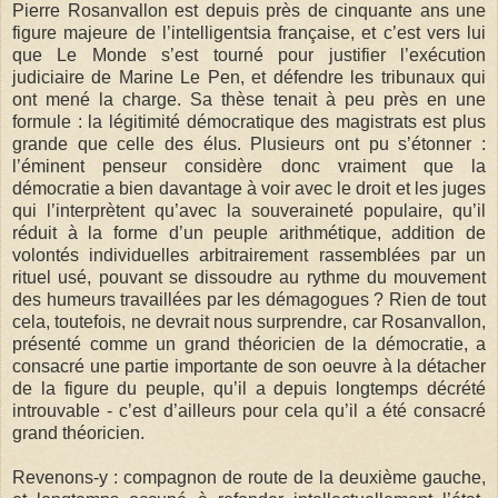
Pierre Rosanvallon est depuis près de cinquante ans une
figure majeure de l’intelligentsia française, et c’est vers lui
que Le Monde s’est tourné pour justifier l’exécution
judiciaire de Marine Le Pen, et défendre les tribunaux qui
ont mené la charge. Sa thèse tenait à peu près en une
formule : la légitimité démocratique des magistrats est plus
grande que celle des élus. Plusieurs ont pu s’étonner :
l’éminent penseur considère donc vraiment que la
démocratie a bien davantage à voir avec le droit et les juges
qui l’interprètent qu’avec la souveraineté populaire, qu’il
réduit à la forme d’un peuple arithmétique, addition de
volontés individuelles arbitrairement rassemblées par un
rituel usé, pouvant se dissoudre au rythme du mouvement
des humeurs travaillées par les démagogues ? Rien de tout
cela, toutefois, ne devrait nous surprendre, car Rosanvallon,
présenté comme un grand théoricien de la démocratie, a
consacré une partie importante de son oeuvre à la détacher
de la figure du peuple, qu’il a depuis longtemps décrété
introuvable - c’est d’ailleurs pour cela qu’il a été consacré
grand théoricien.
Revenons-y : compagnon de route de la deuxième gauche,