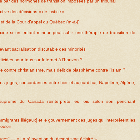
ite par des hormones de transition imposées par un tribunal
tive des décisions « de justice »
chef de la Cour d’appel du Québec (m-à-j)
cide si un enfant mineur peut subir une thérapie de transition de
vant sacralisation discutable des minorités
ticides pour tous sur Internet à l’horizon ?
 contre christianisme, mais délit de blasphème contre l’islam ?
 juges, concordances entre hier et aujourd’hui, Napoléon, Algérie,
 suprême du Canada réinterprète les lois selon son penchant
 immigrants illégaux] et le gouvernement des juges qui interprètent les
vouloir
uges] — « La réinvention du despotisme éclairé »