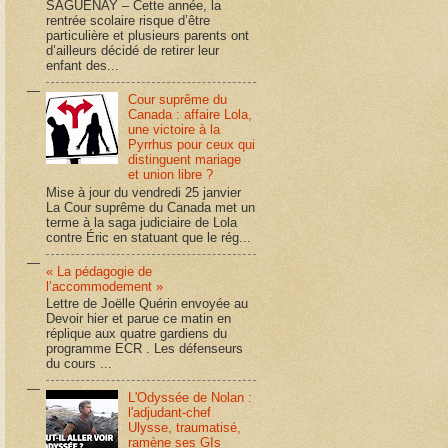
SAGUENAY – Cette année, la
rentrée scolaire risque d’être
particulière et plusieurs parents ont
d’ailleurs décidé de retirer leur
enfant des...
Cour suprême du
Canada : affaire Lola,
une victoire à la
Pyrrhus pour ceux qui
distinguent mariage
et union libre ?
Mise à jour du vendredi 25 janvier
La Cour suprême du Canada met un
terme à la saga judiciaire de Lola
contre Éric en statuant que le rég...
« La pédagogie de
l’accommodement »
Lettre de Joëlle Quérin envoyée au
Devoir hier et parue ce matin en
réplique aux quatre gardiens du
programme ECR . Les défenseurs
du cours ...
L'Odyssée de Nolan :
l'adjudant-chef
Ulysse, traumatisé,
ramène ses GIs