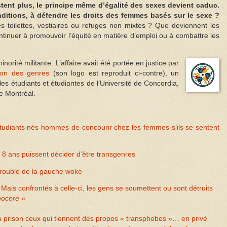
ent plus, le principe même d’égalité des sexes devient caduc.
itions, à défendre les droits des femmes basés sur le sexe ?
es toilettes, vestiaires ou refuges non mixtes ? Que deviennent les
nuer à promouvoir l’équité en matière d’emploi ou à combattre les
norité militante. L’affaire avait été portée en justice par
sion des genres
(son logo est reproduit ci-contre), un
es étudiants et étudiantes de l’Université de Concordia,
e Montréal.
tudiants nés hommes de concourir chez les femmes s’ils se sentent
8 ans puissent décider d’être transgenres
trouble de la gauche woke
Mais confrontés à celle-ci, les gens se soumettent ou sont détruits
nocere
»
 prison ceux qui tiennent des propos « transphobes »… en privé