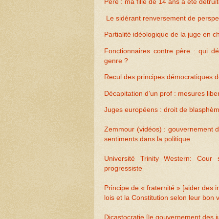
Père : ma fille de 14 ans a été détru
Le sidérant renversement de perspec
Partialité idéologique de la juge en 
Fonctionnaires contre père : qui dé
genre ?
Recul des principes démocratiques de
Décapitation d’un prof : mesures liber
Juges européens : droit de blasphème
Zemmour (vidéos) : gouvernement des
sentiments dans la politique
Université Trinity Western: Cour
progressiste
Principe de « fraternité » [aider des
lois et la Constitution selon leur bon 
Dicastocratie [le gouvernement des j