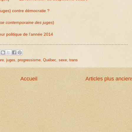
juges) contre démocratie ?
ise contemporaine des juges
)
r politique de l’année 2014
nre
,
juges
,
progressisme
,
Québec
,
sexe
,
trans
Accueil
Articles plus ancien