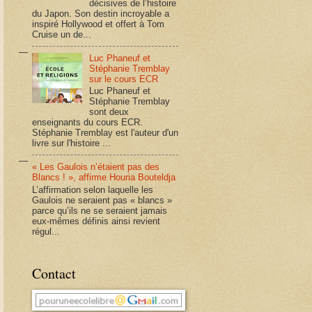
décisives de l’histoire
du Japon. Son destin incroyable a
inspiré Hollywood et offert à Tom
Cruise un de...
Luc Phaneuf et
Stéphanie Tremblay
sur le cours ECR
Luc Phaneuf et
Stéphanie Tremblay
sont deux
enseignants du cours ECR.
Stéphanie Tremblay est l'auteur d'un
livre sur l'histoire ...
« Les Gaulois n’étaient pas des
Blancs ! », affirme Houria Bouteldja
L’affirmation selon laquelle les
Gaulois ne seraient pas « blancs »
parce qu’ils ne se seraient jamais
eux-mêmes définis ainsi revient
régul...
Contact