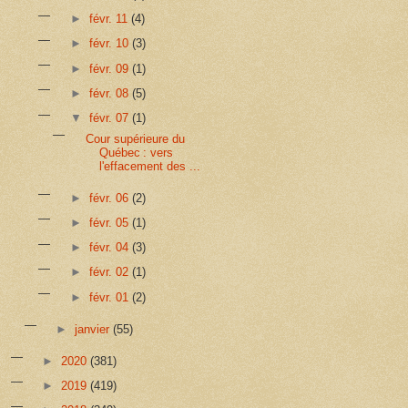
►
févr. 11
(4)
►
févr. 10
(3)
►
févr. 09
(1)
►
févr. 08
(5)
▼
févr. 07
(1)
Cour supérieure du
Québec : vers
l'effacement des ...
►
févr. 06
(2)
►
févr. 05
(1)
►
févr. 04
(3)
►
févr. 02
(1)
►
févr. 01
(2)
►
janvier
(55)
►
2020
(381)
►
2019
(419)