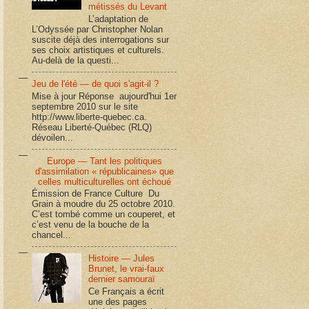
métissés du Levant
L’adaptation de
L’Odyssée par Christopher Nolan
suscite déjà des interrogations sur
ses choix artistiques et culturels.
Au-delà de la questi...
Jeu de l'été — de quoi s'agit-il ?
Mise à jour Réponse aujourd'hui 1er
septembre 2010 sur le site
http://www.liberte-quebec.ca.
Réseau Liberté-Québec (RLQ)
dévoilen...
Europe — Tant les politiques
d'assimilation « républicaines» que
celles multiculturelles ont échoué
Émission de France Culture Du
Grain à moudre du 25 octobre 2010.
C’est tombé comme un couperet, et
c’est venu de la bouche de la
chancel...
Histoire — Jules
Brunet, le vrai-faux
dernier samouraï
Ce Français a écrit
une des pages