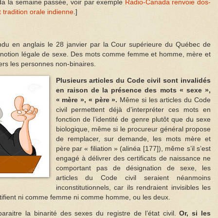
da la semaine passée, voir par exemple
Radio-Canada renvoie dos-
t tradition orale indienne
.]
ndu en anglais le 28 janvier par la Cour supérieure du Québec de
la notion légale de sexe. Des mots comme femme et homme, mère et
vers les personnes non-binaires.
Plusieurs articles du Code civil sont invalidés
en raison de la présence des mots « sexe »,
« mère », « père ».
Même si les articles du Code
civil permettent déjà d’interpréter ces mots en
fonction de l’identité de genre plutôt que du sexe
biologique, même si le procureur général propose
de remplacer, sur demande, les mots mère et
père par « filiation » (alinéa [177]), même s’il s’est
engagé à délivrer des certificats de naissance ne
comportant pas de désignation de sexe, les
articles du Code civil seraient néanmoins
inconstitutionnels, car ils rendraient invisibles les
entifient ni comme femme ni comme homme, ou les deux.
araitre la binarité des sexes du registre de l’état civil.
Or, si les