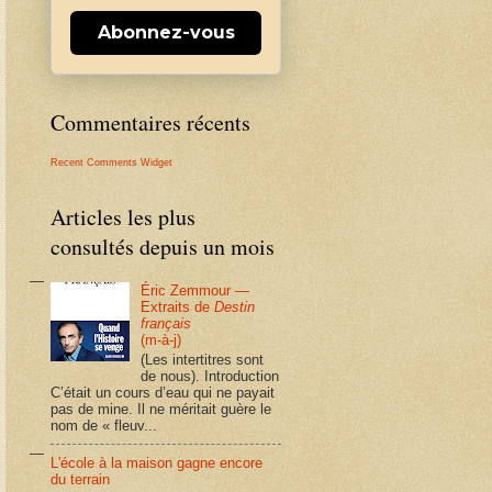
Abonnez-vous
Commentaires récents
Recent Comments Widget
Articles les plus
consultés depuis un mois
Éric Zemmour —
Extraits de
Destin
français
(m-à-j)
(Les intertitres sont
de nous). Introduction
C’était un cours d’eau qui ne payait
pas de mine. Il ne méritait guère le
nom de « fleuv...
L'école à la maison gagne encore
du terrain