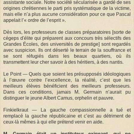
assistante sociale. Notre société sécularisée a gardé de ses
origines chrétiennes le parti pris systématique de la victime,
mais elle n’a plus aucune considération pour ce que Pascal
appelait l’« ordre de l’esprit ».
Dès lors, les professeurs de classes préparatoires [sorte de
cégeps d'élite qui préparent aux concours très sélectifs des
Grandes Écoles, des universités de prestige] sont regardés
avec suspicion. Ils ont déserté le terrain de la souffrance et
se sont réfugiés dans les beaux quartiers, où ils
transmettent leur cher savoir à des héritiers, à des nantis.
Le Point — Quels que soient les présupposés idéologiques
à l’œuvre contre l’excellence, la réalité, c’est que les
meilleurs élèves bénéficient des meilleurs professeurs.
Dans ces conditions, jamais M. Germain n’aurait pu
distinguer le jeune Albert Camus, orphelin et pauvre.
Finkielkraut — La gauche compassionnelle a tué et
remplacé la gauche républicaine et c’est au détriment de
ceux-là mêmes à qui elle prétend venir en aide.
M. Germain était un instituteur exigeant, qui ne