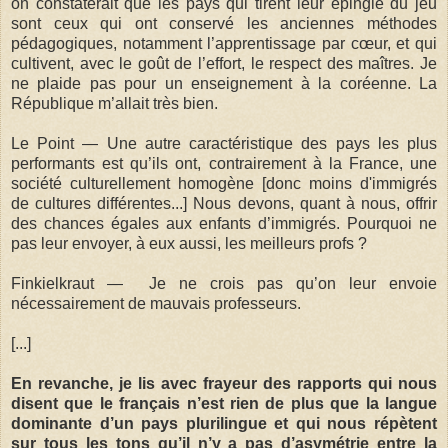
on constaterait que les pays qui tirent leur épingle du jeu
sont ceux qui ont conservé les anciennes méthodes
pédagogiques, notamment l’apprentissage par cœur, et qui
cultivent, avec le goût de l’effort, le respect des maîtres. Je
ne plaide pas pour un enseignement à la coréenne. La
République m’allait très bien.
Le Point — Une autre caractéristique des pays les plus
performants est qu’ils ont, contrairement à la France, une
société culturellement homogène [donc moins d'immigrés
de cultures différentes...] Nous devons, quant à nous, offrir
des chances égales aux enfants d’immigrés. Pourquoi ne
pas leur envoyer, à eux aussi, les meilleurs profs ?
Finkielkraut — Je ne crois pas qu’on leur envoie
nécessairement de mauvais professeurs.
[...]
En revanche, je lis avec frayeur des rapports qui nous
disent que le français n’est rien de plus que la langue
dominante d’un pays plurilingue et qui nous répètent
sur tous les tons qu’il n’y a pas d’asymétrie entre la