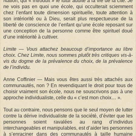
Nation, qui « introduit » le futur adulte à la vie de la cité. Je
ne vois pas en quoi une école, qui occulterait sciemment
chez l’enfant toute dimension spirituelle, toute attention à
son intériorité ou à Dieu, serait plus respectueuse de la
liberté de conscience de l’enfant qu’une école reposant sur
une conception de la personne comme être spirituel doué
d’une intériorité à cultiver.
Limite — Vous attachez beaucoup d’importance au libre
choix. Chez Limite, nous sommes plutôt très critiques vis-à-
vis du dogme de la prévalence du choix, de la prévalence
de l’individu.
Anne Coffinier — Mais vous êtes aussi très attachés aux
communautés, non ? En revendiquant le droit pour tous de
choisir vraiment son école, nous ne souscrivons pas à une
approche individualiste, celle du « c’est mon choix… ».
Tout au contraire, nous pensons que le seul moyen de lutter
contre la dérive individualiste de la société, d’éviter que les
personnes soient ravalées au rang d’individus
interchangeables et manipulables, est d’aider les personnes
à s’enraciner dans des communautés à taille humaine