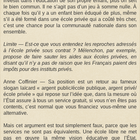
investit dans l’éducation de son propre enfant, plus on sert
le bien commun. Il ne s’agit pas d’un jeu à somme nulle. À
chaque fois qu’il y a un enfant bien éduqué de plus, même
s’il a été formé dans une école privée qui a coûté très cher,
c’est une chance pour la communauté nationale dans son
ensemble.
Limite — Est-ce que vous entendez les reproches adressés
à l’école privée sous contrat ? Mélenchon, par exemple,
propose de faire sauter les aides aux écoles privées, en
disant qu’il n’y a pas de raison que les Français paient des
impôts pour des instituts privés.
Anne Coffinier — Sa position est un retour au fameux
slogan laïcard « argent public/école publique, argent privé/
école privée » qui repose sur l’idée que, dans la mesure où
l’État assure à tous un service gratuit, si vous n’en êtes pas
contents, c’est normal que vous financiez vous-même une
alternative.
Mais cet argument est tout simplement faux, parce que les
services ne sont pas équivalents. Une école libre ne met
pas en œuvre la même vision éducative que l’État.