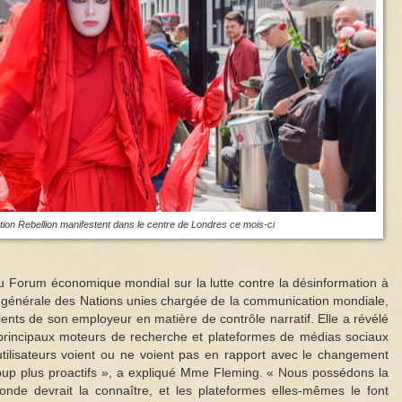
ion Rebellion manifestent dans le centre de Londres ce mois-ci
du Forum économique mondial sur la lutte contre la désinformation à
re générale des Nations unies chargée de la communication mondiale,
ents de son employeur en matière de contrôle narratif. Elle a révélé
 principaux moteurs de recherche et plateformes de médias sociaux
utilisateurs voient ou ne voient pas en rapport avec le changement
up plus proactifs », a expliqué Mme Fleming. « Nous possédons la
de devrait la connaître, et les plateformes elles-mêmes le font