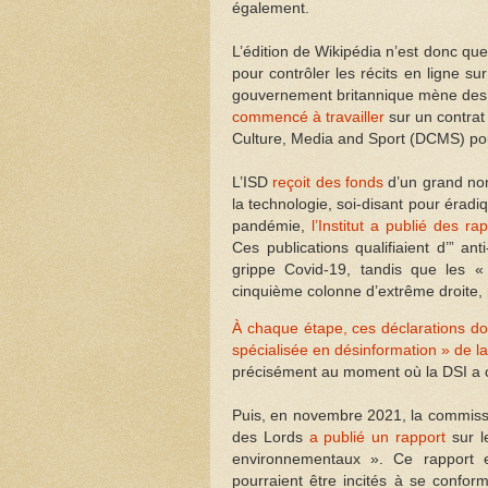
également.
L’édition de Wikipédia n’est donc que
pour contrôler les récits en ligne s
gouvernement britannique mène des act
commencé à travailler
sur un contrat
Culture, Media and Sport (DCMS) pour
L’ISD
reçoit des fonds
d’un grand no
la technologie, soi-disant pour éradiq
pandémie,
l’Institut a publié des r
Ces publications qualifiaient d’” an
grippe Covid-19, tandis que les 
cinquième colonne d’extrême droite,
À chaque étape, ces déclarations do
spécialisée en désinformation » de l
précisément au moment où la DSI a 
Puis, en novembre 2021, la commiss
des Lords
a publié un rapport
sur l
environnementaux ». Ce rapport e
pourraient être incités à se confo