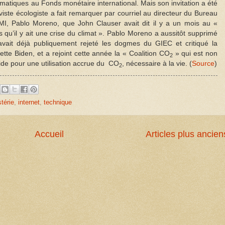
limatiques au Fonds monétaire international. Mais son invitation a été
viste écologiste a fait remarquer par courriel au directeur du Bureau
FMI, Pablo Moreno, que John Clauser avait dit il y a un mois au «
qu’il y ait une crise du climat ». Pablo Moreno a aussitôt supprimé
 avait déjà publiquement rejeté les dogmes du GIEC et critiqué la
ette Biden, et a rejoint cette année la « Coalition CO
» qui est non
2
ide pour une utilisation accrue du CO
, nécessaire à la vie. (
Source
)
2
térie
,
internet
,
technique
Accueil
Articles plus ancien