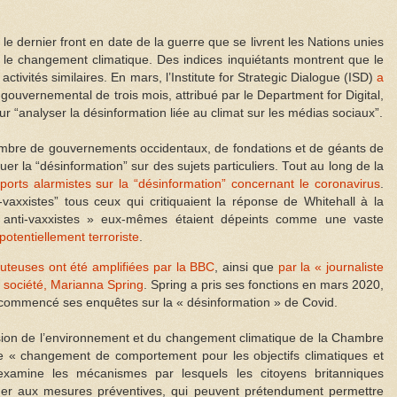
 le dernier front en date de la guerre que se livrent les Nations unies
ur le changement climatique. Des indices inquiétants montrent que le
ivités similaires. En mars, l’Institute for Strategic Dialogue (ISD)
a
 gouvernemental de trois mois, attribué par le Department for Digital,
 “analyser la désinformation liée au climat sur les médias sociaux”.
mbre de gouvernements occidentaux, de fondations et de géants de
uer la “désinformation” sur des sujets particuliers. Tout au long de la
apports alarmistes sur la “désinformation” concernant le coronavirus
.
ti-vaxxistes” tous ceux qui critiquaient la réponse de Whitehall à la
« anti-vaxxistes » eux-mêmes étaient dépeints comme une vaste
potentiellement terroriste
.
uteuses ont été amplifiées par la BBC
, ainsi que
par la « journaliste
a société, Marianna Spring
. Spring a pris ses fonctions en mars 2020,
commencé ses enquêtes sur la « désinformation » de Covid.
ion de l’environnement et du changement climatique de la Chambre
e « changement de comportement pour les objectifs climatiques et
xamine les mécanismes par lesquels les citoyens britanniques
rmer aux mesures préventives, qui peuvent prétendument permettre