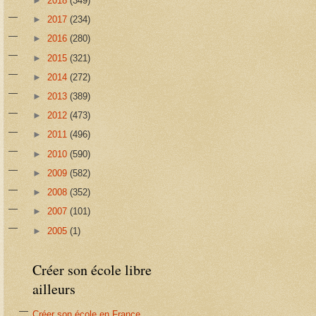
►
2018
(349)
►
2017
(234)
►
2016
(280)
►
2015
(321)
►
2014
(272)
►
2013
(389)
►
2012
(473)
►
2011
(496)
►
2010
(590)
►
2009
(582)
►
2008
(352)
►
2007
(101)
►
2005
(1)
Créer son école libre
ailleurs
Créer son école en France