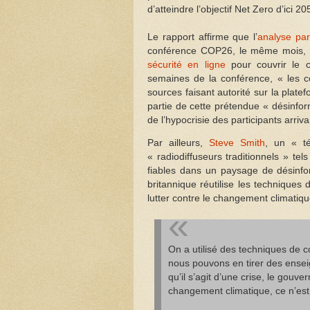
d’atteindre l’objectif Net Zero d’ici 20
Le rapport affirme que l’
analyse par
conférence COP26, le même mois, a
sécurité en ligne
pour couvrir le c
semaines de la conférence, « les c
sources faisant autorité sur la plat
partie de cette prétendue « désinfor
de l’hypocrisie des participants arriv
Par ailleurs,
Steve Smith
, un « t
« radiodiffuseurs traditionnels » te
fiables dans un paysage de désinfor
britannique réutilise les technique
lutter contre le changement climatiqu
On a utilisé des techniques de c
nous pouvons en tirer des ense
qu’il s’agit d’une crise, le gouv
changement climatique, ce n’est