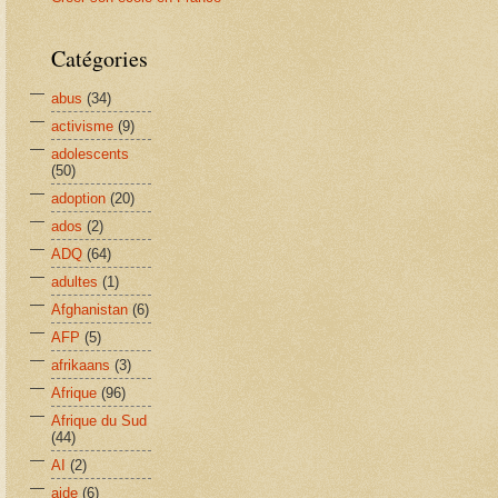
Catégories
abus
(34)
activisme
(9)
adolescents
(50)
adoption
(20)
ados
(2)
ADQ
(64)
adultes
(1)
Afghanistan
(6)
AFP
(5)
afrikaans
(3)
Afrique
(96)
Afrique du Sud
(44)
AI
(2)
aide
(6)