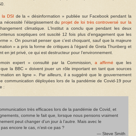
50.
 la DSI
de la « désinformation » publiée sur Facebook pendant la
 nécessité l’élargissement du
projet de loi très controversé sur la
hangement climatique. L’Institut a conclu que pendant les deux
ontenus sceptiques ont suscité 12 fois plus d’engagement que les
eforme ». On pourrait penser que c’est choquant, sauf que la majeure
mation » a pris la forme de critiques à l’égard de Greta Thunberg et
ant en jet privé, ce qui est destructeur pour l’environnement.
émoin expert » consulté par la Commission,
a affirmé
que les
ls que la BBC « doivent jouer un rôle important en tant que sources
mation en ligne ». Par ailleurs, il a suggéré que le gouvernement
s de communication déployées lors de la pandémie de Covid-19 pour
e :
ommunication très efficaces lors de la pandémie de Covid, et
ignements, comme le fait que, lorsque nous pensons vraiment
ernement peut changer d’un jour à l’autre. Mais avec le
 pas encore le cas, n’est-ce pas ?
— Steve Smith