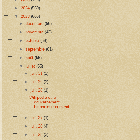
►
2024
(550)
▼
2023
(665)
►
décembre
(56)
►
novembre
(42)
►
octobre
(69)
►
septembre
(61)
►
août
(55)
▼
juillet
(55)
►
juil. 31
(2)
►
juil. 29
(2)
▼
juil. 28
(1)
Wikipédia et le
gouvernement
britannique auraient ...
►
juil. 27
(1)
►
juil. 26
(4)
►
juil. 25
(3)