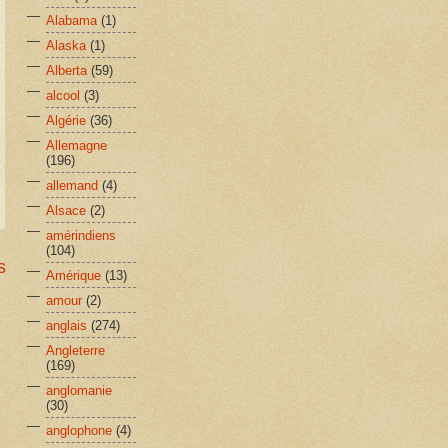
Alabama
(1)
Alaska
(1)
Alberta
(59)
alcool
(3)
Algérie
(36)
Allemagne
(196)
allemand
(4)
Alsace
(2)
amérindiens
(104)
s
Amérique
(13)
amour
(2)
anglais
(274)
Angleterre
(169)
anglomanie
(30)
anglophone
(4)