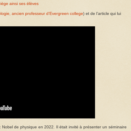
piège ainsi ses élèves
logie, ancien professeur d’Evergreen college
) et de l’article qui lui
x Nobel de physique en 2022. Il était invité à présenter un séminaire