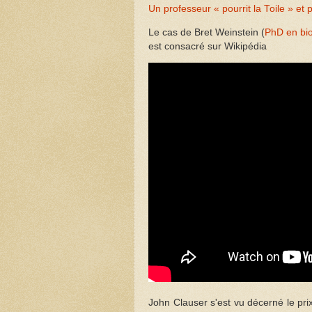
Un professeur « pourrit la Toile » et 
Le cas de Bret Weinstein (
PhD en bio
est consacré sur Wikipédia
John Clauser s'est vu décerné le pri