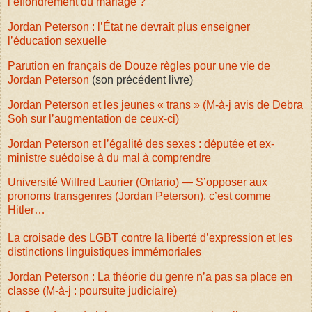
l’effondrement du mariage ?
Jordan Peterson : l’État ne devrait plus enseigner
l’éducation sexuelle
Parution en français de Douze règles pour une vie de
Jordan Peterson
(son précédent livre)
Jordan Peterson et les jeunes « trans » (M-à-j avis de Debra
Soh sur l’augmentation de ceux-ci)
Jordan Peterson et l’égalité des sexes : députée et ex-
ministre suédoise à du mal à comprendre
Université Wilfred Laurier (Ontario) — S’opposer aux
pronoms transgenres (Jordan Peterson), c’est comme
Hitler…
La croisade des LGBT contre la liberté d’expression et les
distinctions linguistiques immémoriales
Jordan Peterson : La théorie du genre n’a pas sa place en
classe (M-à-j : poursuite judiciaire)