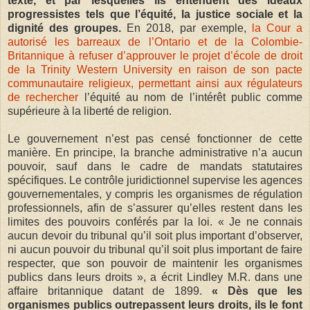
texte, et par lesquelles ils entendent des idéaux
progressistes tels que l’équité, la justice sociale et la
dignité des groupes.
En 2018, par exemple,
la Cour a
autorisé les barreaux de l’Ontario et de la Colombie-
Britannique à refuser d’approuver le projet d’école de droit
de la Trinity Western University en raison de son pacte
communautaire religieux, permettant ainsi aux régulateurs
de rechercher
l’équité au nom de l’intérêt public comme
supérieure à la liberté de religion.
Le gouvernement n’est pas censé fonctionner de cette
manière. En principe, la branche administrative n’a aucun
pouvoir, sauf dans le cadre de mandats statutaires
spécifiques. Le contrôle juridictionnel supervise les agences
gouvernementales, y compris les organismes de régulation
professionnels, afin de s’assurer qu’elles restent dans les
limites des pouvoirs conférés par la loi. « Je ne connais
aucun devoir du tribunal qu’il soit plus important d’observer,
ni aucun pouvoir du tribunal qu’il soit plus important de faire
respecter, que son pouvoir de maintenir les organismes
publics dans leurs droits », a écrit Lindley M.R. dans une
affaire britannique datant de 1899.
« Dès que les
organismes publics outrepassent leurs droits, ils le font