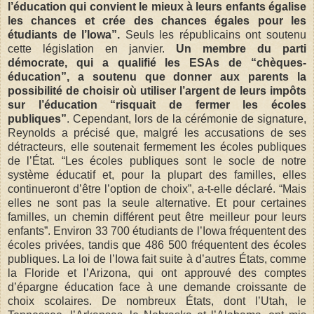
l’éducation qui convient le mieux à leurs enfants égalise
les chances et crée des chances égales pour les
étudiants de l’Iowa”.
Seuls les républicains ont soutenu
cette législation en janvier.
Un membre du parti
démocrate, qui a qualifié les ESAs de “chèques-
éducation”, a soutenu que donner aux parents la
possibilité de choisir où utiliser l’argent de leurs impôts
sur l’éducation “risquait de fermer les écoles
publiques”
. Cependant, lors de la cérémonie de signature,
Reynolds a précisé que, malgré les accusations de ses
détracteurs, elle soutenait fermement les écoles publiques
de l’État. “Les écoles publiques sont le socle de notre
système éducatif et, pour la plupart des familles, elles
continueront d’être l’option de choix”, a-t-elle déclaré. “Mais
elles ne sont pas la seule alternative. Et pour certaines
familles, un chemin différent peut être meilleur pour leurs
enfants”. Environ 33 700 étudiants de l’Iowa fréquentent des
écoles privées, tandis que 486 500 fréquentent des écoles
publiques. La loi de l’Iowa fait suite à d’autres États, comme
la Floride et l’Arizona, qui ont approuvé des comptes
d’épargne éducation face à une demande croissante de
choix scolaires. De nombreux États, dont l’Utah, le