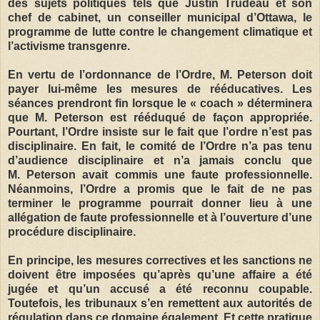
des sujets politiques tels que Justin Trudeau et son
chef de cabinet, un conseiller municipal d’Ottawa, le
programme de lutte contre le changement climatique et
l’activisme transgenre.
En vertu de l’ordonnance de l’Ordre, M. Peterson doit
payer lui-même les mesures de rééducatives. Les
séances prendront fin lorsque le « coach » déterminera
que M. Peterson est rééduqué de façon appropriée.
Pourtant, l’Ordre insiste sur le fait que l’ordre n’est pas
disciplinaire. En fait, le comité de l’Ordre n’a pas tenu
d’audience disciplinaire et n’a jamais conclu que
M. Peterson avait commis une faute professionnelle.
Néanmoins, l’Ordre a promis que le fait de ne pas
terminer le programme pourrait donner lieu à une
allégation de faute professionnelle et à l’ouverture d’une
procédure disciplinaire.
En principe, les mesures correctives et les sanctions ne
doivent être imposées qu’après qu’une affaire a été
jugée et qu’un accusé a été reconnu coupable.
Toutefois, les tribunaux s’en remettent aux autorités de
régulation dans ce domaine également. Et cette pratique