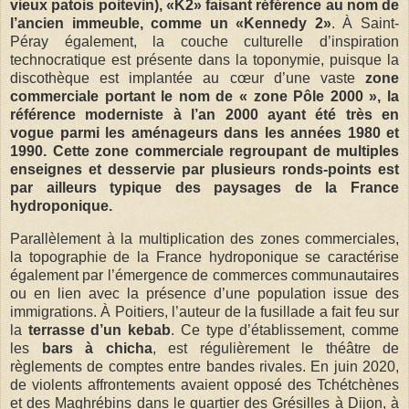
vieux patois poitevin), «K2» faisant référence au nom de
l’ancien immeuble, comme un «Kennedy 2»
. À Saint-
Péray également, la couche culturelle d’inspiration
technocratique est présente dans la toponymie, puisque la
discothèque est implantée au cœur d’une vaste
zone
commerciale portant le nom de « zone Pôle 2000 », la
référence moderniste à l’an 2000 ayant été très en
vogue parmi les aménageurs dans les années 1980 et
1990. Cette zone commerciale regroupant de multiples
enseignes et desservie par plusieurs ronds-points est
par ailleurs typique des paysages de la France
hydroponique.
Parallèlement à la multiplication des zones commerciales,
la topographie de la France hydroponique se caractérise
également par l’émergence de commerces communautaires
ou en lien avec la présence d’une population issue des
immigrations. À Poitiers, l’auteur de la fusillade a fait feu sur
la
terrasse d’un kebab
. Ce type d’établissement, comme
les
bars à chicha
, est régulièrement le théâtre de
règlements de comptes entre bandes rivales. En juin 2020,
de violents affrontements avaient opposé des Tchétchènes
et des Maghrébins dans le quartier des Grésilles à Dijon, à