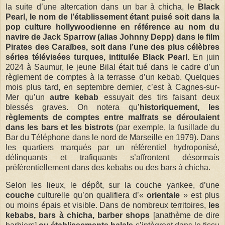
la suite d’une altercation dans un bar à chicha, le
Black
Pearl, le nom de l’établissement étant puisé soit dans la
pop culture hollywoodienne en référence au nom du
navire de Jack Sparrow (alias Johnny Depp) dans le film
Pirates des Caraïbes, soit dans l’une des plus célèbres
séries télévisées turques, intitulée Black Pearl.
En juin
2024 à Saumur, le jeune Bilal était tué dans le cadre d’un
règlement de comptes à la terrasse d’un kebab. Quelques
mois plus tard, en septembre dernier, c’est à Cagnes-sur-
Mer qu’un
autre kebab
essuyait des tirs faisant deux
blessés graves. On notera qu’
historiquement, les
règlements de comptes entre malfrats se déroulaient
dans les bars et les bistrots
(par exemple, la fusillade du
Bar du Téléphone dans le nord de Marseille en 1979). Dans
les quartiers marqués par un référentiel hydroponisé,
délinquants et trafiquants s’affrontent désormais
préférentiellement dans des kebabs ou des bars à chicha.
Selon les lieux, le dépôt, sur la couche yankee, d’une
couche
culturelle qu’on qualifiera d’«
orientale
» est plus
ou moins épais et visible. Dans de nombreux territoires,
les
kebabs, bars à chicha, barber shops
[anathème de dire