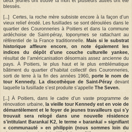
deux jeunes ont trouvé la mort et plusieurs autres ont été
blessés.
[...] Certes, la roche mère subsiste encore à la façon d’un
vieux relief érodé. Les fusillades se sont déroulées dans le
quartier des Couronneries à Poitiers et dans la commune
ardéchoise de Saint-péray, toponymes se rattachant au
référentiel de la France traditionnelle.
Mais si le substrat
historique affleure encore, on note également les
indices du dépôt d’une couche culturelle yankee,
résultat de l’américanisation désormais assez ancienne du
pays. À Poitiers, le plus haut et le plus emblématique
bâtiment du quartier d’habitat collectif des Couronneries,
sorti de terre à la fin des années 1960
, porte le nom de
tour Kennedy. La discothèque de Saint-Péray
devant
laquelle la fusillade s’est produite s’appelle
The Seven.
[...] À Poitiers, dans le cadre d’un vaste programme de
rénovation urbaine,
la vieille tour Kennedy est en voie de
démantèlement et le foyer de jeunes travailleurs qui s’y
trouvait sera relogé dans une nouvelle résidence
s’intitulant Barankaï K2, le terme « barankaï » signifiant
« communauté » en philippin (nous sommes loin du