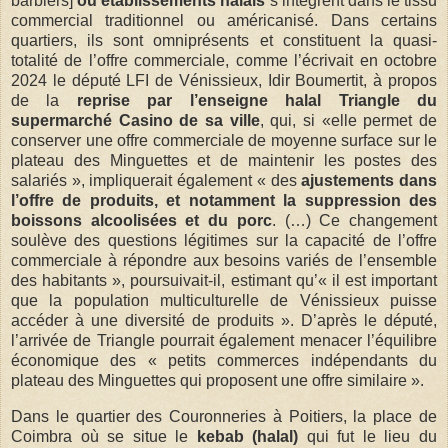
barbiers]
ou établissements halals
s’intègrent dans le tissu
commercial traditionnel ou américanisé. Dans certains
quartiers, ils sont omniprésents et constituent la quasi-
totalité de l’offre commerciale, comme l’écrivait en octobre
2024 le député LFI de Vénissieux, Idir Boumertit, à propos
de la
reprise par l’enseigne halal Triangle du
supermarché Casino de sa ville
, qui, si «elle permet de
conserver une offre commerciale de moyenne surface sur le
plateau des Minguettes et de maintenir les postes des
salariés », impliquerait également « des
ajustements dans
l’offre de produits, et notamment la suppression des
boissons alcoolisées et du porc
. (…) Ce changement
soulève des questions légitimes sur la capacité de l’offre
commerciale à répondre aux besoins variés de l’ensemble
des habitants », poursuivait-il, estimant qu’« il est important
que la population multiculturelle de Vénissieux puisse
accéder à une diversité de produits ». D’après le député,
l’arrivée de Triangle pourrait également menacer l’équilibre
économique des « petits commerces indépendants du
plateau des Minguettes qui proposent une offre similaire ».
Dans le quartier des Couronneries à Poitiers, la place de
Coimbra où se situe le
kebab (halal)
qui fut le lieu du