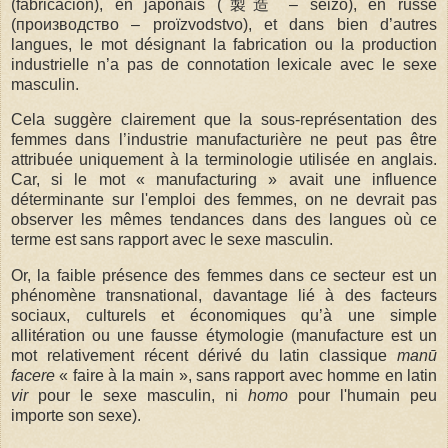
(fabricación), en japonais (製造 – seizō), en russe
(производство – proïzvodstvo), et dans bien d’autres
langues, le mot désignant la fabrication ou la production
industrielle n’a pas de connotation lexicale avec le sexe
masculin.
Cela suggère clairement que la sous-représentation des
femmes dans l’industrie manufacturière ne peut pas être
attribuée uniquement à la terminologie utilisée en anglais.
Car, si le mot « manufacturing » avait une influence
déterminante sur l'emploi des femmes, on ne devrait pas
observer les mêmes tendances dans des langues où ce
terme est sans rapport avec le sexe masculin.
Or, la faible présence des femmes dans ce secteur est un
phénomène transnational, davantage lié à des facteurs
sociaux, culturels et économiques qu’à une simple
allitération ou une fausse étymologie (manufacture est un
mot relativement récent dérivé du latin classique
manū
facere
« faire à la main », sans rapport avec homme en latin
vir
pour le sexe masculin, ni
homo
pour l'humain peu
importe son sexe).