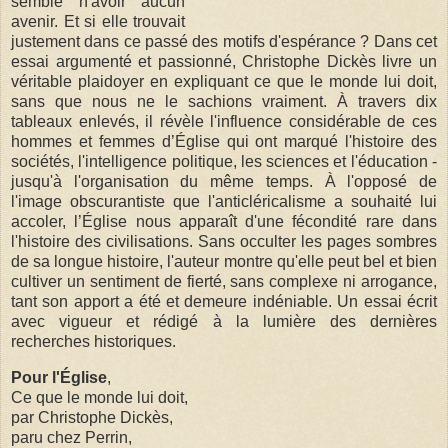
semble n'avoir aucun
avenir. Et si elle trouvait
justement dans ce passé des motifs d'espérance ? Dans cet
essai argumenté et passionné, Christophe Dickès livre un
véritable plaidoyer en expliquant ce que le monde lui doit,
sans que nous ne le sachions vraiment. À travers dix
tableaux enlevés, il révèle l'influence considérable de ces
hommes et femmes d’Église qui ont marqué l'histoire des
sociétés, l'intelligence politique, les sciences et l'éducation -
jusqu'à l'organisation du même temps. À l'opposé de
l'image obscurantiste que l'anticléricalisme a souhaité lui
accoler, l’Église nous apparaît d'une fécondité rare dans
l'histoire des civilisations. Sans occulter les pages sombres
de sa longue histoire, l'auteur montre qu'elle peut bel et bien
cultiver un sentiment de fierté, sans complexe ni arrogance,
tant son apport a été et demeure indéniable. Un essai écrit
avec vigueur et rédigé à la lumière des dernières
recherches historiques.
Pour l'Église
,
Ce que le monde lui doit,
par Christophe Dickès,
paru chez Perrin,