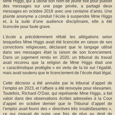
Mme Higgs, qui a utilisé son nom de jeune fille pour publier
des messages sur une page privée, a partagé deux
messages en octobre 2018 avec une centaine d’amis. Une
plainte anonyme a conduit l’école à suspendre Mme Higgs
et, à la suite d’une audience disciplinaire, elle a été
licenciée pour faute grave.
L’école a précédemment réfuté les allégations selon
lesquelles Mme Higgs avait été licenciée en raison de ses
convictions religieuses, déclarant que le langage utilisé
dans ses messages était la raison de son licenciement.
Dans un jugement rendu en 2020, un tribunal du travail
avait reconnu que la religion de Mme Higgs était une
« caractéristique protégée » en vertu de la loi sur l’égalité,
mais avait soutenu que le licenciement de l’école était légal.
Cette décision a été annulée par le tribunal d’appel de
l’emploi en 2023, et l’affaire a été renvoyée pour réexamen.
Toutefois, Richard O’Dair, qui représente Mme Higgs, a fait
valoir dans des observations écrites adressées à la Cour
d’appel en octobre dernier que le Tribunal d’appel de
l’emploi avait fourni des « directives très insatisfaisantes »,
ce qui risquait de nuire une fois de plus au droit de