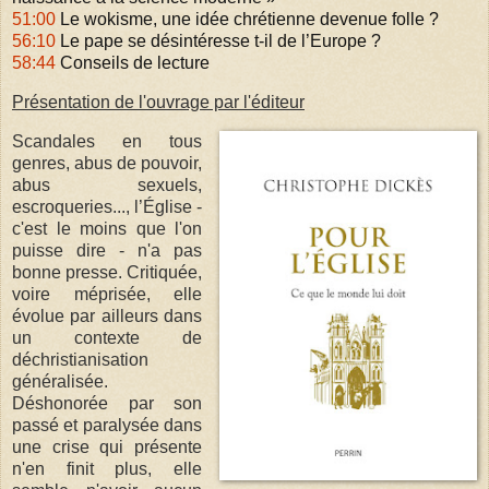
51:00
Le wokisme, une idée chrétienne devenue folle ?
56:10
Le pape se désintéresse t-il de l’Europe ?
58:44
Conseils de lecture
Présentation de l'ouvrage par l'éditeur
Scandales en tous
genres, abus de pouvoir,
abus sexuels,
escroqueries..., l’Église -
c'est le moins que l'on
puisse dire - n'a pas
bonne presse. Critiquée,
voire méprisée, elle
évolue par ailleurs dans
un contexte de
déchristianisation
généralisée.
Déshonorée par son
passé et paralysée dans
une crise qui présente
n'en finit plus, elle