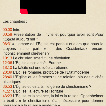
Les chapitres :
00:00
Intro
00:58
Présentation de l’invité et pourquoi avoir écrit
Pour
l’Église
aujourd’hui ?
06:31
« L’ombre de l’Église est partout et alors que nous la
croyons nulle part » : des Occidentaux encore
inconsciemment chrétiens ?
10:13
Le christianisme fut une révolution
12:06
L’Église a scolarisé l’Europe
18:10
La laïcité est une idée chrétienne
23:39
L’Église romaine, prototype de l’État moderne
28:40
L’Église et les femmes : une relation loin des clichés
historiques
36:53
L’Église et les arts : le génie du christianisme ?
41:27
L’Église, la lecture et l’écriture
43:23
L’Église et la science, la foi et la raison. Oppenheimer
a écrit : « le christianisme était nécessaire pour donner
naissance à la science moderne »