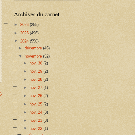
Archives du carnet
►
2026
(255)
►
2025
(496)
▼
2024
(550)
►
décembre
(46)
▼
novembre
(52)
►
nov. 30
(2)
►
nov. 29
(2)
►
nov. 28
(2)
►
nov. 27
(1)
s
►
nov. 26
(2)
►
nov. 25
(2)
►
nov. 24
(3)
►
nov. 23
(3)
▼
nov. 22
(1)