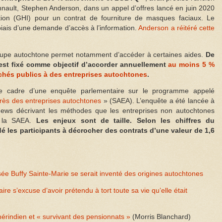
nault, Stephen Anderson, dans un appel d’offres lancé en juin 2020
tion (GHI) pour un contrat de fourniture de masques faciaux. Le
 biais d’une demande d’accès à l’information.
Anderson a réitéré cette
oupe autochtone permet notamment d’accéder à certaines aides.
De
est fixé comme objectif d’accorder annuellement
au moins 5 %
rchés publics à des entreprises autochtones
.
 le cadre d’une enquête parlementaire sur le programme appelé
rès des entreprises autochtones
» (SAEA). L’enquête a été lancée à
News décrivant les méthodes que les entreprises non autochtones
à la SAEA.
Les enjeux sont de taille. Selon les chiffres du
 les participants à décrocher des contrats d’une valeur de 1,6
sée Buffy Sainte-Marie se serait inventé des origines autochtones
ire s’excuse d’avoir prétendu à tort toute sa vie qu’elle était
amérindien et « survivant des pensionnats »
(Morris Blanchard)