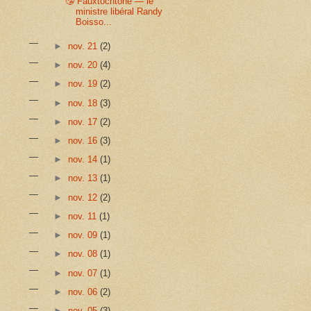
🤥 Fauxtochtone — le
ministre libéral Randy
Boisso...
►
nov. 21
(2)
►
nov. 20
(4)
►
nov. 19
(2)
►
nov. 18
(3)
►
nov. 17
(2)
►
nov. 16
(3)
►
nov. 14
(1)
►
nov. 13
(1)
►
nov. 12
(2)
►
nov. 11
(1)
►
nov. 09
(1)
►
nov. 08
(1)
►
nov. 07
(1)
►
nov. 06
(2)
►
nov. 05
(3)