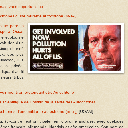
ais vrais opportunistes
chtones d’une militante autochtone (m-à-j)
deux parents
spera Oscar
che écologiste
vait rien d’un
visage buriné
ux, des plus
llywood, il a
 vie privée,
ndiquant au fil
ieurs tribus
voir menti en prétendant être Autochtone
scientifique de l’Institut de la santé des Autochtones
chtones d’une militante autochtone (m-à-j)
[UQAM]
p (ci-contre) est principalement d’origine anglaise, avec quelques
êtres français, allemands, irlandais et afro-américains. Son nom de