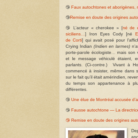
🤥
Faux autochtones et aborigènes, m
🤥
Remise en doute des origines auto
🤥 L’acteur « cherokee » [
né de 
siciliens…
] Iron Eyes Cody [né
E
de Corti
] qui avait posé pour l’affi
Crying Indian
(Indien en larmes)
n’a
porte-parole écologiste… mais son 
et le message véhiculé étaient, e
parlants. (Ci-contre.) Vivant à Ho
commencé à insister, même dans sa
sur le fait qu’il était amérindien, reve
du temps son appartenance à plus
différentes.
🤥
Une élue de Montréal accusée d’a
🤥
Fausse autochtone — La directrice 
🤥 Remise en doute des origines auto
Dep
anc