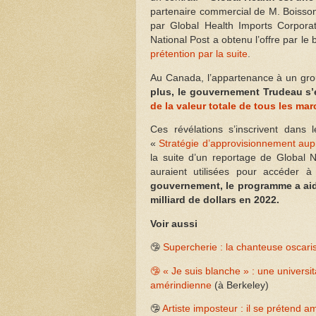
partenaire commercial de M. Boisson
par Global Health Imports Corpora
National Post a obtenu l’offre par le
prétention par la suite
.
Au Canada, l’appartenance à un gr
plus, le gouvernement Trudeau s’
de la valeur totale de tous les ma
Ces révélations s’inscrivent dans
«
Stratégie d’approvisionnement aup
la suite d’un reportage de Global 
auraient utilisées pour accéder 
gouvernement, le programme a aidé
milliard de dollars en 2022.
Voir aussi
🤥
Supercherie : la chanteuse oscari
🤥 « Je suis blanche » : une universita
amérindienne
(à Berkeley)
🤥
Artiste imposteur : il se prétend 