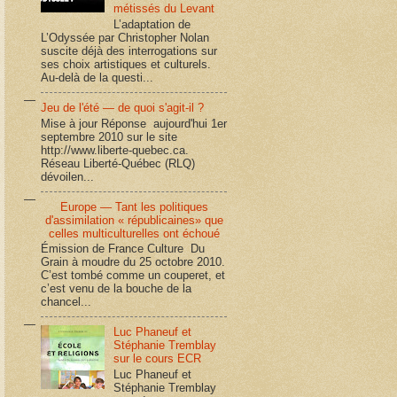
métissés du Levant
L’adaptation de
L’Odyssée par Christopher Nolan
suscite déjà des interrogations sur
ses choix artistiques et culturels.
Au-delà de la questi...
Jeu de l'été — de quoi s'agit-il ?
Mise à jour Réponse aujourd'hui 1er
septembre 2010 sur le site
http://www.liberte-quebec.ca.
Réseau Liberté-Québec (RLQ)
dévoilen...
Europe — Tant les politiques
d'assimilation « républicaines» que
celles multiculturelles ont échoué
Émission de France Culture Du
Grain à moudre du 25 octobre 2010.
C’est tombé comme un couperet, et
c’est venu de la bouche de la
chancel...
Luc Phaneuf et
Stéphanie Tremblay
sur le cours ECR
Luc Phaneuf et
Stéphanie Tremblay