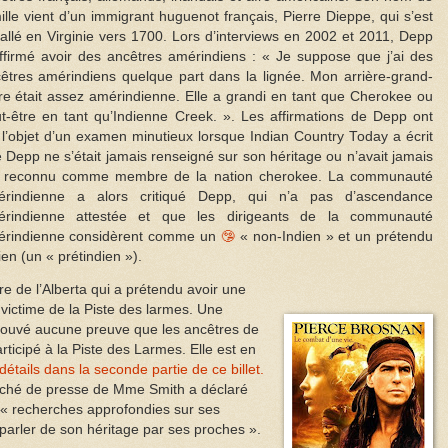
ille vient d’un immigrant huguenot français, Pierre Dieppe, qui s’est
tallé en Virginie vers 1700. Lors d’interviews en 2002 et 2011, Depp
ffirmé avoir des ancêtres amérindiens : « Je suppose que j’ai des
êtres amérindiens quelque part dans la lignée. Mon arrière-grand-
e était assez amérindienne. Elle a grandi en tant que Cherokee ou
t-être en tant qu’Indienne Creek. ». Les affirmations de Depp ont
t l’objet d’un examen minutieux lorsque Indian Country Today a écrit
 Depp ne s’était jamais renseigné sur son héritage ou n’avait jamais
 reconnu comme membre de la nation cherokee. La communauté
érindienne a alors critiqué Depp, qui n’a pas d’ascendance
érindienne attestée et que les dirigeants de la communauté
rindienne considèrent comme un
🤥
« non-Indien » et un prétendu
ien (un « prétindien »).
e de l’Alberta qui a prétendu avoir une
victime de la Piste des larmes. Une
rouvé aucune preuve que les ancêtres de
rticipé à la Piste des Larmes. Elle est en
détails dans la seconde partie de ce billet.
taché de presse de Mme Smith a déclaré
e « recherches approfondies sur ses
 parler de son héritage par ses proches ».