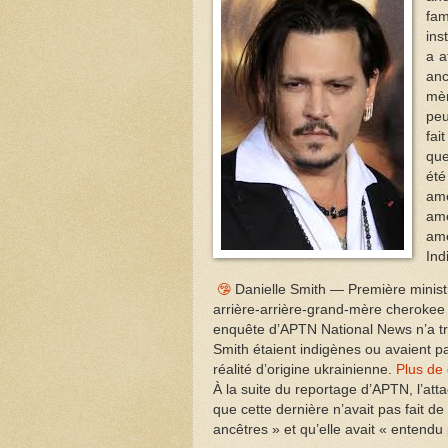
fam
ins
a a
anc
mèr
peu
fai
que
été
am
am
amé
Ind
🤥
Danielle Smith — Première ministr
arrière-arrière-grand-mère cherokee 
enquête d’APTN National News n’a t
Smith étaient indigènes ou avaient pa
réalité d’origine ukrainienne.
Plus de 
À la suite du reportage d’APTN, l’at
que cette dernière n’avait pas fait d
ancêtres » et qu’elle avait « entendu