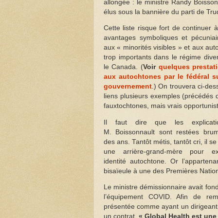
allongée : le ministre Randy Boissonn
élus sous la bannière du parti de Tr
Cette liste risque fort de continuer à
avantages symboliques et pécuniai
aux « minorités visibles » et aux au
trop importants dans le régime diver
le Canada. (
Voir
quelques prestati
aux autochtones par le fédéral su
gouvernement
.) On trouvera ci-des
liens plusieurs exemples (précédés 
fauxtochtones, mais vrais opportunis
Il faut dire que les explica
M. Boissonnault sont restées brum
des ans. Tantôt métis, tantôt cri, il s
une arrière-grand-mère pour ex
identité autochtone. Or l’apparten
bisaïeule à une des Premières Nation
Le ministre démissionnaire avait fon
l’équipement COVID. Afin de remp
présentée comme ayant un dirigeant 
un contrat.
« Global Health est un