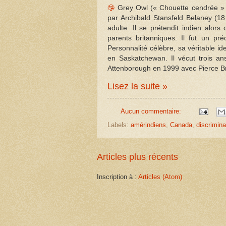
🤥
Grey Owl (« Chouette cendrée » 
par Archibald Stansfeld Belaney (1
adulte. Il se prétendit indien alors
parents britanniques. Il fut un p
Personnalité célèbre, sa véritable i
en Saskatchewan. Il vécut trois an
Attenborough en 1999 avec Pierce Br
Lisez la suite »
Aucun commentaire:
Labels:
amérindiens
,
Canada
,
discrimina
Articles plus récents
Inscription à :
Articles (Atom)