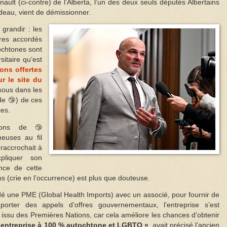
ault (ci-contre) de l’Alberta, l’un des deux seuls députés Albertains
udeau, vient de démissionner.
 grandir : les
res accordés
tochtones sont
sitaire qu’est
ons offertes
r le site du
sous dans les
de 🤥) de ces
tes.
tions de 🤥
euses au fil
e raccrochait à
pliquer son
ance de cette
s (crie en l’occurrence) est plus que douteuse.
dé une PME (Global Health Imports) avec un associé, pour fournir de
orter des appels d’offres gouvernementaux, l’entreprise s’est
issu des Premières Nations, car cela améliore les chances d’obtenir
e entreprise à 100 % autochtone et LGBTQ »
, avait précisé l’ancien