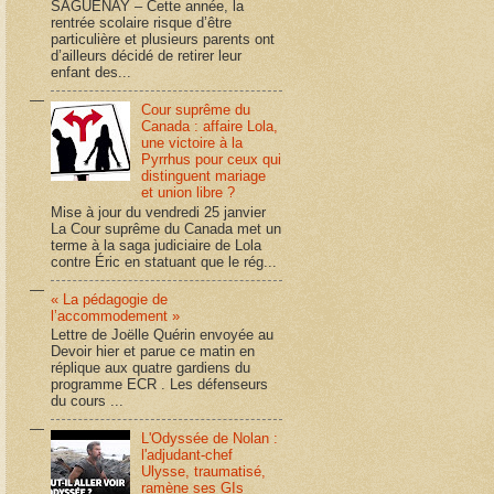
SAGUENAY – Cette année, la
rentrée scolaire risque d’être
particulière et plusieurs parents ont
d’ailleurs décidé de retirer leur
enfant des...
Cour suprême du
Canada : affaire Lola,
une victoire à la
Pyrrhus pour ceux qui
distinguent mariage
et union libre ?
Mise à jour du vendredi 25 janvier
La Cour suprême du Canada met un
terme à la saga judiciaire de Lola
contre Éric en statuant que le rég...
« La pédagogie de
l’accommodement »
Lettre de Joëlle Quérin envoyée au
Devoir hier et parue ce matin en
réplique aux quatre gardiens du
programme ECR . Les défenseurs
du cours ...
L'Odyssée de Nolan :
l'adjudant-chef
Ulysse, traumatisé,
ramène ses GIs