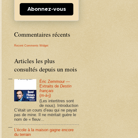
Abonnez-vous
Commentaires récents
Recent Comments Widget
Articles les plus
consultés depuis un mois
Éric Zemmour —
Extraits de
Destin
français
(m-à-j)
(Les intertitres sont
de nous). Introduction
C’était un cours d’eau qui ne payait
pas de mine. Il ne méritait guère le
nom de « fleuv...
L'école à la maison gagne encore
du terrain