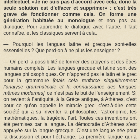
intellectuel. «Je ne suis pas d’accord avec cela, donc la
seule solution est d’effacer et supprimer» : c’est très
grave de fonctionner comme cela. On forme une
génération habituée au monologue
et non pas au
dialogue. Pour apprendre le dialogue avec l’autre, il faut
connaître, et les classiques servent à cela.
— Pourquoi les langues latine et grecque sont-elles
essentielles ? Que perd-on à ne plus les enseigner ?
— On perd la possibilité de former des citoyens et des êtres
humains complets. Les langues grecque et latine sont des
langues philosophiques. On n’apprend pas le latin et le grec
pour la grammaire
[mais cela renforce singulièrement
l'analyse grammaticale et la connaissance des langues
mêmes modernes]
, ce n’est pas le but de l’enseignement. Si
on revient à l’antiquité, à la Grèce antique, à Athènes, c’est
pour ce qu’on appelle le miracle grec, c’est-à-dire cette
société qui a su inventer la philosophie, l’astronomie, les
mathématiques, la tragédie, l’art. Toutes ces inventions ont
été permises par la langue. La démocratie d’Athènes s’est
appuyée sur la langue grecque. C’est une langue née pour
la discussion et pour l’échange. La première langue qui a