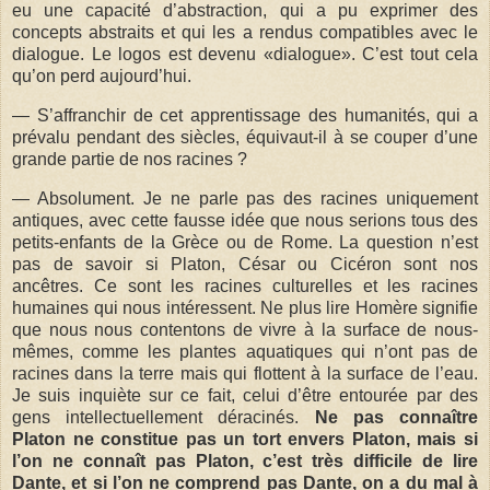
eu une capacité d’abstraction, qui a pu exprimer des
concepts abstraits et qui les a rendus compatibles avec le
dialogue. Le logos est devenu «dialogue». C’est tout cela
qu’on perd aujourd’hui.
— S’affranchir de cet apprentissage des humanités, qui a
prévalu pendant des siècles, équivaut-il à se couper d’une
grande partie de nos racines ?
— Absolument. Je ne parle pas des racines uniquement
antiques, avec cette fausse idée que nous serions tous des
petits-enfants de la Grèce ou de Rome. La question n’est
pas de savoir si Platon, César ou Cicéron sont nos
ancêtres. Ce sont les racines culturelles et les racines
humaines qui nous intéressent. Ne plus lire Homère signifie
que nous nous contentons de vivre à la surface de nous-
mêmes, comme les plantes aquatiques qui n’ont pas de
racines dans la terre mais qui flottent à la surface de l’eau.
Je suis inquiète sur ce fait, celui d’être entourée par des
gens intellectuellement déracinés.
Ne pas connaître
Platon ne constitue pas un tort envers Platon, mais si
l’on ne connaît pas Platon, c’est très difficile de lire
Dante, et si l’on ne comprend pas Dante, on a du mal à