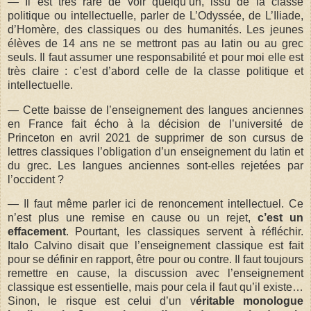
— Il est très rare de voir quelqu’un, issu de la classe
politique ou intellectuelle, parler de L’Odyssée, de L’Iliade,
d’Homère, des classiques ou des humanités. Les jeunes
élèves de 14 ans ne se mettront pas au latin ou au grec
seuls. Il faut assumer une responsabilité et pour moi elle est
très claire : c’est d’abord celle de la classe politique et
intellectuelle.
— Cette baisse de l’enseignement des langues anciennes
en France fait écho à la décision de l’université de
Princeton en avril 2021 de supprimer de son cursus de
lettres classiques l’obligation d’un enseignement du latin et
du grec. Les langues anciennes sont-elles rejetées par
l’occident ?
— Il faut même parler ici de renoncement intellectuel. Ce
n’est plus une remise en cause ou un rejet,
c’est un
effacement
. Pourtant, les classiques servent à réfléchir.
Italo Calvino disait que l’enseignement classique est fait
pour se définir en rapport, être pour ou contre. Il faut toujours
remettre en cause, la discussion avec l’enseignement
classique est essentielle, mais pour cela il faut qu’il existe…
Sinon, le risque est celui d’un v
éritable monologue