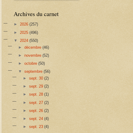
Archives du carnet
►
2026
(257)
►
2025
(496)
▼
2024
(550)
►
décembre
(46)
►
novembre
(52)
►
octobre
(50)
▼
septembre
(56)
►
sept. 30
(2)
►
sept. 29
(2)
►
sept. 28
(1)
►
sept. 27
(2)
►
sept. 26
(2)
►
sept. 24
(4)
►
sept. 23
(4)