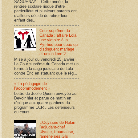
SAGUENAY – Cette année, la
rentrée scolaire risque d’être
particulière et plusieurs parents ont
d’ailleurs décidé de retirer leur
enfant des...
Cour suprême du
Canada : affaire Lola,
une victoire à la
Pyrrhus pour ceux qui
distinguent mariage
et union libre ?
Mise à jour du vendredi 25 janvier
La Cour suprême du Canada met un
terme à la saga judiciaire de Lola
contre Éric en statuant que le rég...
« La pédagogie de
l’accommodement »
Lettre de Joëlle Quérin envoyée au
Devoir hier et parue ce matin en
réplique aux quatre gardiens du
programme ECR . Les défenseurs
du cours ...
L'Odyssée de Nolan :
l'adjudant-chef
Ulysse, traumatisé,
ramène ses GIs