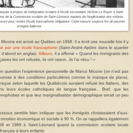
rançais à propos de l'intégration scolaire à l’école secondaire Jérôme-Le Royer à Saint-
ts de la Commission scolaire de Saint-Léonard, inquiets de l’anglicisation des enfants
mesure pour rendre l’école francophone obligatoire. Cette mesure souleva l'ire de parents
d'origine italienne.
 Micone est arrivé au Québec en 1958. Il a écrit une nouvelle fois il y
usé par une école francophone
(Saint-André-Apôtre dans le quartier
er d’abord en anglais.
Ailleurs
, il a affirmé « Quand les immigrants des
ises les ont refusés, ils ont raison. Je l'ai vécu ! »
e en question l'expérience personnelle de Marco Micone (on n'est pas
soumise à des conditions particulières comme le manque de place),
e reçue selon laquelle les Québécois auraient refusé les Italiens, des
s leurs écoles catholiques de langue française... Bref, que les
nophobes et que leur marginalisation démographique serait un peu
ssous semble bien indiquer que les immigrés choisissaient d'eux-
omotion économique et sociale à 90 %. On se rappellera également
968 et 1969 à Saint-Léonard quand la commission scolaire locale
rançais à leurs enfants.