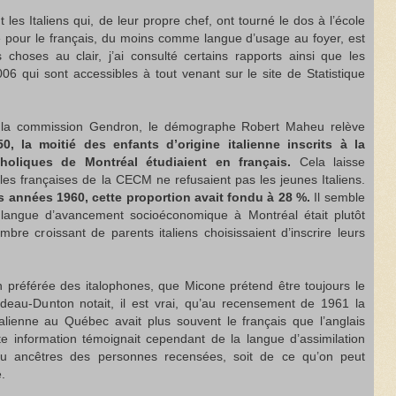
 les Italiens qui, de leur propre chef, ont tourné le dos à l’école
e pour le français, du moins comme langue d’usage au foyer, est
 choses au clair, j’ai consulté certains rapports ainsi que les
6 qui sont accessibles à tout venant sur le site de Statistique
 la commission Gendron, le démographe Robert Maheu relève
 la moitié des enfants d’origine italienne inscrits à la
oliques de Montréal étudiaient en français.
Cela laisse
les françaises de la CECM ne refusaient pas les jeunes Italiens.
 années 1960, cette proportion avait fondu à 28 %.
Il semble
 langue d’avancement socioéconomique à Montréal était plutôt
mbre croissant de parents italiens choisissaient d’inscrire leurs
n préférée des italophones, que Micone prétend être toujours le
deau-Dunton notait, il est vrai, qu’au recensement de 1961 la
talienne au Québec avait plus souvent le français que l’anglais
 information témoignait cependant de la langue d’assimilation
ou ancêtres des personnes recensées, soit de ce qu’on peut
.