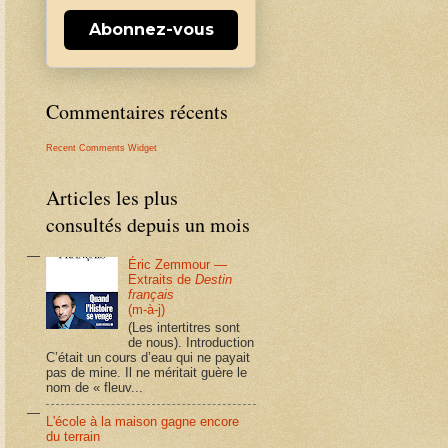
Abonnez-vous
Commentaires récents
Recent Comments Widget
Articles les plus
consultés depuis un mois
Éric Zemmour —
Extraits de
Destin
français
(m-à-j)
(Les intertitres sont
de nous). Introduction
C’était un cours d’eau qui ne payait
pas de mine. Il ne méritait guère le
nom de « fleuv...
L'école à la maison gagne encore
du terrain