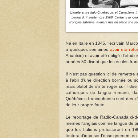
Bataille entre Italo-Québécois et Canadiens f
Léonard, 4 septembre 1969. Certains dirigean
d’origine italienne, avaient mis en place une 
Né en Italie en 1945, l'écrivain Marco
a quelques semaines
avoir été ref
Ahuntsic) et avoir été obligé d'étudi
années 50 disent que les écoles frança
Il n'est pas question ici de remettr
à l'abri d'une direction bornée ou 
mais plutôt de s'interroger sur l'idé
catholiques de langue romane, dan
Québécois francophones sont des xé
de leur propre faute.
Le reportage de Radio-Canada ci-de
mêmes l'anglais comme langue de pr
que les Italiens protesteront en 1
tentera d'imposer l'enseignement en f