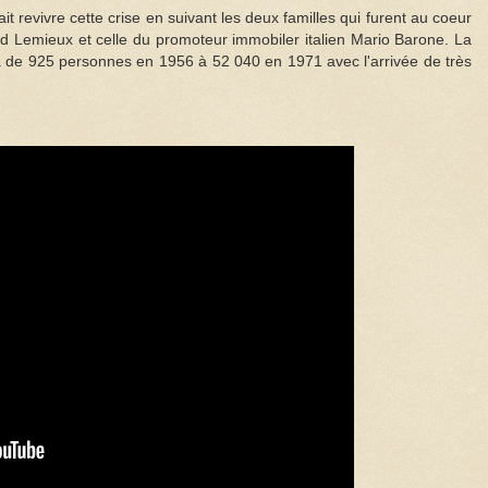
t revivre cette crise en suivant les deux familles qui furent au coeur
mond Lemieux et celle du promoteur immobiler italien Mario Barone. La
 de 925 personnes en 1956 à 52 040 en 1971 avec l'arrivée de très