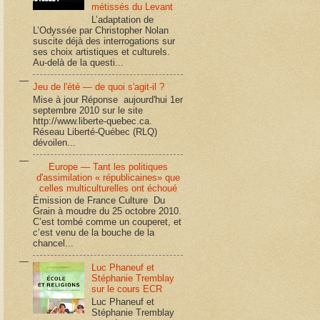
métissés du Levant
L’adaptation de
L’Odyssée par Christopher Nolan
suscite déjà des interrogations sur
ses choix artistiques et culturels.
Au-delà de la questi...
Jeu de l'été — de quoi s'agit-il ?
Mise à jour Réponse aujourd'hui 1er
septembre 2010 sur le site
http://www.liberte-quebec.ca.
Réseau Liberté-Québec (RLQ)
dévoilen...
Europe — Tant les politiques
d'assimilation « républicaines» que
celles multiculturelles ont échoué
Émission de France Culture Du
Grain à moudre du 25 octobre 2010.
C’est tombé comme un couperet, et
c’est venu de la bouche de la
chancel...
Luc Phaneuf et
Stéphanie Tremblay
sur le cours ECR
Luc Phaneuf et
Stéphanie Tremblay