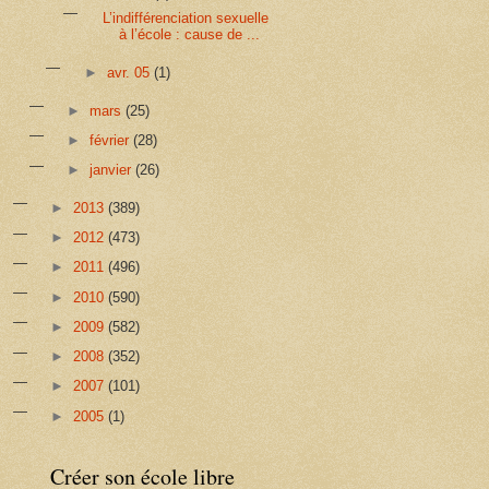
L’indifférenciation sexuelle
à l’école : cause de ...
►
avr. 05
(1)
►
mars
(25)
►
février
(28)
►
janvier
(26)
►
2013
(389)
►
2012
(473)
►
2011
(496)
►
2010
(590)
►
2009
(582)
►
2008
(352)
►
2007
(101)
►
2005
(1)
Créer son école libre