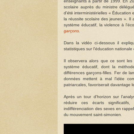
enseignants à partir de 1999. En 20
scolaire auprès du ministre délégu
d'été interministérielles « Éducation 
la réussite scolaire des jeunes ». I
système éducatif, la violence à l'éco
garçons
.
Dans la vidéo ci-dessous il expli
statistiques sur l'éducation nationale
Il observera alors que ce sont les 
système éducatif, dont la méthode
différences garçons-filles. Fer de lan
données mettent à mal l'idée co
patriarcales, favoriserait davantage 
Après un tour d'horizon sur l'anal
réduire ces écarts significatifs
indifférenciation des sexes en rappel
du mouvement saint-simonien.