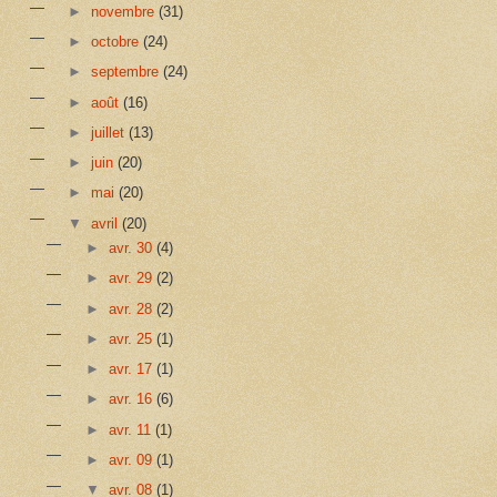
►
novembre
(31)
►
octobre
(24)
►
septembre
(24)
►
août
(16)
►
juillet
(13)
►
juin
(20)
►
mai
(20)
▼
avril
(20)
►
avr. 30
(4)
►
avr. 29
(2)
►
avr. 28
(2)
►
avr. 25
(1)
►
avr. 17
(1)
►
avr. 16
(6)
►
avr. 11
(1)
►
avr. 09
(1)
▼
avr. 08
(1)