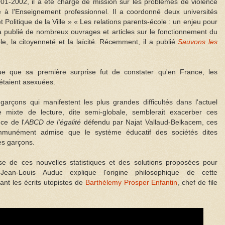
01-2002, il a été chargé de mission sur les problèmes de violence
é à l'Enseignement professionnel. Il a coordonné deux universités
et Politique de la Ville » « Les relations parents-école : un enjeu pour
l a publié de nombreux ouvrages et articles sur le fonctionnement du
le, la citoyenneté et la laïcité. Récemment, il a publié
Sauvons les
que que sa première surprise fut de constater qu'en France, les
 étaient asexuées.
garçons qui manifestent les plus grandes difficultés dans l'actuel
 mixte de lecture, dite semi-globale, semblerait exacerber ces
ce de l'
ABCD de l'égalité
défendu par Najat Vallaud-Belkacem, ces
mmunément admise que le système éducatif des sociétés dites
les garçons.
yse de ces nouvelles statistiques et des solutions proposées pour
, Jean-Louis Auduc explique l'origine philosophique de cette
ant les écrits utopistes de
Barthélemy Prosper Enfantin
, chef de file