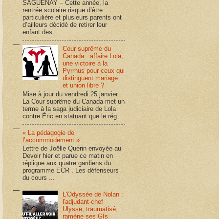
SAGUENAY – Cette année, la
rentrée scolaire risque d’être
particulière et plusieurs parents ont
d’ailleurs décidé de retirer leur
enfant des...
Cour suprême du
Canada : affaire Lola,
une victoire à la
Pyrrhus pour ceux qui
distinguent mariage
et union libre ?
Mise à jour du vendredi 25 janvier
La Cour suprême du Canada met un
terme à la saga judiciaire de Lola
contre Éric en statuant que le rég...
« La pédagogie de
l’accommodement »
Lettre de Joëlle Quérin envoyée au
Devoir hier et parue ce matin en
réplique aux quatre gardiens du
programme ECR . Les défenseurs
du cours ...
L'Odyssée de Nolan :
l'adjudant-chef
Ulysse, traumatisé,
ramène ses GIs