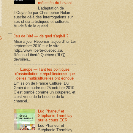
métissés du Levant
L’adaptation de
L’Odyssée par Christopher Nolan
suscite déjà des interrogations sur
ses choix artistiques et culturels.
Au-delà de la questi...
Jeu de l'été — de quoi s'agit-il ?
s
Mise à jour Réponse aujourd'hui 1er
septembre 2010 sur le site
http://www.liberte-quebec.ca.
Réseau Liberté-Québec (RLQ)
dévoilen...
Europe — Tant les politiques
d'assimilation « républicaines» que
celles multiculturelles ont échoué
Émission de France Culture Du
Grain à moudre du 25 octobre 2010.
C’est tombé comme un couperet, et
c’est venu de la bouche de la
chancel...
Luc Phaneuf et
Stéphanie Tremblay
sur le cours ECR
Luc Phaneuf et
Stéphanie Tremblay