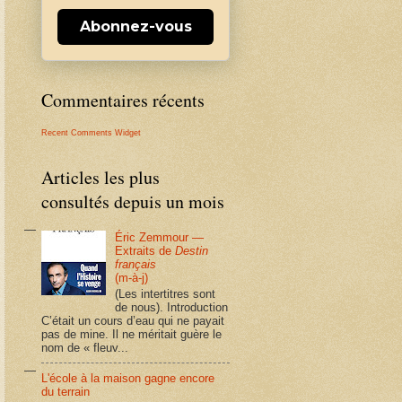
Abonnez-vous
Commentaires récents
Recent Comments Widget
Articles les plus
consultés depuis un mois
Éric Zemmour —
Extraits de
Destin
français
(m-à-j)
(Les intertitres sont
de nous). Introduction
C’était un cours d’eau qui ne payait
pas de mine. Il ne méritait guère le
nom de « fleuv...
L'école à la maison gagne encore
du terrain