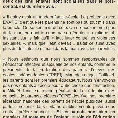
deux des cinq enfants sont scolarisés dans le hors-
contrat, est du même avis :
« Il doit y avoir un tandem famille-école. Le problème avec
EVARS, c’est que les parents ne sont pas du tout mis dans
la boucle. On se sent mis de côté. On ne nous informe pas
de la manière dont le cours va se dérouler », explique-t-il,
insistant sur le fait qu’il « faut lutter contre les violences
sexuelles », mais que l’état devrait « traiter ce sujet avec
plus de délicatesse et main dans la main avec les parents ».
« Nous estimons que nous sommes responsables de
l’éducation affective et sexuelle de nos enfants, confirme la
présidente de la Fédération des parents d’élèves des
écoles indépendantes (FPEEI), Mariedes-neiges Guillotel,
les parents sont les premiers éducateurs. Nous n’envoyons
pas nos enfants à l’école pour autre chose que l’instruction.
» Mikaël Tane, secrétaire général de la Fédération des
conseils de parents d’élèves (FCPE) des Yvelines, première
fédération nationale des parents de l’école publique, aussi
parfois présente dans certains établissements privés sous
contrat, préfère nuancer :
«Si les parents sont bien les
premiers éducateurs de l’enfant, le rôle de l’éducation