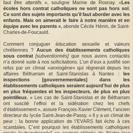
faut être attentifs », souligne Marine de Rosnay. «
Les
écoles hors contrat catholiques ne sont pas hors sol.
Ce sont des sujets importants qu’il faut aborder avec les
enfants. Mais on aimerait le faire à notre manière et en
équipe avec les parents »,
abonde Cécile Hénin, de Saint-
Charles-de-Foucauld.
Comment conjuguer éducation sexuelle et valeurs
chrétiennes ?
Aucun des établissements catholiques
sous contrat
[subventionnés]
que nous avons contactés
n’a donné suite à nos sollicitations. L’un d’eux a justifié son
refus par un climat «anxiogène» qui régnerait depuis les
affaires Bétharram et Saint-Stanislas à Nantes :
les
inspections [gouvernementales] dans les
établissements catholiques seraient aujourd’hui de plus
en plus fréquentes et les inspecteurs, de plus en plus
pointilleux.
« Les cas de Saint-Stanislas et de Bétharram
ont suscité l’effroi et la sidération chez les chefs
d’établissement », assure François-Xavier Clément, l’ancien
directeur du lycée Saint-Jean-de-Passy. « Il y a un climat de
peur : la bonne application de l’EVARS fait écho à ces
scandales. C’est pourquoi les établissements catholiques