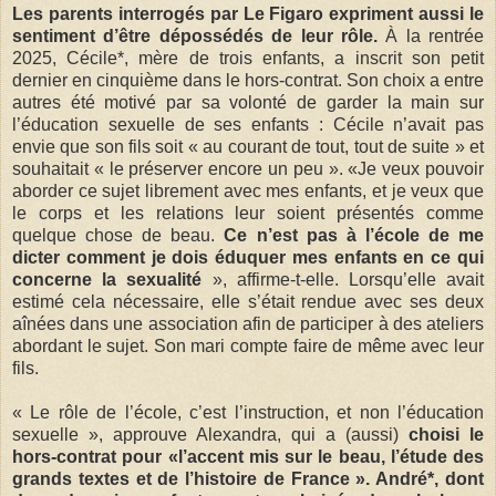
Les parents interrogés par Le Figaro expriment aussi le
sentiment d’être dépossédés de leur rôle.
À la rentrée
2025, Cécile*, mère de trois enfants, a inscrit son petit
dernier en cinquième dans le hors-contrat. Son choix a entre
autres été motivé par sa volonté de garder la main sur
l’éducation sexuelle de ses enfants : Cécile n’avait pas
envie que son fils soit « au courant de tout, tout de suite » et
souhaitait « le préserver encore un peu ». «Je veux pouvoir
aborder ce sujet librement avec mes enfants, et je veux que
le corps et les relations leur soient présentés comme
quelque chose de beau.
Ce n’est pas à l’école de me
dicter comment je dois éduquer mes enfants en ce qui
concerne la sexualité
», affirme-t-elle. Lorsqu’elle avait
estimé cela nécessaire, elle s’était rendue avec ses deux
aînées dans une association afin de participer à des ateliers
abordant le sujet. Son mari compte faire de même avec leur
fils.
« Le rôle de l’école, c’est l’instruction, et non l’éducation
sexuelle », approuve Alexandra, qui a (aussi)
choisi le
hors-contrat pour «l’accent mis sur le beau, l’étude des
grands textes et de l’histoire de France ». André*, dont