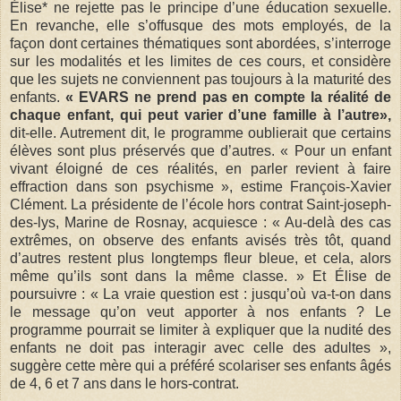
Élise* ne rejette pas le principe d’une éducation sexuelle.
En revanche, elle s’offusque des mots employés, de la
façon dont certaines thématiques sont abordées, s’interroge
sur les modalités et les limites de ces cours, et considère
que les sujets ne conviennent pas toujours à la maturité des
enfants.
« EVARS ne prend pas en compte la réalité de
chaque enfant, qui peut varier d’une famille à l’autre»,
dit-elle. Autrement dit, le programme oublierait que certains
élèves sont plus préservés que d’autres. « Pour un enfant
vivant éloigné de ces réalités, en parler revient à faire
effraction dans son psychisme », estime François-Xavier
Clément. La présidente de l’école hors contrat Saint-joseph-
des-lys, Marine de Rosnay, acquiesce : « Au-delà des cas
extrêmes, on observe des enfants avisés très tôt, quand
d’autres restent plus longtemps fleur bleue, et cela, alors
même qu’ils sont dans la même classe. » Et Élise de
poursuivre : « La vraie question est : jusqu’où va-t-on dans
le message qu’on veut apporter à nos enfants ? Le
programme pourrait se limiter à expliquer que la nudité des
enfants ne doit pas interagir avec celle des adultes »,
suggère cette mère qui a préféré scolariser ses enfants âgés
de 4, 6 et 7 ans dans le hors-contrat.