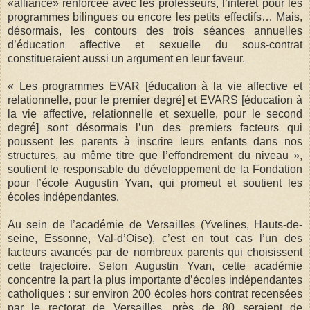
«alliance» renforcée avec les professeurs, l’intérêt pour les
programmes bilingues ou encore les petits effectifs… Mais,
désormais, les contours des trois séances annuelles
d’éducation affective et sexuelle du sous-contrat
constitueraient aussi un argument en leur faveur.
« Les programmes EVAR [éducation à la vie affective et
relationnelle, pour le premier degré] et EVARS [éducation à
la vie affective, relationnelle et sexuelle, pour le second
degré] sont désormais l’un des premiers facteurs qui
poussent les parents à inscrire leurs enfants dans nos
structures, au même titre que l’effondrement du niveau »,
soutient le responsable du développement de la Fondation
pour l’école Augustin Yvan, qui promeut et soutient les
écoles indépendantes.
Au sein de l’académie de Versailles (Yvelines, Hauts-de-
seine, Essonne, Val-d’Oise), c’est en tout cas l’un des
facteurs avancés par de nombreux parents qui choisissent
cette trajectoire. Selon Augustin Yvan, cette académie
concentre la part la plus importante d’écoles indépendantes
catholiques : sur environ 200 écoles hors contrat recensées
par le rectorat de Versailles, près de 80 seraient de