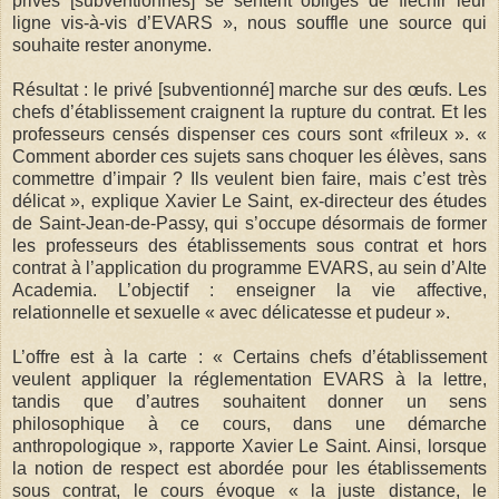
privés [subventionnés] se sentent obligés de fléchir leur
ligne vis-à-vis d’EVARS », nous souffle une source qui
souhaite rester anonyme.
Résultat : le privé [subventionné] marche sur des œufs. Les
chefs d’établissement craignent la rupture du contrat. Et les
professeurs censés dispenser ces cours sont «frileux ». «
Comment aborder ces sujets sans choquer les élèves, sans
commettre d’impair ? Ils veulent bien faire, mais c’est très
délicat », explique Xavier Le Saint, ex-directeur des études
de Saint-Jean-de-Passy, qui s’occupe désormais de former
les professeurs des établissements sous contrat et hors
contrat à l’application du programme EVARS, au sein d’Alte
Academia. L’objectif : enseigner la vie affective,
relationnelle et sexuelle « avec délicatesse et pudeur ».
L’offre est à la carte : « Certains chefs d’établissement
veulent appliquer la réglementation EVARS à la lettre,
tandis que d’autres souhaitent donner un sens
philosophique à ce cours, dans une démarche
anthropologique », rapporte Xavier Le Saint. Ainsi, lorsque
la notion de respect est abordée pour les établissements
sous contrat, le cours évoque « la juste distance, le