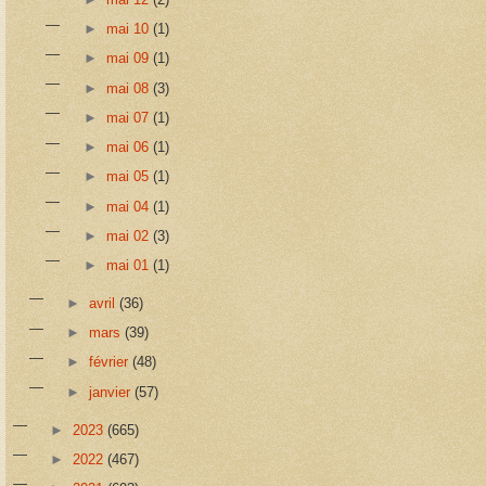
►
mai 10
(1)
►
mai 09
(1)
►
mai 08
(3)
►
mai 07
(1)
►
mai 06
(1)
►
mai 05
(1)
►
mai 04
(1)
►
mai 02
(3)
►
mai 01
(1)
►
avril
(36)
►
mars
(39)
►
février
(48)
►
janvier
(57)
►
2023
(665)
►
2022
(467)