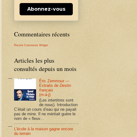
Abonnez-vous
Commentaires récents
Recent Comments Widget
Articles les plus
consultés depuis un mois
Éric Zemmour —
Extraits de
Destin
français
(m-à-j)
(Les intertitres sont
de nous). Introduction
C’était un cours d’eau qui ne payait
pas de mine. Il ne méritait guère le
nom de « fleuv...
L'école à la maison gagne encore
du terrain