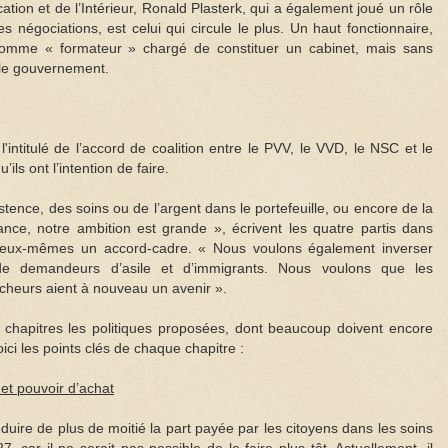
ation et de l’Intérieur, Ronald Plasterk, qui a également joué un rôle
s négociations, est celui qui circule le plus. Un haut fonctionnaire,
omme « formateur » chargé de constituer un cabinet, mais sans
r le gouvernement.
 l'intitulé de l’accord de coalition entre le PVV, le VVD, le NSC et le
u’ils ont l’intention de faire.
xistence, des soins ou de l’argent dans le portefeuille, ou encore de la
sance, notre ambition est grande », écrivent les quatre partis dans
ent eux-mêmes un accord-cadre. « Nous voulons également inverser
 de demandeurs d’asile et d’immigrants. Nous voulons que les
êcheurs aient à nouveau un avenir ».
ix chapitres les politiques proposées, dont beaucoup doivent encore
oici les points clés de chaque chapitre :
et pouvoir d’achat
duire de plus de moitié la part payée par les citoyens dans les soins