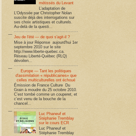
métissés du Levant
L’adaptation de
L’Odyssée par Christopher Nolan
suscite déjà des interrogations sur
ses choix artistiques et culturels.
Au-delà de la questi...
Jeu de l'été — de quoi s'agit-il ?
Mise à jour Réponse aujourd'hui 1er
septembre 2010 sur le site
http://www.liberte-quebec.ca.
Réseau Liberté-Québec (RLQ)
dévoilen...
Europe — Tant les politiques
d'assimilation « républicaines» que
celles multiculturelles ont échoué
Émission de France Culture Du
Grain à moudre du 25 octobre 2010.
C’est tombé comme un couperet, et
c’est venu de la bouche de la
chancel...
Luc Phaneuf et
Stéphanie Tremblay
sur le cours ECR
Luc Phaneuf et
Stéphanie Tremblay