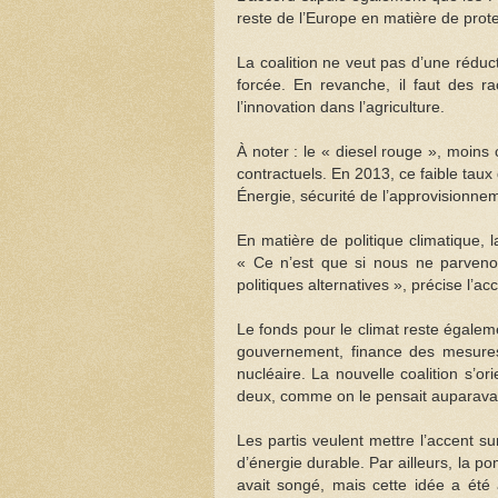
reste de l’Europe en matière de prote
La coalition ne veut pas d’une réduct
forcée. En revanche, il faut des r
l’innovation dans l’agriculture.
À noter : le « diesel rouge », moins ch
contractuels. En 2013, ce faible taux 
Énergie, sécurité de l’approvisionnem
En matière de politique climatique, la
« Ce n’est que si nous ne parveno
politiques alternatives », précise l’ac
Le fonds pour le climat reste égaleme
gouvernement, finance des mesures 
nucléaire. La nouvelle coalition s’o
deux, comme on le pensait auparava
Les partis veulent mettre l’accent 
d’énergie durable. Par ailleurs, la p
avait songé, mais cette idée a été