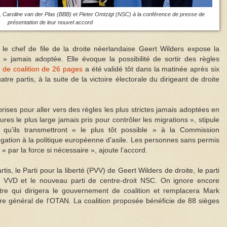
, Caroline van der Plas (BBB) et Pieter Omtzigt (NSC) à la conférence de presse de
présentation de leur nouvel accord
le chef de file de la droite néerlandaise Geert Wilders expose la
te » jamais adoptée. Elle évoque la possibilité de sortir des règles
 de coalition de 26 pages
a été validé tôt dans la matinée après six
atre partis, à la suite de la victoire électorale du dirigeant de droite
rises pour aller vers des règles les plus strictes jamais adoptées en
res le plus large jamais pris pour contrôler les migrations », stipule
t qu’ils transmettront « le plus tôt possible » à la Commission
tion à la politique européenne d’asile. Les personnes sans permis
« par la force si nécessaire », ajoute l’accord.
tis, le Parti pour la liberté (PVV) de Geert Wilders de droite, le parti
ral VVD et le nouveau parti de centre-droit NSC. On ignore encore
stre qui dirigera le gouvernement de coalition et remplacera Mark
ire général de l’OTAN. La coalition proposée bénéficie de 88 sièges