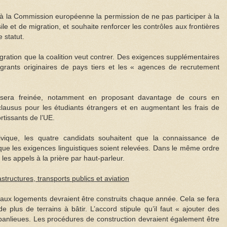
 à la Commission européenne la permission de ne pas participer à la
le et de migration, et souhaite renforcer les contrôles aux frontières
 statut.
igration que la coalition veut contrer. Des exigences supplémentaires
igrants originaires de pays tiers et les « agences de recrutement
s sera freinée, notamment en proposant davantage de cours en
lausus pour les étudiants étrangers et en augmentant les frais de
rtissants de l’UE.
civique, les quatre candidats souhaitent que la connaissance de
 que les exigences linguistiques soient relevées. Dans le même ordre
les appels à la prière par haut-parleur.
tructures, transports publics et aviation
eaux logements devraient être construits chaque année. Cela se fera
e plus de terrains à bâtir. L’accord stipule qu’il faut « ajouter des
s banlieues. Les procédures de construction devraient également être