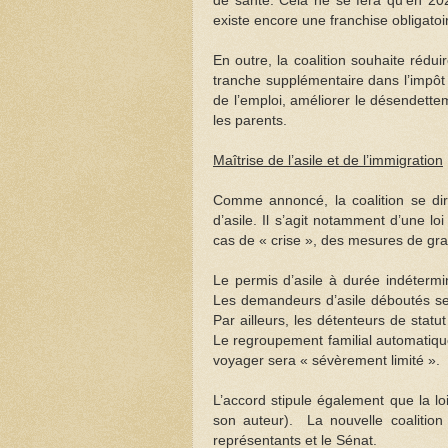
de santé. Cela ne se fera qu’en 2027,
existe encore une franchise obligatoi
En outre, la coalition souhaite rédu
tranche supplémentaire dans l’impôt s
de l’emploi, améliorer le désendette
les parents.
Maîtrise de l’asile et de l’immigration
Comme annoncé, la coalition se diri
d’asile. Il s’agit notamment d’une lo
cas de « crise », des mesures de gra
Le permis d’asile à durée indétermi
Les demandeurs d’asile déboutés ser
Par ailleurs, les détenteurs de statu
Le regroupement familial automatiq
voyager sera « sévèrement limité ».
L’accord stipule également que la lo
son auteur). La nouvelle coalition
représentants et le Sénat.