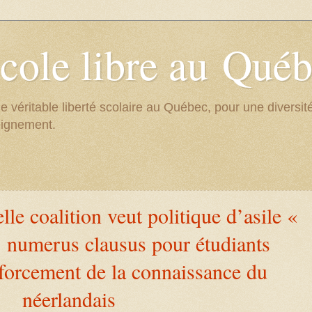
cole libre au Qué
e véritable liberté scolaire au Québec, pour une divers
eignement.
lle coalition veut politique d’asile «
», numerus clausus pour étudiants
nforcement de la connaissance du
néerlandais