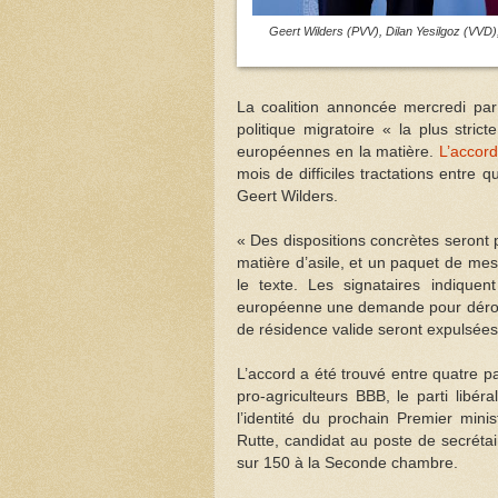
Geert Wilders (PVV), Dilan Yesilgoz (VVD)
La coalition annoncée mercredi par 
politique migratoire « la plus stric
européennes en la matière.
L’accord
mois de difficiles tractations entre qu
Geert Wilders.
« Des dispositions concrètes seront p
matière d’asile, et un paquet de mesu
le texte. Les signataires indiquen
européenne une demande pour déroga
de résidence valide seront expulsées 
L’accord a été trouvé entre quatre par
pro-agriculteurs BBB, le parti libé
l’identité du prochain Premier mini
Rutte, candidat au poste de secréta
sur 150 à la Seconde chambre.