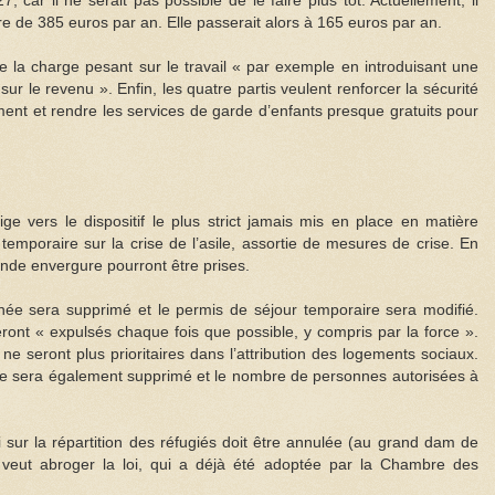
 car il ne serait pas possible de le faire plus tôt. Actuellement, il
re de 385 euros par an. Elle passerait alors à 165 euros par an.
ire la charge pesant sur le travail « par exemple en introduisant une
ur le revenu ». Enfin, les quatre partis veulent renforcer la sécurité
ment et rendre les services de garde d’enfants presque gratuits pour
ge vers le dispositif le plus strict jamais mis en place en matière
i temporaire sur la crise de l’asile, assortie de mesures de crise. En
nde envergure pourront être prises.
née sera supprimé et le permis de séjour temporaire sera modifié.
ont « expulsés chaque fois que possible, y compris par la force ».
t ne seront plus prioritaires dans l’attribution des logements sociaux.
ue sera également supprimé et le nombre de personnes autorisées à
i sur la répartition des réfugiés doit être annulée (au grand dam de
 veut abroger la loi, qui a déjà été adoptée par la Chambre des