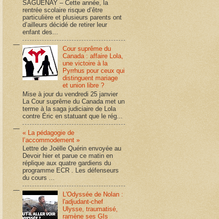
SAGUENAY – Cette année, la
rentrée scolaire risque d’être
particulière et plusieurs parents ont
d’ailleurs décidé de retirer leur
enfant des...
Cour suprême du
Canada : affaire Lola,
une victoire à la
Pyrrhus pour ceux qui
distinguent mariage
et union libre ?
Mise à jour du vendredi 25 janvier
La Cour suprême du Canada met un
terme à la saga judiciaire de Lola
contre Éric en statuant que le rég...
« La pédagogie de
l’accommodement »
Lettre de Joëlle Quérin envoyée au
Devoir hier et parue ce matin en
réplique aux quatre gardiens du
programme ECR . Les défenseurs
du cours ...
L'Odyssée de Nolan :
l'adjudant-chef
Ulysse, traumatisé,
ramène ses GIs