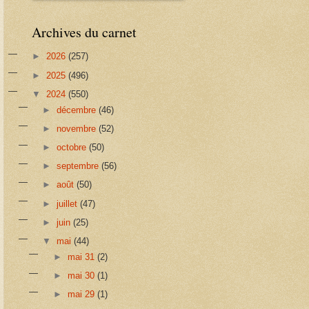
Archives du carnet
►
2026
(257)
►
2025
(496)
▼
2024
(550)
►
décembre
(46)
►
novembre
(52)
►
octobre
(50)
►
septembre
(56)
►
août
(50)
►
juillet
(47)
►
juin
(25)
▼
mai
(44)
►
mai 31
(2)
►
mai 30
(1)
►
mai 29
(1)