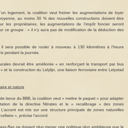
d’un logement, la coalition veut freiner les augmentations de loyer
moyenne, au moins 30 % des nouvelles constructions doivent être
ur les propriétaires, les augmentations de l’impôt foncier seront
ur ce groupe : « il n’y aura pas de modification de la déduction des
, il sera possible de rouler à nouveau à 130 kilomètres à l’heure
ris pendant la journée.
rurales devrait être améliorée « en renforçant le transport par bus
» et la construction du Lelylijn, une liaison ferroviaire entre Lelystad
aire et nature
 de lance du BBB, la coalition veut « mettre le paquet » pour adapter
tation de la directive Nitrates et le « recalibrage » des zones
 L’accent est mis sur une structure principale de zones naturelles
ellaire », précise l’accord.
Pays-Bas ne doivent plus mener une politique plus ambitieuse que le