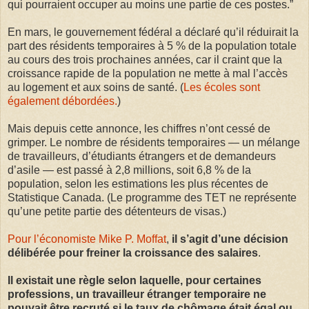
qui pourraient occuper au moins une partie de ces postes.”
En mars, le gouvernement fédéral a déclaré qu’il réduirait la
part des résidents temporaires à 5 % de la population totale
au cours des trois prochaines années, car il craint que la
croissance rapide de la population ne mette à mal l’accès
au logement et aux soins de santé. (
Les écoles sont
également débordées.
)
Mais depuis cette annonce, les chiffres n’ont cessé de
grimper. Le nombre de résidents temporaires — un mélange
de travailleurs, d’étudiants étrangers et de demandeurs
d’asile — est passé à 2,8 millions, soit 6,8 % de la
population, selon les estimations les plus récentes de
Statistique Canada. (Le programme des TET ne représente
qu’une petite partie des détenteurs de visas.)
Pour l’économiste Mike P. Moffat
,
il s’agit d’une décision
délibérée pour freiner la croissance des salaires
.
Il existait une règle selon laquelle, pour certaines
professions, un travailleur étranger temporaire ne
pouvait être recruté si le taux de chômage était égal ou