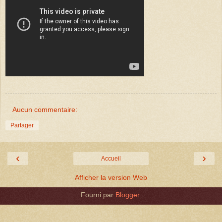
Aucun commentaire:
Partager
‹
›
Accueil
Afficher la version Web
Fourni par
Blogger
.