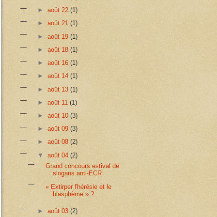
►
août 22
(1)
►
août 21
(1)
►
août 19
(1)
►
août 18
(1)
►
août 16
(1)
►
août 14
(1)
►
août 13
(1)
►
août 11
(1)
►
août 10
(3)
►
août 09
(3)
►
août 08
(2)
▼
août 04
(2)
Grand concours estival de
slogans anti-ECR
« Extirper l'hérésie et le
blasphème » ?
►
août 03
(2)