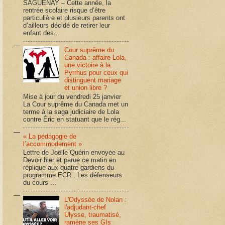
SAGUENAY – Cette année, la
rentrée scolaire risque d’être
particulière et plusieurs parents ont
d’ailleurs décidé de retirer leur
enfant des...
Cour suprême du
Canada : affaire Lola,
une victoire à la
Pyrrhus pour ceux qui
distinguent mariage
et union libre ?
Mise à jour du vendredi 25 janvier
La Cour suprême du Canada met un
terme à la saga judiciaire de Lola
contre Éric en statuant que le rég...
« La pédagogie de
l’accommodement »
Lettre de Joëlle Quérin envoyée au
Devoir hier et parue ce matin en
réplique aux quatre gardiens du
programme ECR . Les défenseurs
du cours ...
L'Odyssée de Nolan :
l'adjudant-chef
Ulysse, traumatisé,
ramène ses GIs