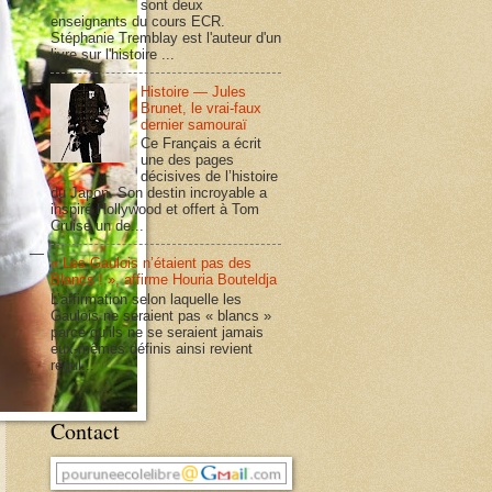
sont deux
enseignants du cours ECR.
Stéphanie Tremblay est l'auteur d'un
livre sur l'histoire ...
Histoire — Jules
Brunet, le vrai-faux
dernier samouraï
Ce Français a écrit
une des pages
décisives de l’histoire
du Japon. Son destin incroyable a
inspiré Hollywood et offert à Tom
Cruise un de...
« Les Gaulois n’étaient pas des
Blancs ! », affirme Houria Bouteldja
L’affirmation selon laquelle les
Gaulois ne seraient pas « blancs »
parce qu’ils ne se seraient jamais
eux-mêmes définis ainsi revient
régul...
Contact