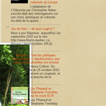
métissés du Levant
L’adaptation de
L’Odyssée par Christopher Nolan
suscite déjà des interrogations sur
ses choix artistiques et culturels.
Au-delà de la questi...
Jeu de l'été — de quoi s'agit-il ?
Mise à jour Réponse aujourd'hui 1er
septembre 2010 sur le site
http://www.liberte-quebec.ca.
Réseau Liberté-Québec (RLQ)
dévoilen...
Europe — Tant les politiques
d'assimilation « républicaines» que
celles multiculturelles ont échoué
Émission de France Culture Du
Grain à moudre du 25 octobre 2010.
C’est tombé comme un couperet, et
c’est venu de la bouche de la
chancel...
Luc Phaneuf et
Stéphanie Tremblay
sur le cours ECR
Luc Phaneuf et
Stéphanie Tremblay