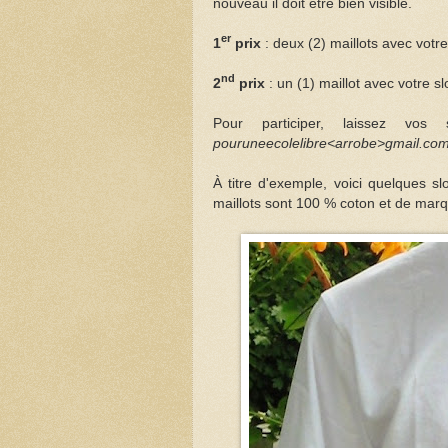
nouveau il doit être bien visible.
er
1
prix
: deux (2) maillots avec votr
nd
2
prix
: un (1) maillot avec votre 
Pour participer, laissez vos
pouruneecolelibre<arrobe>gmail.co
À titre d'exemple, voici quelques s
maillots sont 100 % coton et de mar