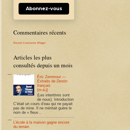
Abonnez-vous
Commentaires récents
Recent Comments Widget
Articles les plus
consultés depuis un mois
Éric Zemmour —
Extraits de
Destin
français
(m-à-j)
(Les intertitres sont
de nous). Introduction
C’était un cours d’eau qui ne payait
pas de mine. Il ne méritait guère le
nom de « fleuv...
L'école à la maison gagne encore
du terrain