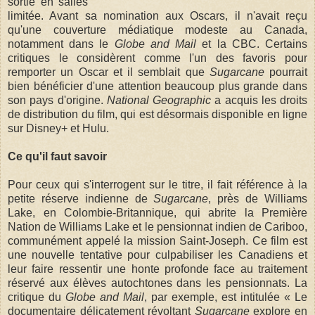
sortie en salles
limitée. Avant sa nomination aux Oscars, il n'avait reçu
qu'une couverture médiatique modeste au Canada,
notamment dans le
Globe and Mail
et la CBC. Certains
critiques le considèrent comme l'un des favoris pour
remporter un Oscar et il semblait que
Sugarcane
pourrait
bien bénéficier d'une attention beaucoup plus grande dans
son pays d'origine.
National Geographic
a acquis les droits
de distribution du film, qui est désormais disponible en ligne
sur Disney+ et Hulu.
Ce qu'il faut savoir
Pour ceux qui s'interrogent sur le titre, il fait référence à la
petite réserve indienne de
Sugarcane
, près de Williams
Lake, en Colombie-Britannique, qui abrite la Première
Nation de Williams Lake et le pensionnat indien de Cariboo,
communément appelé la mission Saint-Joseph. Ce film est
une nouvelle tentative pour culpabiliser les Canadiens et
leur faire ressentir une honte profonde face au traitement
réservé aux élèves autochtones dans les pensionnats. La
critique du
Globe and Mail
, par exemple, est intitulée « Le
documentaire délicatement révoltant
Sugarcane
explore en