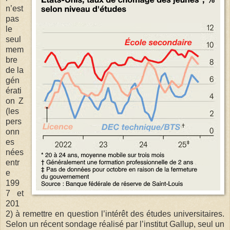
n’est
pas
le
seul
mem
bre
de la
gén
érati
on Z
(les
pers
onn
es
nées
entr
e
199
7 et
201
2) à remettre en question l’intérêt des études universitaires.
Selon un récent sondage réalisé par l’institut Gallup, seul un