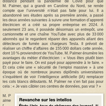
distance pendant la pandémie de Covid pour que
M. Palmer, qui a grandi en Caroline du Nord, se rende
compte que l’université n’était pas faite pour lui. Il a
abandonné ses études après sa première année, a passé
les deux années suivantes à suivre une formation d’apprenti
électricien et a créé sa propre entreprise en 2024. À
seulement 23 ans, il possède désormais un entrepôt, une
camionnette et une chaîne YouTube avec plus de 33 000
abonnés qui le regardent réparer des appareils allant des
détecteurs de fumée aux chargeurs Tesla. Il prévoit de
réaliser un chiffre d’affaires de 155 000 dollars cette année,
dont 10 % proviendront de YouTube. M. Palmer énumère les
avantages du métier d’électricien : « Vous êtes plutôt bien
payé pour le faire. On est payé pour apprendre à le faire. »
Et cela crée une « sécurité de l’emploi massive » à une
époque où de nombreux jeunes diplômés universitaires
s’inquiètent de voir l’intelligence artificielle (IA) remplacer
les cols blancs débutants. M. Palmer ne s’en fait pas pour
cela : « Je vais câbler ces centres de données, pas vrai ? »
M. P
alme
r