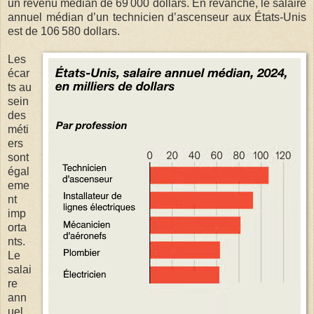
un revenu médian de 69 000 dollars. En revanche, le salaire
annuel médian d’un technicien d’ascenseur aux États-Unis
est de 106 580 dollars.
Les
écar
ts au
sein
des
méti
ers
sont
égal
eme
nt
imp
orta
nts.
Le
salai
re
ann
uel