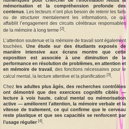
numériques pour chercher de l’information réduit la
mémorisation et la compréhension profonde des
contenus
. Les lecteurs n’ont plus besoin de retenir les faits
ou de structurer mentalement les informations, ce qui
affaiblit l’engagement des circuits cérébraux responsables
[2]
de la mémoire à long terme
.
L’attention soutenue et la mémoire de travail sont également
touchées.
Une étude sur des étudiants exposés de
manière intensive aux écrans montre que cette
exposition est associée à une diminution de la
performance en résolution de problèmes, en attention et
en mémoire de travail
, des fonctions nécessaires pour le
[3]
calcul mental, la lecture attentive et la planification
.
Chez
les adultes plus âgés, des recherches contrôlées
ont démontré que des exercices cognitifs ciblés —
lecture à voix haute, calcul mental ou mémorisation
active — améliorent l’attention, la mémoire verbale et la
vitesse de traitement, ce qui confirme que
le cerveau
reste plastique et que ses capacités se renforcent par
[4]
l’usage régulier
.