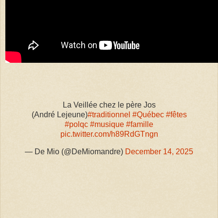
La Veillée chez le père Jos
(André Lejeune)
#traditionnel
#Québec
#fêtes
#polqc
#musique
#famille
pic.twitter.com/h89RdGTngn
— De Mio (@DeMiomandre)
December 14, 2025