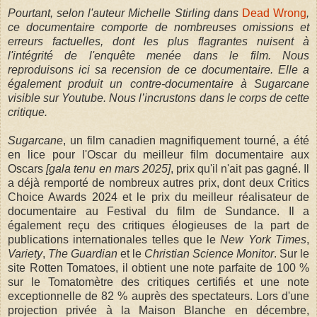
Pourtant, selon l'auteur Michelle Stirling dans
Dead Wrong
,
ce documentaire comporte de nombreuses omissions et
erreurs factuelles, dont les plus flagrantes nuisent à
l'intégrité de l'enquête menée dans le film. Nous
reproduisons ici sa recension de ce documentaire. Elle a
également produit un contre-documentaire à Sugarcane
visible sur Youtube. Nous l’incrustons dans le corps de cette
critique.
Sugarcane
, un film canadien magnifiquement tourné, a été
en lice pour l'Oscar du meilleur film documentaire aux
Oscars
[gala tenu en mars 2025]
, prix qu'il n'ait pas gagné. Il
a déjà remporté de nombreux autres prix, dont deux Critics
Choice Awards 2024 et le prix du meilleur réalisateur de
documentaire au Festival du film de Sundance. Il a
également reçu des critiques élogieuses de la part de
publications internationales telles que le
New York Times
,
Variety
,
The Guardian
et le
Christian Science Monitor
. Sur le
site Rotten Tomatoes, il obtient une note parfaite de 100 %
sur le Tomatomètre des critiques certifiés et une note
exceptionnelle de 82 % auprès des spectateurs. Lors d'une
projection privée à la Maison Blanche en décembre,