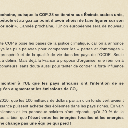
rochaine, puisque la COP-28 se tiendra aux Émirats arabes unis,
étrole et au gaz au point d’avoir choisi de faire figurer sur son
or noir ».
L’année prochaine, l’Union européenne sera de nouveau
ette COP a posé les bases de la justice climatique, car on a annoncé
pays les plus pauvres pour compenser les « pertes et dommages »
prospérité et de la qualité de vie dans les pays de l’OCDE. Seule
st à définir. Mais déjà la France a proposé d’organiser une réunion à
donateurs, sans doute aussi pour tenter de contrer la forte influence
montrer à l’UE que les pays africains ont l’intention de se
a qu’en augmentant les émissions de CO
.
2
010, que les 100 milliards de dollars par an d’un fonds vert avaient
ssance puissent acheter des éoliennes dans les pays riches. En vain
oliennes et les panneaux solaires n’ont répondu qu’à 20 % de la
e, si bien que
l’écart entre les énergies fossiles et les énergies
 ne change pas une équipe qui perd !