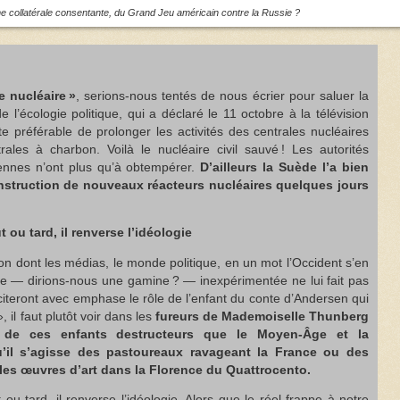
me collatérale consentante, du Grand Jeu américain contre la Russie ?
e nucléaire »
, serions-nous tentés de nous écrier pour saluer la
l’écologie politique, qui a déclaré le 11 octobre à la télévision
te préférable de prolonger les activités des centrales nucléaires
rales à charbon. Voilà le nucléaire civil sauvé ! Les autorités
éennes n’ont plus qu’à obtempérer.
D’ailleurs la Suède l’a bien
nstruction de nouveaux réacteurs nucléaires quelques jours
t ou tard, il renverse l’idéologie
on dont les médias, le monde politique, en un mot l’Occident s’en
lle — dirions-nous une gamine ? — inexpérimentée ne lui fait pas
citeront avec emphase le rôle de l’enfant du conte d’Andersen qui
, il faut plutôt voir dans les
fureurs de Mademoiselle Thunberg
e de ces enfants destructeurs que le Moyen-Âge et la
’il s’agisse des pastoureaux ravageant la France ou des
les œuvres d’art dans la Florence du Quattrocento.
 ou tard, il renverse l’idéologie. Alors que le réel frappe à notre