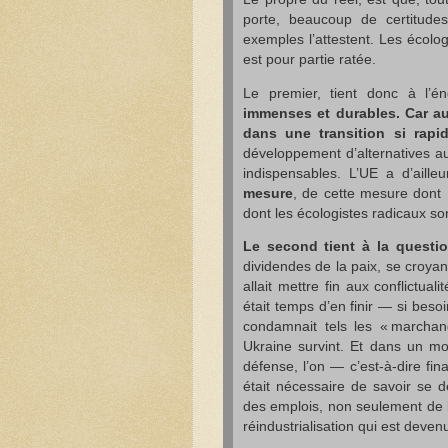
porte, beaucoup de certitude
exemples l’attestent. Les écolog
est pour partie ratée.
Le premier, tient donc à l’é
immenses et durables. Car au
dans une transition si rapid
développement d’alternatives au
indispensables. L’UE a d’aill
mesure
, de cette mesure dont N
dont les écologistes radicaux so
Le second tient à la questi
dividendes de la paix, se croya
allait mettre fin aux conflictual
était temps d’en finir — si bes
condamnait tels les « marchan
Ukraine survint. Et dans un mo
défense, l’on — c’est-à-dire fina
était nécessaire de savoir se d
des emplois, non seulement de l
réindustrialisation qui est dev