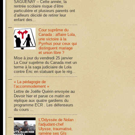
SAGUENAY – Cette année, la
rentrée scolaire risque d’être
particulière et plusieurs parents ont
d’ailleurs décidé de retirer leur
enfant des...
Cour suprême du
Canada : affaire Lola,
une victoire à la
Pyrrhus pour ceux qui
distinguent mariage
et union libre ?
Mise à jour du vendredi 25 janvier
La Cour suprême du Canada met un
terme à la saga judiciaire de Lola
contre Éric en statuant que le rég...
« La pédagogie de
l’accommodement »
Lettre de Joëlle Quérin envoyée au
Devoir hier et parue ce matin en
réplique aux quatre gardiens du
programme ECR . Les défenseurs
du cours ...
L'Odyssée de Nolan :
l'adjudant-chef
Ulysse, traumatisé,
ramène ses GIs