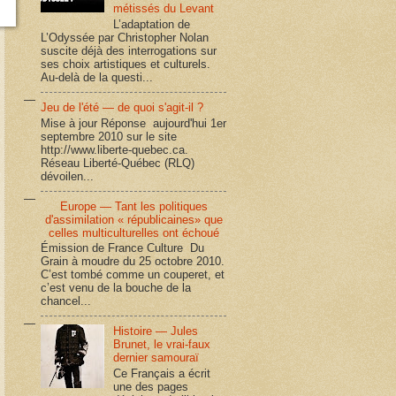
métissés du Levant
L’adaptation de
L’Odyssée par Christopher Nolan
suscite déjà des interrogations sur
ses choix artistiques et culturels.
Au-delà de la questi...
Jeu de l'été — de quoi s'agit-il ?
Mise à jour Réponse aujourd'hui 1er
septembre 2010 sur le site
http://www.liberte-quebec.ca.
Réseau Liberté-Québec (RLQ)
dévoilen...
Europe — Tant les politiques
d'assimilation « républicaines» que
celles multiculturelles ont échoué
Émission de France Culture Du
Grain à moudre du 25 octobre 2010.
C’est tombé comme un couperet, et
c’est venu de la bouche de la
chancel...
Histoire — Jules
Brunet, le vrai-faux
dernier samouraï
Ce Français a écrit
une des pages