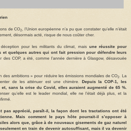
rien
sions de CO
, l’Union européenne n’a pu que constater qu’elle n’était
2
lement, désormais acté, risque de nous coûter cher.
déception pour les militants du climat, mais
une réussite pour
ns et quelques autres qui ont fait pression pour défendre leurs
er des COP, a été, comme l’année dernière à Glasgow, désavouée
ion des ambitions » pour réduire les émissions mondiales de CO
. La
2
enter de les atténuer est une chimère.
Depuis la COP-1, les
t, sans la crise du Covid, elles auraient augmenté de 65 %.
er qu’elle est le leader mondial, elle ne l’était déjà plus, et la
firmé.
 pas apprécié, paraît-il, la façon dont les tractations ont été
ienne. Mais comment le pays hôte pourrait-il s’opposer à
ssiles alors que, grâce à de nouveaux gisements de gaz naturel
seulement en train de devenir autosuffisant, mais il va devenir