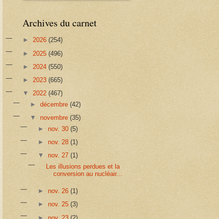
Archives du carnet
►
2026
(254)
►
2025
(496)
►
2024
(550)
►
2023
(665)
▼
2022
(467)
►
décembre
(42)
▼
novembre
(35)
►
nov. 30
(5)
►
nov. 28
(1)
▼
nov. 27
(1)
Les illusions perdues et la
conversion au nucléair...
►
nov. 26
(1)
►
nov. 25
(3)
►
nov. 23
(2)