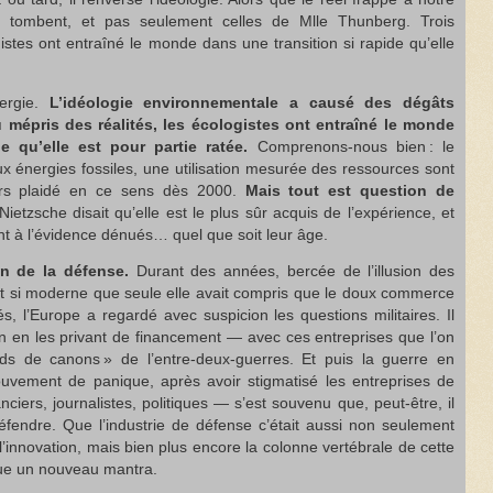
s tombent, et pas seulement celles de Mlle Thunberg. Trois
istes ont entraîné le monde dans une transition si rapide qu’elle
nergie.
L’idéologie environnementale a causé des dégâts
 mépris des réalités, les écologistes ont entraîné le monde
e qu’elle est pour partie ratée.
Comprenons-nous bien : le
x énergies fossiles, une utilisation mesurée des ressources sont
eurs plaidé en ce sens dès 2000.
Mais tout est question de
ietzsche disait qu’elle est le plus sûr acquis de l’expérience, et
nt à l’évidence dénués… quel que soit leur âge.
on de la défense.
Durant des années, bercée de l’illusion des
nt si moderne que seule elle avait compris que le doux commerce
ités, l’Europe a regardé avec suspicion les questions militaires. Il
oin en les privant de financement — avec ces entreprises que l’on
ds de canons » de l’entre-deux-guerres. Et puis la guerre en
uvement de panique, après avoir stigmatisé les entreprises de
nciers, journalistes, politiques — s’est souvenu que, peut-être, il
éfendre. Que l’industrie de défense c’était aussi non seulement
’innovation, mais bien plus encore la colonne vertébrale de cette
enue un nouveau mantra.