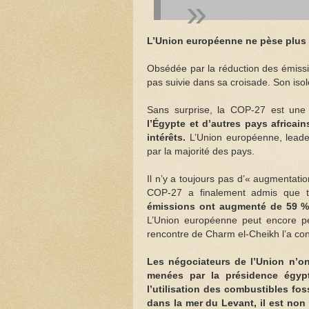
L’Union européenne ne pèse plus 
Obsédée par la réduction des émis
pas suivie dans sa croisade. Son iso
Sans surprise, la COP-27 est une 
l’Égypte et d’autres pays africai
intérêts.
L’Union européenne, lead
par la majorité des pays.
Il n’y a toujours pas d’« augmentat
COP-27 a finalement admis que t
émissions ont augmenté de 59 % e
L’Union européenne peut encore pens
rencontre de Charm el-Cheikh l’a con
Les négociateurs de l’Union n’ont
menées par la présidence égypt
l’utilisation des combustibles fo
dans la mer du Levant, il est non 