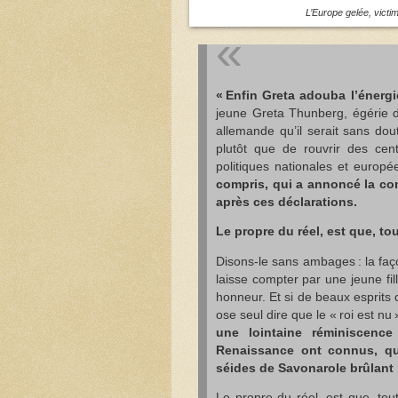
L’Europe gelée, victi
« Enfin Greta adouba l’énergi
jeune Greta Thunberg, égérie de 
allemande qu’il serait sans dou
plutôt que de rouvrir des cent
politiques nationales et europ
compris, qui a annoncé la co
après ces déclarations.
Le propre du réel, est que, tou
Disons-le sans ambages : la faç
laisse compter par une jeune fi
honneur. Et si de beaux esprits 
ose seul dire que le « roi est nu »
une lointaine réminiscenc
Renaissance ont connus, qu
séides de Savonarole brûlant 
Le propre du réel, est que, tout