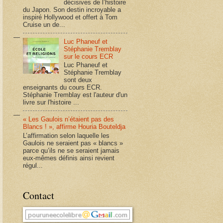
décisives de l’histoire
du Japon. Son destin incroyable a
inspiré Hollywood et offert à Tom
Cruise un de...
Luc Phaneuf et
Stéphanie Tremblay
sur le cours ECR
Luc Phaneuf et
Stéphanie Tremblay
sont deux
enseignants du cours ECR.
Stéphanie Tremblay est l'auteur d'un
livre sur l'histoire ...
« Les Gaulois n’étaient pas des
Blancs ! », affirme Houria Bouteldja
L’affirmation selon laquelle les
Gaulois ne seraient pas « blancs »
parce qu’ils ne se seraient jamais
eux-mêmes définis ainsi revient
régul...
Contact