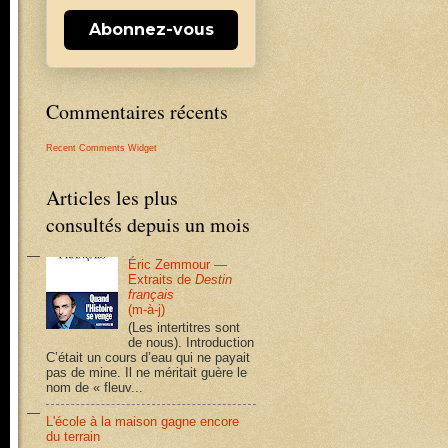
Abonnez-vous
Commentaires récents
Recent Comments Widget
Articles les plus
consultés depuis un mois
Éric Zemmour —
Extraits de
Destin
français
(m-à-j)
(Les intertitres sont
de nous). Introduction
C’était un cours d’eau qui ne payait
pas de mine. Il ne méritait guère le
nom de « fleuv...
L'école à la maison gagne encore
du terrain