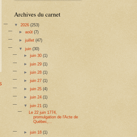
Archives du carnet
▼
2026
(253)
►
août
(7)
►
juillet
(47)
▼
juin
(30)
►
juin 30
(1)
►
juin 29
(1)
►
juin 28
(1)
►
juin 27
(1)
s
►
juin 25
(4)
►
juin 24
(1)
▼
juin 21
(1)
Le 22 juin 1774,
promulgation de l'Acte de
Québec,...
►
juin 18
(1)