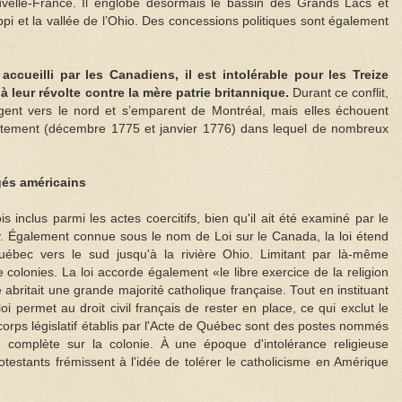
velle-France. Il englobe désormais le bassin des Grands Lacs et
ppi et la vallée de l’Ohio. Des concessions politiques sont également
accueilli par les Canadiens, il est intolérable pour les Treize
à leur révolte contre la mère patrie britannique.
Durant ce conflit,
igent vers le nord et s’emparent de Montréal, mais elles échouent
ntement (décembre 1775 et janvier 1776) dans lequel de nombreux
gés américains
 inclus parmi les actes coercitifs, bien qu'il ait été examiné par le
. Également connue sous le nom de Loi sur le Canada, la loi étend
uébec vers le sud jusqu'à la rivière Ohio. Limitant par là-même
 colonies. La loi accorde également «le libre exercice de la religion
e abritait une grande majorité catholique française. Tout en instituant
loi permet au droit civil français de rester en place, ce qui exclut le
 corps législatif établis par l'Acte de Québec sont des postes nommés
 complète sur la colonie. À une époque d'intolérance religieuse
testants frémissent à l'idée de tolérer le catholicisme en Amérique