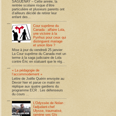
SAGUENAY – Cette année, la
rentrée scolaire risque d’être
particulière et plusieurs parents ont
d’ailleurs décidé de retirer leur
enfant des...
Cour suprême du
Canada : affaire Lola,
une victoire à la
Pyrrhus pour ceux qui
distinguent mariage
et union libre ?
Mise à jour du vendredi 25 janvier
La Cour suprême du Canada met un
terme à la saga judiciaire de Lola
contre Éric en statuant que le rég...
« La pédagogie de
l’accommodement »
Lettre de Joëlle Quérin envoyée au
Devoir hier et parue ce matin en
réplique aux quatre gardiens du
programme ECR . Les défenseurs
du cours ...
L'Odyssée de Nolan :
l'adjudant-chef
Ulysse, traumatisé,
ramène ses GIs