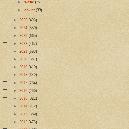
►
février
(39)
►
janvier
(33)
►
2025
(496)
►
2024
(550)
►
2023
(665)
►
2022
(467)
►
2021
(693)
►
2020
(381)
►
2019
(419)
►
2018
(349)
►
2017
(234)
►
2016
(280)
►
2015
(321)
►
2014
(272)
►
2013
(389)
►
2012
(473)