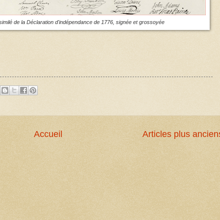
csimilé de la Déclaration d'indépendance de 1776, signée et grossoyée
Accueil
Articles plus ancien