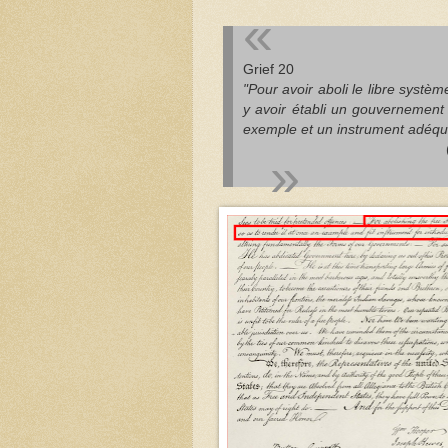
Grief 20
"Pour avoir aboli le libre systè
y avoir établi un gouvernement a
exemple et un instrument adéqu