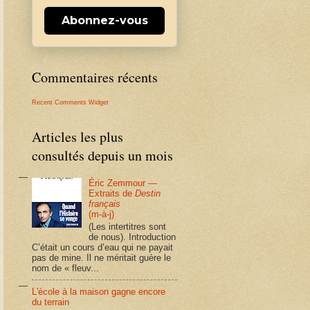
Abonnez-vous
Commentaires récents
Recent Comments Widget
Articles les plus
consultés depuis un mois
Éric Zemmour —
Extraits de
Destin
français
(m-à-j)
(Les intertitres sont
de nous). Introduction
C’était un cours d’eau qui ne payait
pas de mine. Il ne méritait guère le
nom de « fleuv...
L'école à la maison gagne encore
du terrain