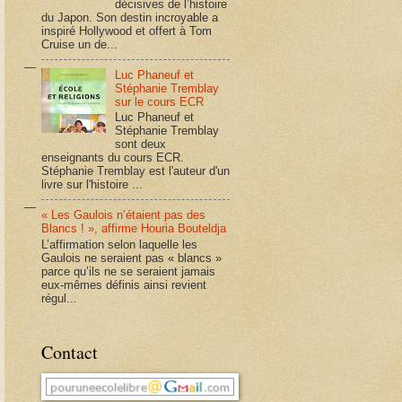
décisives de l’histoire
du Japon. Son destin incroyable a
inspiré Hollywood et offert à Tom
Cruise un de...
Luc Phaneuf et
Stéphanie Tremblay
sur le cours ECR
Luc Phaneuf et
Stéphanie Tremblay
sont deux
enseignants du cours ECR.
Stéphanie Tremblay est l'auteur d'un
livre sur l'histoire ...
« Les Gaulois n’étaient pas des
Blancs ! », affirme Houria Bouteldja
L’affirmation selon laquelle les
Gaulois ne seraient pas « blancs »
parce qu’ils ne se seraient jamais
eux-mêmes définis ainsi revient
régul...
Contact