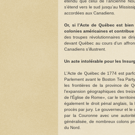
étendu que celui de l’ancienne Nou
s’étend vers le sud jusqu’au Mississi
accordées aux Canadiens.
Or, si l’Acte de Québec est bien 
colonies américaines et contribue 
des troupes révolutionnaires se dir
devant Québec au cours d’un affro
Canadiens s’illustrent.
Un acte intolérable pour les Insur
L'Acte de Québec de 1774 est parfois
Parlement avant le Boston Tea Party
les frontières de la province de Q
l'expansion géographiques des treize
de l'Église de Rome», car le territoir
également le droit pénal anglais, la 
procès par jury. Le gouverneur et le
par la Couronne avec une autorité
généralisée, de nombreux colons pro
du Nord.