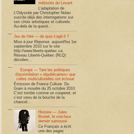
métissés du Levant
L’adaptation de
L’Odyssée par Christopher Nolan
suscite déjà des interrogations sur
ses choix artistiques et culturels.
Au-delà de la questi...
Jeu de l'été — de quoi s'agit-il ?
Mise à jour Réponse aujourd'hui 1er
septembre 2010 sur le site
http://www.liberte-quebec.ca.
Réseau Liberté-Québec (RLQ)
dévoilen...
Europe — Tant les politiques
d'assimilation « républicaines» que
celles multiculturelles ont échoué
Émission de France Culture Du
Grain à moudre du 25 octobre 2010.
C’est tombé comme un couperet, et
c’est venu de la bouche de la
chancel...
Histoire — Jules
Brunet, le vrai-faux
dernier samouraï
Ce Français a écrit
une des pages