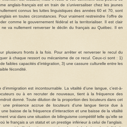
isme anglais-français est en train de s’universaliser chez les jeunes
nullement connus les luttes linguistiques des années 60 et 70, sont
anglais en toutes circonstances. Pour vraiment restreindre l’offre de
éder comme le gouvernement fédéral et la territorialiser. Il est clair
oi ne va nullement renverser le déclin du français au Québec. Il en
ur plusieurs fronts à la fois. Pour arrêter et renverser le recul du
taquer à chaque ressort ou mécanisme de ce recul. Ceux-ci sont : 1)
de faibles capacités d’intégration, 3) une cassure culturelle entre les
aible fécondité.
d’immigration est incontournable. La vitalité d’une langue, c’est-à-
ocuteurs ou à en recruter de nouveaux, tient à la fréquence des
endroit donné. Toute dilution de la proportion des locuteurs dans cet
ar une présence accrue de locuteurs d’une langue tierce due à
r une baisse de la fréquence d’interaction et une baisse de la vitalité
ment vrai dans une situation de bilinguisme compétitif telle qu’elle se
 le français a un statut et un prestige inférieur à celui de l’anglais.