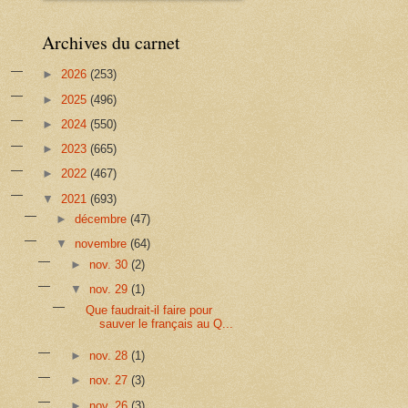
Archives du carnet
►
2026
(253)
►
2025
(496)
►
2024
(550)
►
2023
(665)
►
2022
(467)
▼
2021
(693)
►
décembre
(47)
▼
novembre
(64)
►
nov. 30
(2)
▼
nov. 29
(1)
Que faudrait-il faire pour
sauver le français au Q...
►
nov. 28
(1)
►
nov. 27
(3)
►
nov. 26
(3)