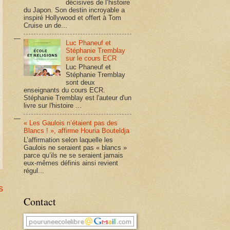
décisives de l’histoire
du Japon. Son destin incroyable a
inspiré Hollywood et offert à Tom
Cruise un de...
Luc Phaneuf et
Stéphanie Tremblay
sur le cours ECR
Luc Phaneuf et
Stéphanie Tremblay
sont deux
enseignants du cours ECR.
Stéphanie Tremblay est l'auteur d'un
livre sur l'histoire ...
« Les Gaulois n’étaient pas des
Blancs ! », affirme Houria Bouteldja
L’affirmation selon laquelle les
Gaulois ne seraient pas « blancs »
parce qu’ils ne se seraient jamais
eux-mêmes définis ainsi revient
régul...
s
Contact