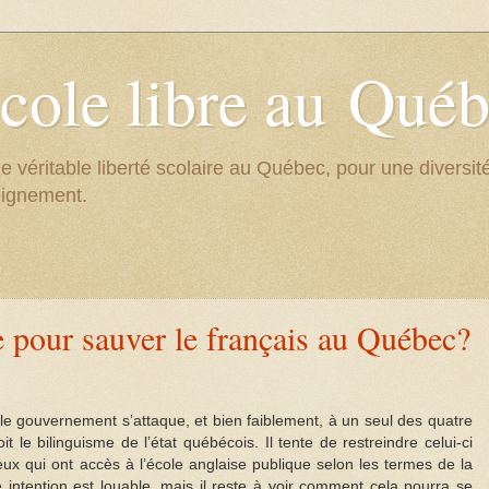
cole libre au Qué
e véritable liberté scolaire au Québec, pour une divers
eignement.
re pour sauver le français au Québec?
r le gouvernement s’attaque, et bien faiblement, à un seul des quatre
 le bilinguisme de l’état québécois. Il tente de restreindre celui-ci
ceux qui ont accès à l’école anglaise publique selon les termes de la
 intention est louable, mais il reste à voir comment cela pourra se