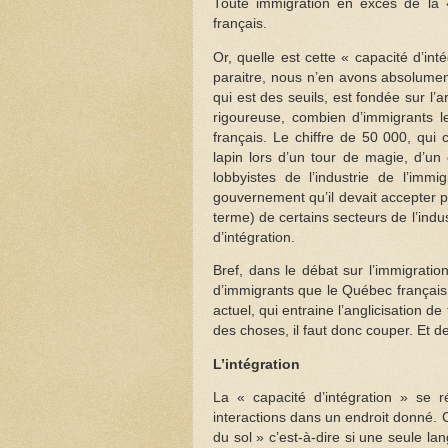
Toute immigration en excès de la « 
français.
Or, quelle est cette « capacité d’in
paraitre, nous n’en avons absolumen
qui est des seuils, est fondée sur l
rigoureuse, combien d’immigrants 
français. Le chiffre de 50 000, qui
lapin lors d’un tour de magie, d’un 
lobbyistes de l’industrie de l’im
gouvernement qu’il devait accepter pl
terme) de certains secteurs de l’indus
d’intégration.
Bref, dans le débat sur l’immigratio
d’immigrants que le Québec français 
actuel, qui entraine l’anglicisation de
des choses, il faut donc couper. Et 
L’intégration
La « capacité d’intégration » se 
interactions dans un endroit donné. C
du sol » c’est-à-dire si une seule l