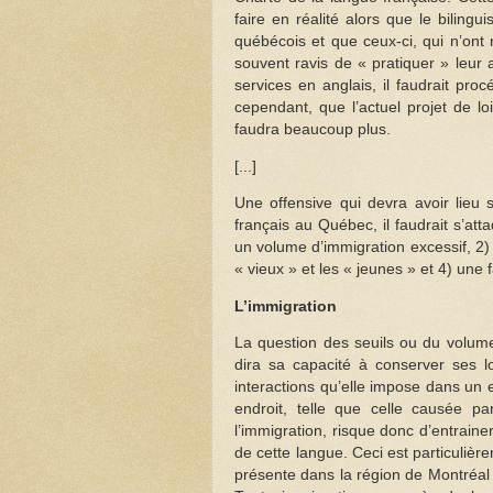
faire en réalité alors que le bilingu
québécois et que ceux-ci, qui n’ont 
souvent ravis de « pratiquer » leur 
services en anglais, il faudrait proc
cependant, que l’actuel projet de l
faudra beaucoup plus.
[...]
Une offensive qui devra avoir lieu s
français au Québec, il faudrait s’at
un volume d’immigration excessif, 2) 
« vieux » et les « jeunes » et 4) une f
L’immigration
La question des seuils ou du volume 
dira sa capacité à conserver ses l
interactions qu’elle impose dans un 
endroit, telle que celle causée p
l’immigration, risque donc d’entraine
de cette langue. Ceci est particulière
présente dans la région de Montréal où