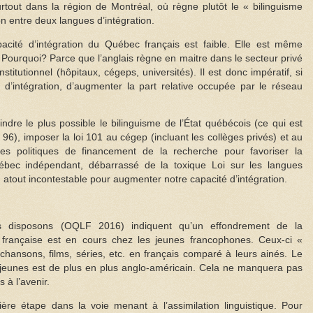
urtout dans la région de Montréal, où règne plutôt le « bilinguisme
ion entre deux langues d’intégration.
acité d’intégration du Québec français est faible. Elle est même
. Pourquoi? Parce que l’anglais règne en maitre dans le secteur privé
stitutionnel (hôpitaux, cégeps, universités). Il est donc impératif, si
 d’intégration, d’augmenter la part relative occupée par le réseau
treindre le plus possible le bilinguisme de l’État québécois (ce qui est
oi 96), imposer la loi 101 au cégep (incluant les collèges privés) et au
r les politiques de financement de la recherche pour favoriser la
ébec indépendant, débarrassé de la toxique Loi sur les langues
un atout incontestable pour augmenter notre capacité d’intégration.
s disposons (OQLF 2016) indiquent qu’un effondrement de la
 française est en cours chez les jeunes francophones. Ceux-ci «
nsons, films, séries, etc. en français comparé à leurs ainés. Le
 jeunes est de plus en plus anglo-américain. Cela ne manquera pas
 à l’avenir.
mière étape dans la voie menant à l’assimilation linguistique. Pour