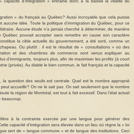
capacité d’intégration » entraine donc à la baisse la vitalité du
tégration » du français au Québec? Aussi incroyable que cela puisse
t aucune idée. Toute la politique d’immigration du Québec, pour ce
’arbitraire. Aucune étude n’a jamais cherché à déterminer, de manière
le Québec pouvait accepter sans remettre en cause son caractère
 constitue la cible actuelle du gouvernement, a été sorti, comme un
chapeau. Ou plutôt : il est le résultat de « consultations » où des
migration et des chambres de commerce sont venus expliquer au
us d’immigrants, toujours plus, afin de maximiser les profits (à court
trie (privée). Au diable le bien commun, le fait français et la capacité
n, la question des seuils est centrale. Quel est le nombre approprié
peut accueillir? On ne le sait pas. On sait seulement que le nombre
 toute la région de Montréal, est tout à fait excessif. Dans l’état actuel
de beaucoup.
réfère à la contrainte exercée par une langue pour générer des
ette capacité d’intégration sera élevée dans un lieu où règne la « loi
angue sert de « langue commune » et de langue des institutions. Ceci