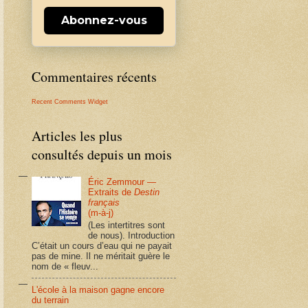
Abonnez-vous
Commentaires récents
Recent Comments Widget
Articles les plus
consultés depuis un mois
Éric Zemmour —
Extraits de
Destin
français
(m-à-j)
(Les intertitres sont
de nous). Introduction
C’était un cours d’eau qui ne payait
pas de mine. Il ne méritait guère le
nom de « fleuv...
L'école à la maison gagne encore
du terrain