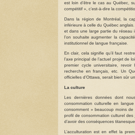
est loin d’être le cas au Québec, s
compétitif », c’est-à-dire la compétit
Dans la région de Montréal, la cap
inférieure à celle du Québec anglais
et dans une large partie du réseau in
l’on souhaite augmenter la capacité
institutionnel de langue française.
En clair, cela signifie qu’il faut res
l’axe principal de l’actuel projet de l
premier cycle universitaire, revoi
recherche en français, etc. Un Qu
officielles d’Ottawa, serait bien sûr 
La culture
Les dernières données dont nou
consommation culturelle en langue
consomment » beaucoup moins de cha
profil de consommation culturel des
d’avoir des conséquences titanesques
L’acculturation est en effet la pre