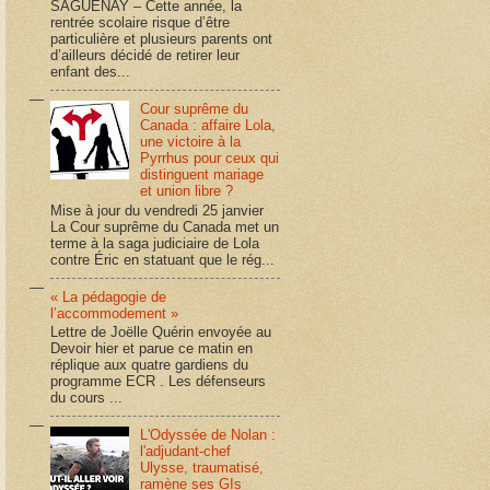
SAGUENAY – Cette année, la
rentrée scolaire risque d’être
particulière et plusieurs parents ont
d’ailleurs décidé de retirer leur
enfant des...
Cour suprême du
Canada : affaire Lola,
une victoire à la
Pyrrhus pour ceux qui
distinguent mariage
et union libre ?
Mise à jour du vendredi 25 janvier
La Cour suprême du Canada met un
terme à la saga judiciaire de Lola
contre Éric en statuant que le rég...
« La pédagogie de
l’accommodement »
Lettre de Joëlle Quérin envoyée au
Devoir hier et parue ce matin en
réplique aux quatre gardiens du
programme ECR . Les défenseurs
du cours ...
L'Odyssée de Nolan :
l'adjudant-chef
Ulysse, traumatisé,
ramène ses GIs