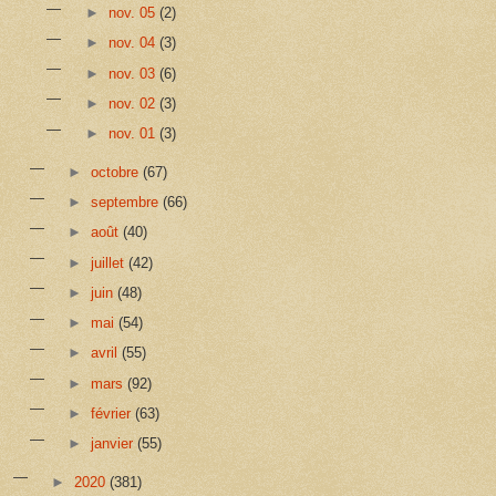
►
nov. 05
(2)
►
nov. 04
(3)
►
nov. 03
(6)
►
nov. 02
(3)
►
nov. 01
(3)
►
octobre
(67)
►
septembre
(66)
►
août
(40)
►
juillet
(42)
►
juin
(48)
►
mai
(54)
►
avril
(55)
►
mars
(92)
►
février
(63)
►
janvier
(55)
►
2020
(381)