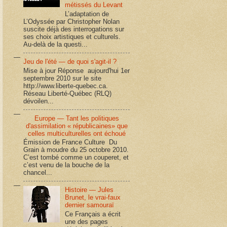
métissés du Levant
L’adaptation de
L’Odyssée par Christopher Nolan
suscite déjà des interrogations sur
ses choix artistiques et culturels.
Au-delà de la questi...
Jeu de l'été — de quoi s'agit-il ?
Mise à jour Réponse aujourd'hui 1er
septembre 2010 sur le site
http://www.liberte-quebec.ca.
Réseau Liberté-Québec (RLQ)
dévoilen...
Europe — Tant les politiques
d'assimilation « républicaines» que
celles multiculturelles ont échoué
Émission de France Culture Du
Grain à moudre du 25 octobre 2010.
C’est tombé comme un couperet, et
c’est venu de la bouche de la
chancel...
Histoire — Jules
Brunet, le vrai-faux
dernier samouraï
Ce Français a écrit
une des pages