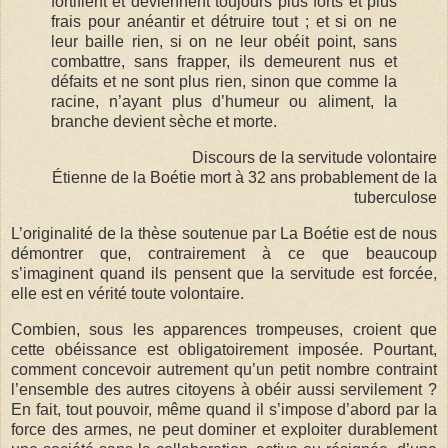
fortifient et deviennent toujours plus forts et plus
frais pour anéantir et détruire tout ; et si on ne
leur baille rien, si on ne leur obéit point, sans
combattre, sans frapper, ils demeurent nus et
défaits et ne sont plus rien, sinon que comme la
racine, n’ayant plus d’humeur ou aliment, la
branche devient sèche et morte.
Discours de la servitude volontaire
Étienne de la Boétie mort à 32 ans probablement de la
tuberculose
L’originalité de la thèse soutenue par La Boétie est de nous
démontrer que, contrairement à ce que beaucoup
s’imaginent quand ils pensent que la servitude est forcée,
elle est en vérité toute volontaire.
Combien, sous les apparences trompeuses, croient que
cette obéissance est obligatoirement imposée. Pourtant,
comment concevoir autrement qu’un petit nombre contraint
l’ensemble des autres citoyens à obéir aussi servilement ?
En fait, tout pouvoir, même quand il s’impose d’abord par la
force des armes, ne peut dominer et exploiter durablement