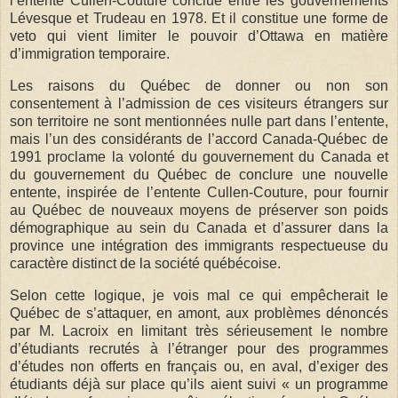
l’entente Cullen-Couture conclue entre les gouvernements
Lévesque et Trudeau en 1978. Et il constitue une forme de
veto qui vient limiter le pouvoir d’Ottawa en matière
d’immigration temporaire.
Les raisons du Québec de donner ou non son
consentement à l’admission de ces visiteurs étrangers sur
son territoire ne sont mentionnées nulle part dans l’entente,
mais l’un des considérants de l’accord Canada-Québec de
1991 proclame la volonté du gouvernement du Canada et
du gouvernement du Québec de conclure une nouvelle
entente, inspirée de l’entente Cullen-Couture, pour fournir
au Québec de nouveaux moyens de préserver son poids
démographique au sein du Canada et d’assurer dans la
province une intégration des immigrants respectueuse du
caractère distinct de la société québécoise.
Selon cette logique, je vois mal ce qui empêcherait le
Québec de s’attaquer, en amont, aux problèmes dénoncés
par M. Lacroix en limitant très sérieusement le nombre
d’étudiants recrutés à l’étranger pour des programmes
d’études non offerts en français ou, en aval, d’exiger des
étudiants déjà sur place qu’ils aient suivi « un programme