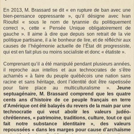
En 2013, M. Brassard se dit « en rupture de ban avec une
bien-pensance oppressante », qu’il désigne avec Ivan
Rioufol « sous le nom de tyrannie du politiquement
correct », cette « Pensée Unique obligatoirement de
gauche ». Il aime à dire que depuis son retrait de la vie
politique partisane, il a le bonheur de lire, et de réfléchir aux
causes de l’hégémonie actuelle de l’État dit progressiste,
qui est en fait plus ou moins socialiste et donc « étatiste ».
Comprenant qu’il a été manipulé pendant plusieurs années,
il reproche aux intellos et aux technocrates de s’être
acharnés « à faire du peuple québécois une nation sans
racine et sans héritage, dont l’identité doit être rapetissée
pour faire place au multiculturalisme ».
Jeune
septuagénaire, M. Brassard comprend que les quatre
cents ans d’histoire de ce peuple français en terre
d’Amérique ont été balayés du revers de la main par une
technocratie qui veut abolir les valeurs judéo-
chrétiennes, «
patrimoine, traditions, culture, tout ce qui
fait notre substance identitaire
», des valeurs
repoussées «
dans les marges pour cause d’archaïsme