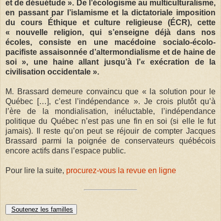
et de désuétude
». De l’écologisme au multiculturalisme,
en passant par l’islamisme et la dictatoriale imposition
du cours Éthique et culture religieuse (ÉCR), cette
«
nouvelle religion, qui s’enseigne déjà dans nos
écoles, consiste en une macédoine socialo-écolo-
pacifiste assaisonnée d’altermondialisme et de haine de
soi
», une haine allant jusqu’à l’«
exécration de la
civilisation occidentale
».
M. Brassard demeure convaincu que « la solution pour le
Québec […], c’est l’indépendance ». Je crois plutôt qu’à
l’ère de la mondialisation, inéluctable, l’indépendance
politique du Québec n’est pas une fin en soi (si elle le fut
jamais). Il reste qu’on peut se réjouir de compter Jacques
Brassard parmi la poignée de conservateurs québécois
encore actifs dans l’espace public.
Pour lire la suite,
procurez-vous la revue en ligne
Soutenez les familles