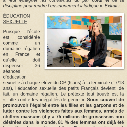
à leur épargner les contraintes du par cœur et de la
discipline pour rendre l’enseignement « ludique ». Extraits.
ÉDUCATION
SEXUELLE
Puisque l’école
est considérée
comme un
domaine régalien
en France et
qu’elle doit
dispenser 36
séances
d’éducation
sexuelle à chaque élève du CP (6 ans) à la terminale (17/18
ans), l’éducation sexuelle des petits Français devient, de
fait, un domaine régalien. Le prétexte tout trouvé est la
« lutte contre les inégalités de genre ».
Sous couvert de
promouvoir l’égalité entre les filles et les garçons et de
lutter contre les violences faites aux femmes, armés de
chiffres massues (il y a 75 millions de grossesses non
désirées dans le monde, 81 % des femmes ont déjà été