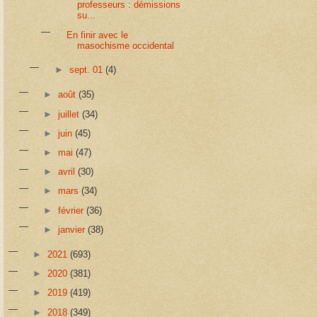
professeurs : démissions
su...
En finir avec le
masochisme occidental
►
sept. 01
(4)
►
août
(35)
►
juillet
(34)
►
juin
(45)
►
mai
(47)
►
avril
(30)
►
mars
(34)
►
février
(36)
►
janvier
(38)
►
2021
(693)
►
2020
(381)
►
2019
(419)
►
2018
(349)