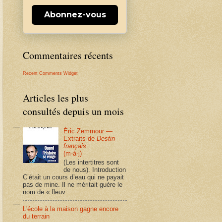
Abonnez-vous
Commentaires récents
Recent Comments Widget
Articles les plus
consultés depuis un mois
Éric Zemmour —
Extraits de
Destin
français
(m-à-j)
(Les intertitres sont
de nous). Introduction
C’était un cours d’eau qui ne payait
pas de mine. Il ne méritait guère le
nom de « fleuv...
L'école à la maison gagne encore
du terrain