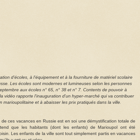
tion d'écoles, à l'équipement et à la fourniture de matériel scolaire
russe. Les écoles sont modernes et lumineuses selon les personnes
eptembre aux écoles n° 65, n° 38 et n° 7. Contents de pouvoir à
la vidéo rapporte l'inauguration d'un hyper-marché qui va contribuer
 marioupolitaine et à abaisser les prix pratiqués dans la ville.
enus de ces vacances en Russie est en soi une démystification totale de
tend que les habitants (dont les enfants) de Marioupol ont été
isin. Les enfants de la ville sont tout simplement partis en vacances
u’ils y ont vu et vécu.