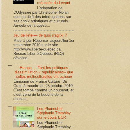
métissés du Levant
L’adaptation de
L’Odyssée par Christopher Nolan
suscite déjà des interrogations sur
ses choix artistiques et culturels.
Au-delà de la questi...
Jeu de l'été — de quoi s'agit-il ?
Mise à jour Réponse aujourd'hui 1er
septembre 2010 sur le site
http://www.liberte-quebec.ca.
Réseau Liberté-Québec (RLQ)
dévoilen...
Europe — Tant les politiques
d'assimilation « républicaines» que
celles multiculturelles ont échoué
Émission de France Culture Du
Grain à moudre du 25 octobre 2010.
C’est tombé comme un couperet, et
c’est venu de la bouche de la
chancel...
Luc Phaneuf et
Stéphanie Tremblay
sur le cours ECR
Luc Phaneuf et
Stéphanie Tremblay