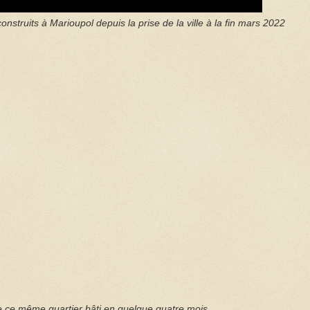
struits à Marioupol depuis la prise de la ville à la fin mars 2022
 ce même quartier bâti en quelque quatre mois