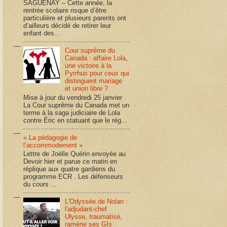
SAGUENAY – Cette année, la
rentrée scolaire risque d’être
particulière et plusieurs parents ont
d’ailleurs décidé de retirer leur
enfant des...
Cour suprême du
Canada : affaire Lola,
une victoire à la
Pyrrhus pour ceux qui
distinguent mariage
et union libre ?
Mise à jour du vendredi 25 janvier
La Cour suprême du Canada met un
terme à la saga judiciaire de Lola
contre Éric en statuant que le rég...
« La pédagogie de
l’accommodement »
Lettre de Joëlle Quérin envoyée au
Devoir hier et parue ce matin en
réplique aux quatre gardiens du
programme ECR . Les défenseurs
du cours ...
L'Odyssée de Nolan :
l'adjudant-chef
Ulysse, traumatisé,
ramène ses GIs