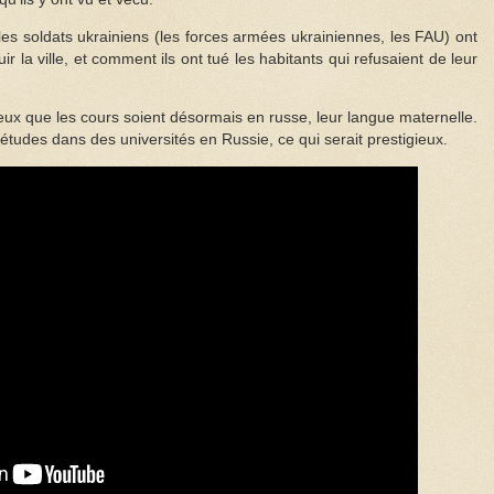
es soldats ukrainiens (les forces armées ukrainiennes, les FAU) ont
fuir la ville, et comment ils ont tué les habitants qui refusaient de leur
ux que les cours soient désormais en russe, leur langue maternelle.
études dans des universités en Russie, ce qui serait prestigieux.