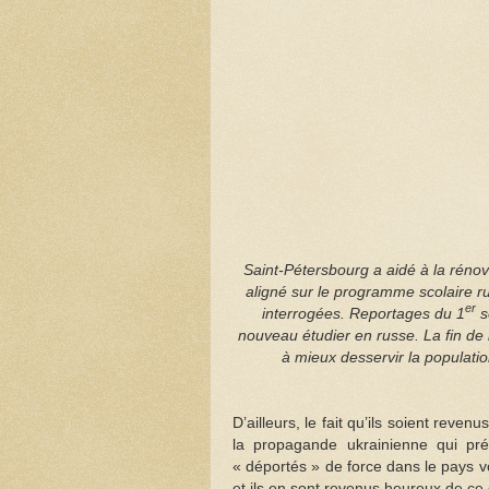
Saint-Pétersbourg a aidé à la rénova
aligné sur le programme scolaire 
er
interrogées. Reportages du 1
s
nouveau étudier en russe. La fin de 
à mieux desservir la population
D’ailleurs, le fait qu’ils soient rev
la propagande ukrainienne qui pré
« déportés » de force dans le pays vo
et ils en sont revenus heureux de ce q