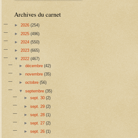
Archives du carnet
►
2026
(254)
►
2025
(496)
►
2024
(550)
►
2023
(665)
▼
2022
(467)
►
décembre
(42)
►
novembre
(35)
►
octobre
(56)
▼
septembre
(35)
►
sept. 30
(2)
►
sept. 29
(2)
►
sept. 28
(1)
►
sept. 27
(2)
►
sept. 26
(1)