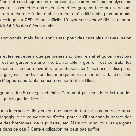
7 ans et suis toujours en exercice. J’ai commencé par analyser ce
aille. L’asymétrie entre les filles et les garçons face aux sanctions
dre ma recherche à des établissements très différents, plus ou moins
au collège en ZEP réputé difficile. L’asymétrie s’est vérifiée à chaque
 % à 84,2 % des élèves punis.
nctionnés, mais ils le sont aussi pour des faits plus graves, selon
és et les entretiens que j’ai menés montrent en effet qu’on n’est pas
est un garçon ou une fille. La variable « genre » est centrale, les
exuées : ce qui relève des rapports sociaux (insolence, indiscipline,
des garçons, tandis que les manquements mineurs à la discipline
 téléphone portable) concernent surtout les filles.
ants des 5 collèges étudiés. Comment justifient-ils le fait que les
 punis que les filles ?
’a interpellée. Ils y voient une sorte de fatalité, comme si de toute
agogique ne pouvait avoir d’effet, parce qu’il est dans la nature des
se des hormones, de la puberté, etc. Mais pourquoi tous les garçons
nts dans ce cas ? Cette explication ne peut pas suffire.