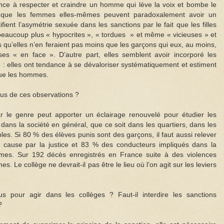
ance à respecter et craindre un homme qui lève la voix et bombe le
 que les femmes elles-mêmes peuvent paradoxalement avoir un
ifient l’asymétrie sexuée dans les sanctions par le fait que les filles
 beaucoup plus « hypocrites », « tordues » et même « vicieuses » et
s qu’elles n’en feraient pas moins que les garçons qui eux, au moins,
ses « en face ». D’autre part, elles semblent avoir incorporé les
 : elles ont tendance à se dévaloriser systématiquement et estiment
que les hommes.
us de ces observations ?
 le genre peut apporter un éclairage renouvelé pour étudier les
 dans la société en général, que ce soit dans les quartiers, dans les
les. Si 80 % des élèves punis sont des garçons, il faut aussi relever
ause par la justice et 83 % des conducteurs impliqués dans la
mes. Sur 192 décès enregistrés en France suite à des violences
. Le collège ne devrait-il pas être le lieu où l’on agit sur les leviers
 pour agir dans les collèges ? Faut-il interdire les sanctions
?