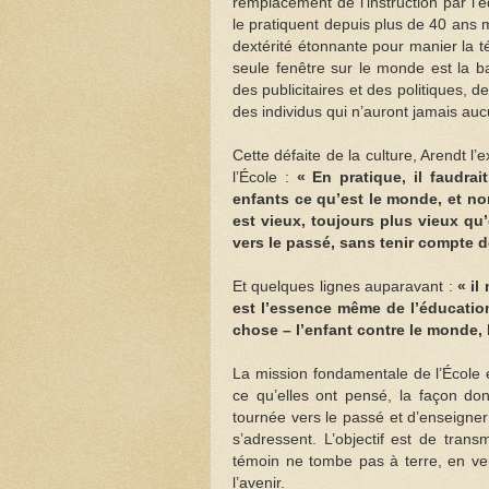
remplacement de l’instruction par l
le pratiquent depuis plus de 40 ans 
dextérité étonnante pour manier la té
seule fenêtre sur le monde est la ba
des publicitaires et des politiques, 
des individus qui n’auront jamais auc
Cette défaite de la culture, Arendt l
l’École :
« En pratique, il faudra
enfants ce qu’est le monde, et no
est vieux, toujours plus vieux qu’
vers le passé, sans tenir compte d
Et quelques lignes auparavant :
« il
est l’essence même de l’éducation
chose – l’enfant contre le monde, 
La mission fondamentale de l’École 
ce qu’elles ont pensé, la façon don
tournée vers le passé et d’enseigner 
s’adressent. L’objectif est de tran
témoin ne tombe pas à terre, en vei
l’avenir.