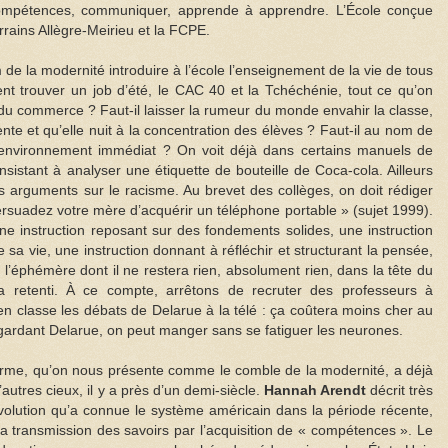
s compétences, communiquer, apprende à apprendre. L’École conçue
ains Allègre-Meirieu et la FCPE.
 de la modernité introduire à l’école l’enseignement de la vie de tous
ment trouver un job d’été, le CAC 40 et la Tchéchénie, tout ce qu’on
du commerce ? Faut-il laisser la rumeur du monde envahir la classe,
nte et qu’elle nuit à la concentration des élèves ? Faut-il au nom de
 environnement immédiat ? On voit déjà dans certains manuels de
nsistant à analyser une étiquette de bouteille de Coca-cola. Ailleurs
s arguments sur le racisme. Au brevet des collèges, on doit rédiger
rsuadez votre mère d’acquérir un téléphone portable » (sujet 1999).
une instruction reposant sur des fondements solides, une instruction
a vie, une instruction donnant à réfléchir et structurant la pensée,
e l’éphémère dont il ne restera rien, absolument rien, dans la tête du
 retenti. À ce compte, arrêtons de recruter des professeurs à
 en classe les débats de Delarue à la télé : ça coûtera moins cher au
egardant Delarue, on peut manger sans se fatiguer les neurones.
éforme, qu’on nous présente comme le comble de la modernité, a déjà
utres cieux, il y a près d’un demi-siècle.
Hannah Arendt
décrit très
volution qu’a connue le système américain dans la période récente,
a transmission des savoirs par l’acquisition de « compétences ». Le