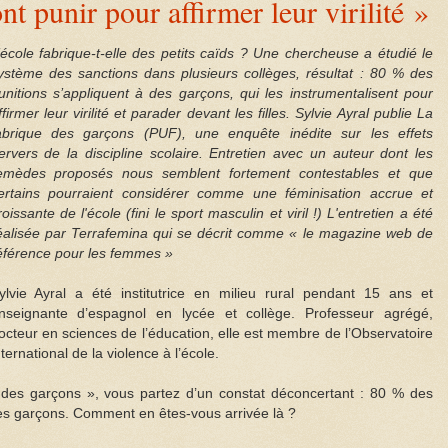
nt punir pour affirmer leur virilité »
’école fabrique-t-elle des petits caïds ? Une chercheuse a étudié le
ystème des sanctions dans plusieurs collèges, résultat : 80 % des
unitions s’appliquent à des garçons, qui les instrumentalisent pour
ffirmer leur virilité et parader devant les filles. Sylvie Ayral publie
La
abrique des garçons
(PUF), une enquête inédite sur les effets
ervers de la discipline scolaire. Entretien avec un auteur dont les
emèdes proposés nous semblent fortement contestables et que
ertains pourraient considérer comme une féminisation accrue et
roissante de l'école (fini le sport masculin et viril !) L'entretien a été
éalisée par Terrafemina qui se décrit comme « le magazine web de
éférence pour les femmes »
ylvie Ayral a été institutrice en milieu rural pendant 15 ans et
nseignante d’espagnol en lycée et collège. Professeur agrégé,
octeur en sciences de l’éducation, elle est membre de l’Observatoire
nternational de la violence à l’école.
des garçons », vous partez d’un constat déconcertant : 80 % des
des garçons. Comment en êtes-vous arrivée là ?