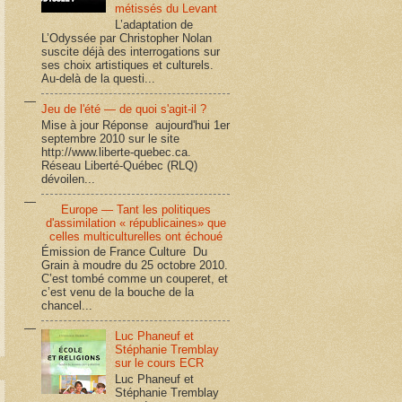
métissés du Levant
L’adaptation de
L’Odyssée par Christopher Nolan
suscite déjà des interrogations sur
ses choix artistiques et culturels.
Au-delà de la questi...
Jeu de l'été — de quoi s'agit-il ?
Mise à jour Réponse aujourd'hui 1er
septembre 2010 sur le site
http://www.liberte-quebec.ca.
Réseau Liberté-Québec (RLQ)
dévoilen...
Europe — Tant les politiques
d'assimilation « républicaines» que
celles multiculturelles ont échoué
Émission de France Culture Du
Grain à moudre du 25 octobre 2010.
C’est tombé comme un couperet, et
c’est venu de la bouche de la
chancel...
Luc Phaneuf et
Stéphanie Tremblay
sur le cours ECR
Luc Phaneuf et
Stéphanie Tremblay