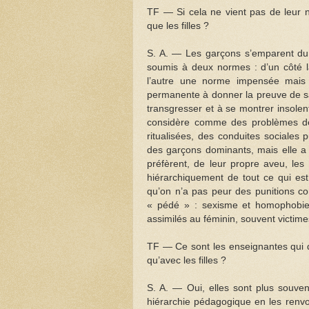
TF — Si cela ne vient pas de leur n
que les filles ?
S. A. — Les garçons s’emparent du s
soumis à deux normes : d’un côté la
l’autre une norme impensée mais b
permanente à donner la preuve de sa v
transgresser et à se montrer insole
considère comme des problèmes de 
ritualisées, des conduites sociales
des garçons dominants, mais elle a d
préfèrent, de leur propre aveu, les
hiérarchiquement de tout ce qui est
qu’on n’a pas peur des punitions co
« pédé » : sexisme et homophobie so
assimilés au féminin, souvent victim
TF — Ce sont les enseignantes qui d
qu’avec les filles ?
S. A. — Oui, elles sont plus souven
hiérarchie pédagogique en les renvo