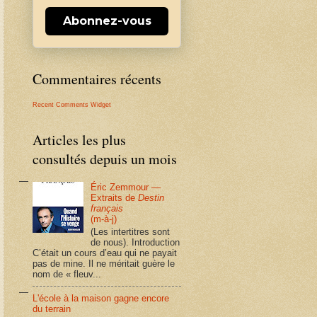
Abonnez-vous
Commentaires récents
Recent Comments Widget
Articles les plus
consultés depuis un mois
Éric Zemmour —
Extraits de
Destin
français
(m-à-j)
(Les intertitres sont
de nous). Introduction
C’était un cours d’eau qui ne payait
pas de mine. Il ne méritait guère le
nom de « fleuv...
L'école à la maison gagne encore
du terrain