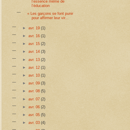
l’essence même de
l’éducation
« Les garçons se font punir
pour affirmer leur vir...
►
avr. 19
(1)
►
avr. 16
(1)
►
avr. 15
(2)
►
avr. 14
(3)
►
avr. 13
(2)
►
avr. 12
(1)
►
avr. 10
(1)
►
avr. 09
(3)
►
avr. 08
(5)
►
avr. 07
(2)
►
avr. 06
(2)
►
avr. 05
(5)
►
avr. 03
(4)