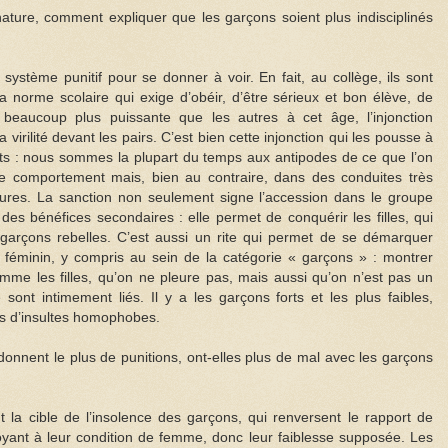
ature, comment expliquer que les garçons soient plus indisciplinés
ystème punitif pour se donner à voir. En fait, au collège, ils sont
 norme scolaire qui exige d’obéir, d’être sérieux et bon élève, de
eaucoup plus puissante que les autres à cet âge, l’injonction
irilité devant les pairs. C’est bien cette injonction qui les pousse à
nts : nous sommes la plupart du temps aux antipodes de ce que l’on
comportement mais, bien au contraire, dans des conduites très
 pures. La sanction non seulement signe l’accession dans le groupe
es bénéfices secondaires : elle permet de conquérir les filles, qui
 garçons rebelles. C’est aussi un rite qui permet de se démarquer
 féminin, y compris au sein de la catégorie « garçons » : montrer
mme les filles, qu’on ne pleure pas, mais aussi qu’on n’est pas un
nt intimement liés. Il y a les garçons forts et les plus faibles,
es d’insultes homophobes.
onnent le plus de punitions, ont-elles plus de mal avec les garçons
t la cible de l’insolence des garçons, qui renversent le rapport de
yant à leur condition de femme, donc leur faiblesse supposée. Les