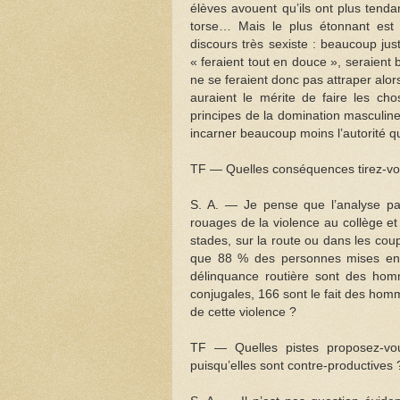
élèves avouent qu’ils ont plus tend
torse… Mais le plus étonnant est
discours très sexiste : beaucoup just
« feraient tout en douce », seraient
ne se feraient donc pas attraper alor
auraient le mérite de faire les cho
principes de la domination masculine
incarner beaucoup moins l’autorité 
TF — Quelles conséquences tirez-vo
S. A. — Je pense que l’analyse par
rouages de la violence au collège et
stades, sur la route ou dans les coup
que 88 % des personnes mises en c
délinquance routière sont des hom
conjugales, 166 sont le fait des hommes
de cette violence ?
TF — Quelles pistes proposez-vous
puisqu’elles sont contre-productives 