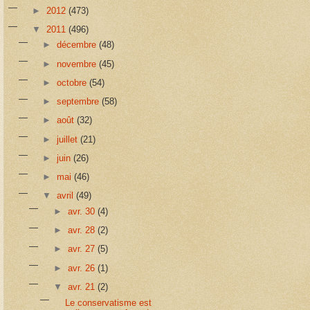
►
2012
(473)
▼
2011
(496)
►
décembre
(48)
►
novembre
(45)
►
octobre
(54)
►
septembre
(58)
►
août
(32)
►
juillet
(21)
►
juin
(26)
►
mai
(46)
▼
avril
(49)
►
avr. 30
(4)
►
avr. 28
(2)
►
avr. 27
(5)
►
avr. 26
(1)
▼
avr. 21
(2)
Le conservatisme est