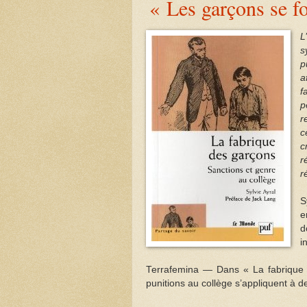
« Les garçons se fo
L
s
p
a
f
p
r
c
c
r
r
S
e
d
i
Terrafemina — Dans « La fabrique 
punitions au collège s’appliquent à 