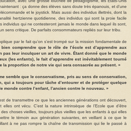
’éducation, avec une grosse louchée de pédagogisme, les États-Unis
maintenant : ça donne des élèves sans doute très épanouis, et d’une
lécommande et le joystick. Mais aussi des individus illettrés, dont la
nalité hertzienne quotidienne, des individus qui sont la proie facile
des individus qui ne contesteront jamais le monde dans lequel ils sont,
un sens critique. De parfaits consommateurs repliés sur leur tribu.
’explique par le fait qu’on s’est trompé sur la mission fondamentale de
it bien comprendre que le rôle de l’école est d’apprendre aux
n pas leur inculquer un art de vivre. Étant donné que le monde
eux (les enfants), le fait d’apprendre est inévitablement tourné
e la proportion de notre vie qui sera consacrée au présent. »
 me semble que le conservatisme, pris au sens de conservation,
, qui a toujours pour tâche d’entourer et de protéger quelque
le monde contre l’enfant, l’ancien contre le nouveau. »
est de transmettre ce que les anciennes générations ont découvert,
t elles ont vécu. C’est la nature intrinsèque de l’Ecole que d’être
des choses vieilles, toujours plus vieilles que les enfants à qui elles
smettre le témoin aux génération suivantes, en veillant à ce que le
llant à ne pas rompre la chaîne de transmission qui lie le passé à