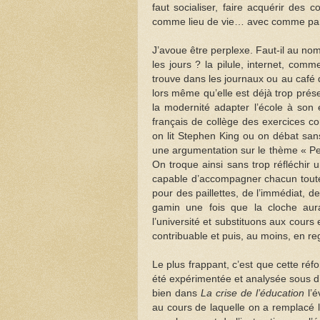
faut socialiser, faire acquérir de
comme lieu de vie… avec comme parr
J’avoue être perplexe. Faut-il au nom
les jours ? la pilule, internet, com
trouve dans les journaux ou au café 
lors même qu’elle est déjà trop prése
la modernité adapter l’école à son
français de collège des exercices co
on lit Stephen King ou on débat san
une argumentation sur le thème « Pe
On troque ainsi sans trop réfléchir 
capable d’accompagner chacun toute s
pour des paillettes, de l’immédiat, d
gamin une fois que la cloche aura
l’université et substituons aux cours
contribuable et puis, au moins, en r
Le plus frappant, c’est que cette r
été expérimentée et analysée sous d’a
bien dans
La crise de l’éducation
l’é
au cours de laquelle on a remplacé l