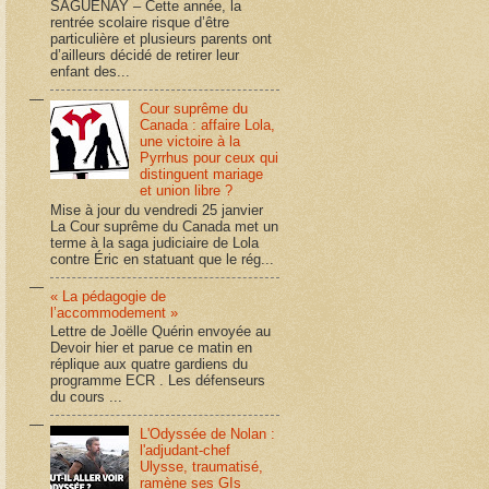
SAGUENAY – Cette année, la
rentrée scolaire risque d’être
particulière et plusieurs parents ont
d’ailleurs décidé de retirer leur
enfant des...
Cour suprême du
Canada : affaire Lola,
une victoire à la
Pyrrhus pour ceux qui
distinguent mariage
et union libre ?
Mise à jour du vendredi 25 janvier
La Cour suprême du Canada met un
terme à la saga judiciaire de Lola
contre Éric en statuant que le rég...
« La pédagogie de
l’accommodement »
Lettre de Joëlle Quérin envoyée au
Devoir hier et parue ce matin en
réplique aux quatre gardiens du
programme ECR . Les défenseurs
du cours ...
L'Odyssée de Nolan :
l'adjudant-chef
Ulysse, traumatisé,
ramène ses GIs