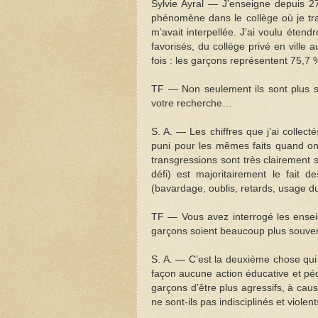
Sylvie Ayral — J’enseigne depuis 2
phénomène dans le collège où je trav
m’avait interpellée. J’ai voulu éten
favorisés, du collège privé en ville 
fois : les garçons représentent 75,7
TF — Non seulement ils sont plus sa
votre recherche…
S. A. — Les chiffres que j’ai collect
puni pour les mêmes faits quand on 
transgressions sont très clairement s
défi) est majoritairement le fait 
(bavardage, oublis, retards, usage du
TF — Vous avez interrogé les enseign
garçons soient beaucoup plus souvent
S. A. — C’est la deuxième chose qui m
façon aucune action éducative et péd
garçons d’être plus agressifs, à cau
ne sont-ils pas indisciplinés et viole