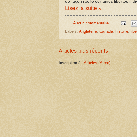
de façon réelle certaines libertés indi
Lisez la suite »
Aucun commentaire:
Labels:
Angleterre
,
Canada
,
histoire
,
libe
Articles plus récents
Inscription à :
Articles (Atom)