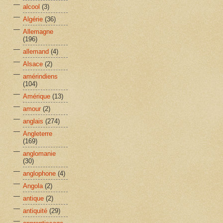
alcool
(3)
Algérie
(36)
Allemagne
(196)
allemand
(4)
Alsace
(2)
amérindiens
(104)
Amérique
(13)
amour
(2)
anglais
(274)
Angleterre
(169)
anglomanie
(30)
anglophone
(4)
Angola
(2)
antique
(2)
antiquité
(29)