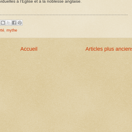
viduelles à l’Église et à la noblesse anglaise.
rté
,
mythe
Accueil
Articles plus ancien