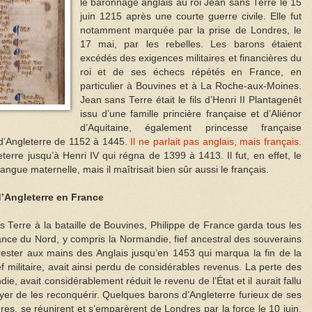
le baronnage anglais au roi Jean sans Terre le 15
juin 1215 après une courte guerre civile. Elle fut
notamment marquée par la prise de Londres, le
17 mai, par les rebelles. Les barons étaient
excédés des exigences militaires et financières du
roi et de ses échecs répétés en France, en
particulier à Bouvines et à La Roche-aux-Moines.
Jean sans Terre était le fils d’Henri II Plantagenêt
issu d’une famille princière française et d’Aliénor
d’Aquitaine, également princesse française
d’Angleterre de 1152 à 1445.
Il ne parlait pas anglais, mais français.
eterre jusqu’à Henri IV qui régna de 1399 à 1413. Il fut, en effet, le
angue maternelle, mais il maîtrisait bien sûr aussi le français.
 d’Angleterre en France
s Terre à la bataille de Bouvines, Philippe de France garda tous les
ance du Nord, y compris la Normandie, fief ancestral des souverains
rester aux mains des Anglais jusqu’en 1453 qui marqua la fin de la
f militaire, avait ainsi perdu de considérables revenus. La perte des
die, avait considérablement réduit le revenu de l’État et il aurait fallu
er de les reconquérir. Quelques barons d’Angleterre furieux de ses
res, se réunirent et s’emparèrent de Londres par la force le 10 juin.