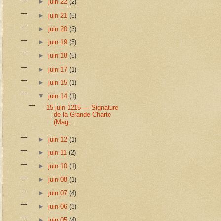
►
juin 22
(2)
►
juin 21
(5)
►
juin 20
(3)
►
juin 19
(5)
►
juin 18
(5)
►
juin 17
(1)
►
juin 15
(1)
▼
juin 14
(1)
15 juin 1215 — Signature
de la Grande Charte
(Mag...
►
juin 12
(1)
►
juin 11
(2)
►
juin 10
(1)
►
juin 08
(1)
►
juin 07
(4)
►
juin 06
(3)
►
juin 05
(4)