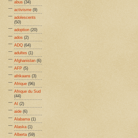
abus
(34)
activisme
(9)
adolescents
(50)
adoption
(20)
ados
(2)
ADQ
(64)
adultes
(1)
Afghanistan
(6)
AFP
(5)
afrikaans
(3)
Afrique
(96)
Afrique du Sud
(44)
AI
(2)
aide
(6)
Alabama
(1)
Alaska
(1)
Alberta
(59)