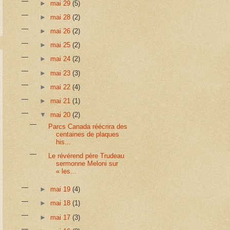
►
mai 29
(5)
►
mai 28
(2)
►
mai 26
(2)
►
mai 25
(2)
►
mai 24
(2)
►
mai 23
(3)
►
mai 22
(4)
►
mai 21
(1)
▼
mai 20
(2)
Parcs Canada réécrira des
centaines de plaques
his...
Le révérend père Trudeau
sermonne Meloni sur
« les...
►
mai 19
(4)
►
mai 18
(1)
►
mai 17
(3)