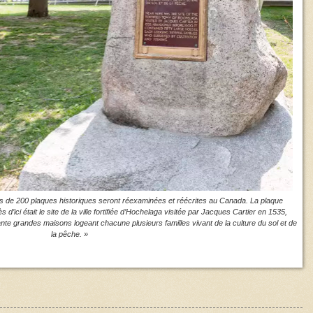
s de 200 plaques historiques seront réexaminées et réécrites au Canada. La plaque
 d’ici était le site de la ville fortifiée d’Hochelaga visitée par Jacques Cartier en 1535,
te grandes maisons logeant chacune plusieurs familles vivant de la culture du sol et de
la pêche. »