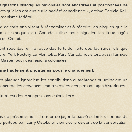
gnations historiques nationales sont encadrées et positionnées ne
cts qu’elles ont eus sur la société canadienne », estime Patricia Kell,
’organisme fédéral.
de trois ans visant à réexaminer et à réécrire les plaques que la
s historiques du Canada utilise pour signaler les lieux jugés
é du Canada.
ont réécrites, on retrouve des forts de traite des fourrures tels que
 et York Factory au Manitoba. Parc Canada revisitera aussi l’arrivée
 Gaspé, pour des raisons coloniales.
me hautement prioritaires pour le changement.
s plaques ignoraient les contributions autochtones ou utilisaient un
oncerne les croyances controversées des personnages historiques.
iture est des « suppositions coloniales ».
ns de présentisme — l’erreur de juger le passé selon les normes du
té portées par Larry Ostola, ancien vice-président de la conservation