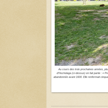
Au cours des trois prochaines années, plu
d’Hochelaga (ci-dessus) en fait partie : « Près
abandonnée avant 1600. Elle renfermait cinquan