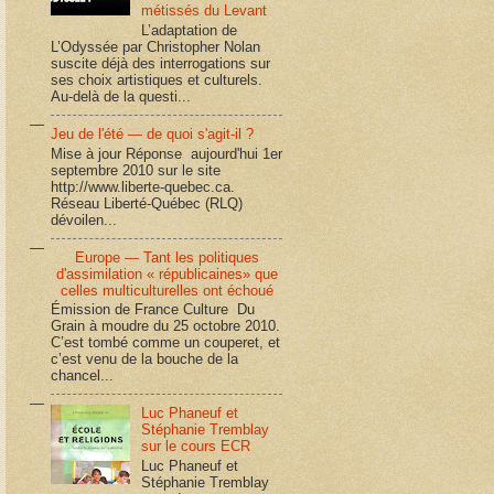
métissés du Levant
L’adaptation de
L’Odyssée par Christopher Nolan
suscite déjà des interrogations sur
ses choix artistiques et culturels.
Au-delà de la questi...
Jeu de l'été — de quoi s'agit-il ?
Mise à jour Réponse aujourd'hui 1er
septembre 2010 sur le site
http://www.liberte-quebec.ca.
Réseau Liberté-Québec (RLQ)
dévoilen...
Europe — Tant les politiques
d'assimilation « républicaines» que
celles multiculturelles ont échoué
Émission de France Culture Du
Grain à moudre du 25 octobre 2010.
C’est tombé comme un couperet, et
c’est venu de la bouche de la
chancel...
Luc Phaneuf et
Stéphanie Tremblay
sur le cours ECR
Luc Phaneuf et
Stéphanie Tremblay