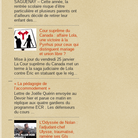
SAGUENAY – Cette année, la
rentrée scolaire risque d’être
particulière et plusieurs parents ont
d’ailleurs décidé de retirer leur
enfant des...
Cour suprême du
Canada : affaire Lola,
une victoire à la
Pyrrhus pour ceux qui
distinguent mariage
et union libre ?
Mise à jour du vendredi 25 janvier
La Cour suprême du Canada met un
terme à la saga judiciaire de Lola
contre Éric en statuant que le rég...
« La pédagogie de
l’accommodement »
Lettre de Joëlle Quérin envoyée au
Devoir hier et parue ce matin en
réplique aux quatre gardiens du
programme ECR . Les défenseurs
du cours ...
L'Odyssée de Nolan :
l'adjudant-chef
Ulysse, traumatisé,
ramène ses GIs