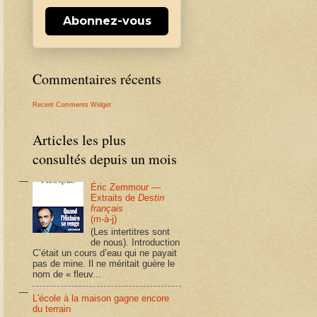
Abonnez-vous
Commentaires récents
Recent Comments Widget
Articles les plus
consultés depuis un mois
Éric Zemmour —
Extraits de
Destin
français
(m-à-j)
(Les intertitres sont
de nous). Introduction
C’était un cours d’eau qui ne payait
pas de mine. Il ne méritait guère le
nom de « fleuv...
L'école à la maison gagne encore
du terrain