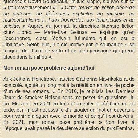
québécois David Goudreault, intitulé Maple, s’ouvre sur ce
« traumavertissement » : «
Cette œuvre de fiction déborde
de violence, de références explicites au racisme, au
multiculturalisme […] aux homicides, aux féminicides et au
suicide. »
Auprès du journal, la directrice littéraire fiction
chez Librex — Marie-Ève Gélinas — explique qu’en
l’occurrence, c’est l’écrivain lui-même qui en est à
l’initiative. Selon elle, il a été motivé par le souhait de « se
moquer du climat de vertu et de bien-pensance qui prend
place dans le milieu ».
Mon roman pose problème aujourd’hui
Aux éditions Héliotrope, l’autrice Catherine Mavrikakis a, de
son côté, ajouté un long mot à la réédition en livre de poche
d’un de ses romans. « En 2010, je publiais Les Derniers
Jours de Smokey Nelson sans me poser de questions, lit-
on. Me voici en 2021 en train d’accepter la réédition de ce
texte, et il m’est nécessaire d’y ajouter un mot en ouverture
pour venir dialoguer avec le monde et ce qu’il est devenu.
En 2021, mon roman pose problème. » Son livre, à
l’époque, avait passé la deuxième sélection du prix Femina.