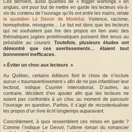
Ces derniers, aussi qualifiés de « trigger warnings » en
anglais, ont pour but de mettre en garde les lecteurs vis-à-
vis du contenu de l’ouvrage qu’ils ont entre les mains, relate
le quotidien Le Devoir de Montréal
. Violence, racisme,
homophobie, misogynie… Le but est donc que les lecteurs
qui ne souhaitent pas lire des propos en lien avec des
thématiques jugées problématiques puissent être tenus au
préalable au courant.
Toutefois, plusieurs études ont
démontré que ces avertissements… étaient tout
bonnement inefficaces.
« Éviter un choc aux lecteurs »
Au Québec, certains éditeurs font le choix de n’inclure
aucun « traumavertissement » afin de ne pas infantiliser leur
lectorat, indique Courrier international. D’autres, au
contraire, décident d’en ajouter afin que les lecteurs ne
soient pas confrontés à un choc au moment de parcourir
l’ouvrage en question. Parfois, il s’agit de recontextualiser
les propos d’un livre écrit longtemps auparavant.
Concrètement, à quoi ressemblent ces mises en garde ?
Comme l’indique Le Devoir, l’ultime roman du romancier