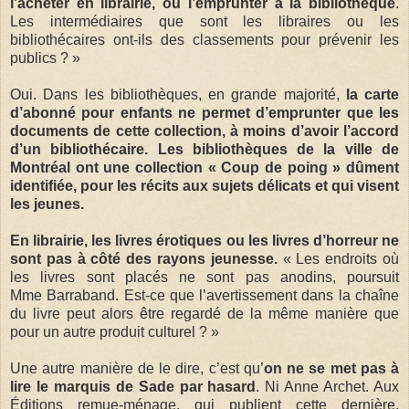
l’acheter en librairie, ou l’emprunter à la bibliothèque
.
Les intermédiaires que sont les libraires ou les
bibliothécaires ont-ils des classements pour prévenir les
publics ? »
Oui. Dans les bibliothèques, en grande majorité,
la carte
d’abonné pour enfants ne permet d’emprunter que les
documents de cette collection, à moins d’avoir l’accord
d’un bibliothécaire. Les bibliothèques de la ville de
Montréal ont une collection « Coup de poing » dûment
identifiée, pour les récits aux sujets délicats et qui visent
les jeunes.
En librairie, les livres érotiques ou les livres d’horreur ne
sont pas à côté des rayons jeunesse.
« Les endroits où
les livres sont placés ne sont pas anodins, poursuit
Mme Barraband. Est-ce que l’avertissement dans la chaîne
du livre peut alors être regardé de la même manière que
pour un autre produit culturel ? »
Une autre manière de le dire, c’est qu’
on ne se met pas à
lire le marquis de Sade par hasard
. Ni Anne Archet. Aux
Éditions remue-ménage, qui publient cette dernière,