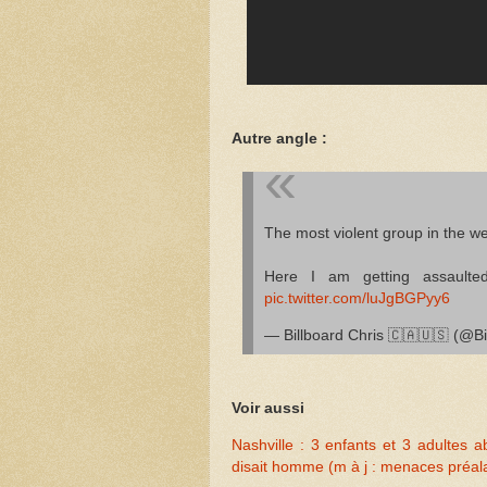
Autre angle :
The most violent group in the we
Here I am getting assaulte
pic.twitter.com/luJgBGPyy6
— Billboard Chris 🇨🇦🇺🇸 (@Bi
Voir aussi
Nashville : 3 enfants et 3 adultes 
disait homme (m à j : menaces préal