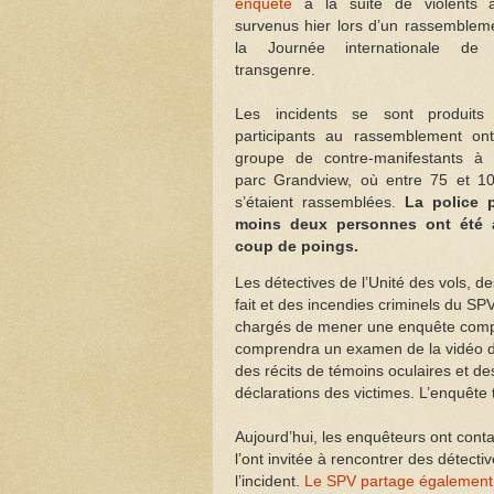
enquête
à la suite de violents a
survenus hier lors d’un rassemble
la Journée internationale de l
transgenre.
Les incidents se sont produits
participants au rassemblement ont
groupe de contre-manifestants à l
parc Grandview, où entre 75 et 1
s’étaient rassemblées.
La police 
moins deux personnes ont été 
coup de poings.
Les détectives de l’Unité des vols, d
fait et des incendies criminels du SP
chargés de mener une enquête compl
comprendra un examen de la vidéo d
des récits de témoins oculaires et de
déclarations des victimes. L’enquête 
Aujourd’hui, les enquêteurs ont conta
l’ont invitée à rencontrer des détect
l’incident.
Le SPV partage également d