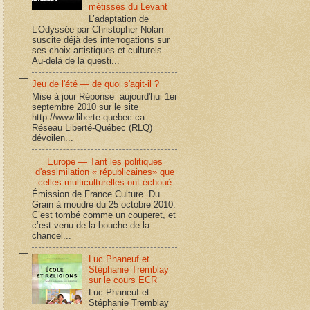
métissés du Levant
L’adaptation de
L’Odyssée par Christopher Nolan
suscite déjà des interrogations sur
ses choix artistiques et culturels.
Au-delà de la questi...
Jeu de l'été — de quoi s'agit-il ?
Mise à jour Réponse aujourd'hui 1er
septembre 2010 sur le site
http://www.liberte-quebec.ca.
Réseau Liberté-Québec (RLQ)
dévoilen...
Europe — Tant les politiques
d'assimilation « républicaines» que
celles multiculturelles ont échoué
Émission de France Culture Du
Grain à moudre du 25 octobre 2010.
C’est tombé comme un couperet, et
c’est venu de la bouche de la
chancel...
Luc Phaneuf et
Stéphanie Tremblay
sur le cours ECR
Luc Phaneuf et
Stéphanie Tremblay