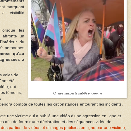
ffrontements
ment marquant
a visibilité
 lorsque les
 affronté un
’intérieur du
00 personnes
pense qu’au
agressées à
es voies de
V ont été
ète, qui
es témoins,
Un des suspects habillé en femme
s
tiendra compte de toutes les circonstances entourant les incidents.
cté une victime qui a publié une vidéo d’une agression en ligne et
ives afin de fournir une déclaration et des séquences vidéo de
es parties de vidéos et d’images publiées en ligne par une victime
,