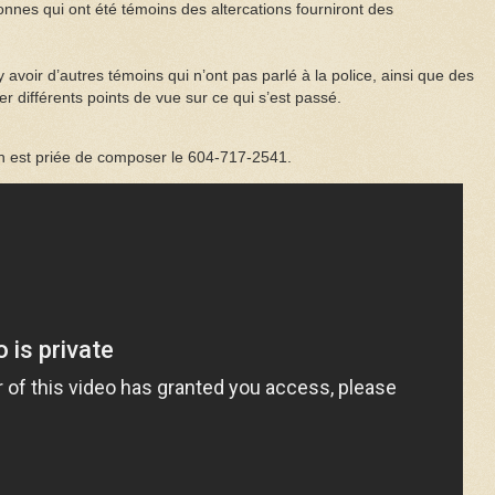
nnes qui ont été témoins des altercations fourniront des
y avoir d’autres témoins qui n’ont pas parlé à la police, ainsi que des
 différents points de vue sur ce qui s’est passé.
on est priée de composer le 604-717-2541.