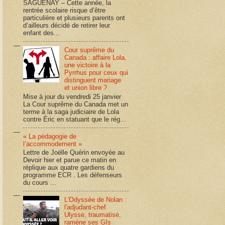
SAGUENAY – Cette année, la
rentrée scolaire risque d’être
particulière et plusieurs parents ont
d’ailleurs décidé de retirer leur
enfant des...
Cour suprême du
Canada : affaire Lola,
une victoire à la
Pyrrhus pour ceux qui
distinguent mariage
et union libre ?
Mise à jour du vendredi 25 janvier
La Cour suprême du Canada met un
terme à la saga judiciaire de Lola
contre Éric en statuant que le rég...
« La pédagogie de
l’accommodement »
Lettre de Joëlle Quérin envoyée au
Devoir hier et parue ce matin en
réplique aux quatre gardiens du
programme ECR . Les défenseurs
du cours ...
L'Odyssée de Nolan :
l'adjudant-chef
Ulysse, traumatisé,
ramène ses GIs