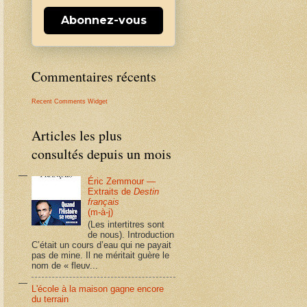
Abonnez-vous
Commentaires récents
Recent Comments Widget
Articles les plus
consultés depuis un mois
Éric Zemmour —
Extraits de
Destin
français
(m-à-j)
(Les intertitres sont
de nous). Introduction
C’était un cours d’eau qui ne payait
pas de mine. Il ne méritait guère le
nom de « fleuv...
L'école à la maison gagne encore
du terrain