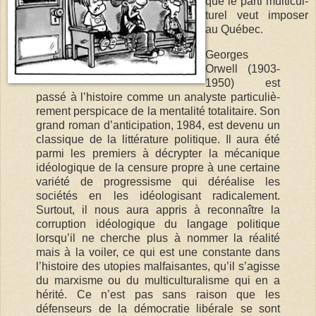
que le parti multi­cul­
turel veut imposer
au Québec.
Georges
Orwell (1903-
1950) est
passé à l’histoire comme un analyste parti­cu­liè­
rement per­spicace de la menta­lité tota­li­taire. Son
grand roman d’anti­ci­pation, 1984, est devenu un
clas­sique de la litté­rature poli­tique. Il aura été
parmi les premiers à décrypter la méca­nique
idéo­lo­gique de la censure propre à une certaine
variété de progres­sisme qui déréa­lise les
sociétés en les idéologisant radicalement.
Surtout, il nous aura appris à reconnaître la
corruption idéologique du langage politique
lorsqu’il ne cherche plus à nommer la réalité
mais à la voiler, ce qui est une constante dans
l’histoire des utopies malfaisantes, qu’il s’agisse
du marxisme ou du multiculturalisme qui en a
hérité. Ce n’est pas sans raison que les
défenseurs de la démocratie libérale se sont