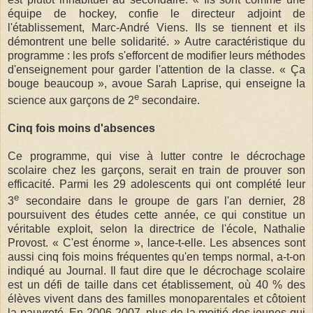
équipe de hockey, confie le directeur adjoint de
l'établissement, Marc-André Viens. Ils se tiennent et ils
démontrent une belle solidarité. » Autre caractéristique du
programme : les profs s'efforcent de modifier leurs méthodes
d'enseignement pour garder l'attention de la classe. « Ça
bouge beaucoup », avoue Sarah Laprise, qui enseigne la
e
science aux garçons de 2
secondaire.
Cinq fois moins d'absences
Ce programme, qui vise à lutter contre le décrochage
scolaire chez les garçons, serait en train de prouver son
efficacité. Parmi les 29 adolescents qui ont complété leur
e
3
secondaire dans le groupe de gars l'an dernier, 28
poursuivent des études cette année, ce qui constitue un
véritable exploit, selon la directrice de l'école, Nathalie
Provost. « C'est énorme », lance-t-elle. Les absences sont
aussi cinq fois moins fréquentes qu'en temps normal, a-t-on
indiqué au Journal. Il faut dire que le décrochage scolaire
est un défi de taille dans cet établissement, où 40 % des
élèves vivent dans des familles monoparentales et côtoient
la pauvreté. En 2006-2007, plus de la moitié des jeunes qui