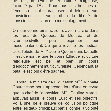
de religion (Ethique et culture religieuse)
façonné par l'État. Pour tous ces hommes et
femmes qui ont courageusement défendu leurs
convictions et leur droit à la liberté de
conscience, c'est un énorme soulagement.
On leur donne ainsi raison d'avoir marché dans
les rues de Québec, de Montréal et de
Drummondville pour exprimer leur
mécontentement. Ce qui a réveillé les médias,
me
c'est l'étude de M
Joëlle Quérin dans laquelle
il est démontré que le cours Éthique et culture
religieuse est bel et bien un cours
d'endoctrinement multiculturaliste. Cependant, la
bataille est loin d'être gagnée.
me
D'abord, la ministre de l'Éducation M
Michelle
Courchesne nous apprenait lors d'une entrevue
me
que la chef de l'opposition, M
Pauline Marois,
appuyait aussi le cours ECR et ses objectifs.
Voilà une belle preuve de collusion politique
entre les deux principaux partis, contre la volonté