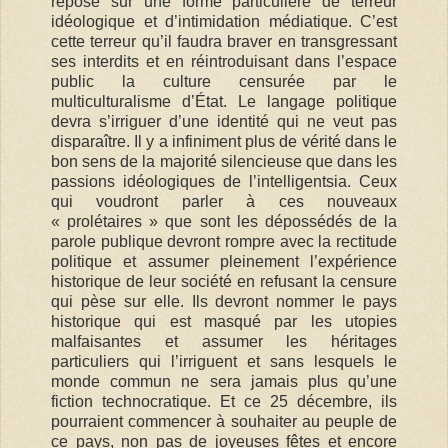
repose sur une forme particulière de terreur
idéologique et d’intimidation médiatique. C’est
cette terreur qu’il faudra braver en transgressant
ses interdits et en réintroduisant dans l’espace
public la culture censurée par le
multiculturalisme d’État. Le langage politique
devra s’irriguer d’une identité qui ne veut pas
disparaître. Il y a infiniment plus de vérité dans le
bon sens de la majorité silencieuse que dans les
passions idéologiques de l’intelligentsia. Ceux
qui voudront parler à ces nouveaux
« prolétaires » que sont les dépossédés de la
parole publique devront rompre avec la rectitude
politique et assumer pleinement l’expérience
historique de leur société en refusant la censure
qui pèse sur elle. Ils devront nommer le pays
historique qui est masqué par les utopies
malfaisantes et assumer les héritages
particuliers qui l’irriguent et sans lesquels le
monde commun ne sera jamais plus qu’une
fiction technocratique. Et ce 25 décembre, ils
pourraient commencer à souhaiter au peuple de
ce pays, non pas de joyeuses fêtes et encore