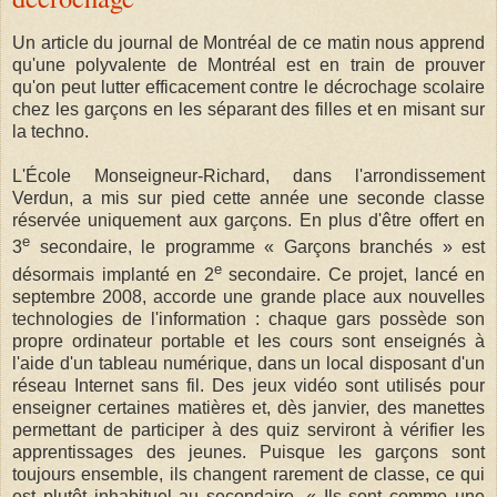
Un article du journal de Montréal de ce matin nous apprend
qu'une polyvalente de Montréal est en train de prouver
qu'on peut lutter efficacement contre le décrochage scolaire
chez les garçons en les séparant des filles et en misant sur
la techno.
L'École Monseigneur-Richard, dans l'arron­dissement
Verdun, a mis sur pied cette année une seconde classe
réservée uniquement aux garçons. En plus d'être offert en
e
3
secondaire, le programme « Garçons branchés » est
e
désormais implanté en 2
secondaire. Ce projet, lancé en
septembre 2008, accorde une grande place aux nouvelles
technologies de l'information : chaque gars possède son
propre ordinateur portable et les cours sont enseignés à
l'aide d'un tableau numérique, dans un local disposant d'un
réseau Internet sans fil. Des jeux vidéo sont utilisés pour
enseigner certaines matières et, dès janvier, des manettes
permettant de participer à des quiz serviront à vérifier les
apprentissages des jeunes. Puisque les garçons sont
toujours ensemble, ils changent rarement de classe, ce qui
est plutôt inhabituel au secondaire. « Ils sont comme une