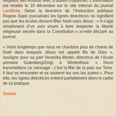
religieux des enfants avec d’autres croyances. L’information
est relatée le 18 décembre sur le site internet du journal
Landbote
. Selon la directrice de l’Instruction publique
Regine Äppli (socialiste) les lignes directrices ne signifient
pas que les écoles doivent fêter Noël sans Jésus : « Il s’agit
simplement d’un avis visant à faire respecter la liberté
religieuse ancrée dans la Constitution » a-t-elle déclaré au
journal.
« Voilà longtemps que nous ne chantons plus de chants de
Noël dans lesquels Jésus est appelé fils de Dieu »,
souligne pour sa part Veronika Wyder, directrice de l’école
primaire Gutenberg/Zelgi à Winterthour. « Nous
transmettons ce message : c’est la fête de la paix sur Terre.
Il faut se rencontrer et se soutenir les uns les autres ». Pour
elle, les lignes directrices entrent parfaitement dans le cadre
de sa pratique.
Source