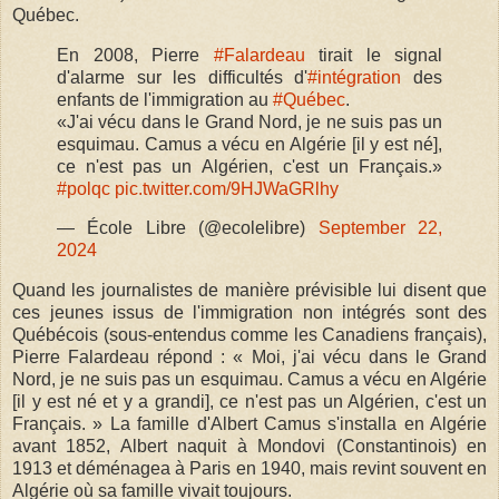
Québec.
En 2008, Pierre
#Falardeau
tirait le signal
d'alarme sur les difficultés d'
#intégration
des
enfants de l'immigration au
#Québec
.
«J'ai vécu dans le Grand Nord, je ne suis pas un
esquimau. Camus a vécu en Algérie [il y est né],
ce n'est pas un Algérien, c'est un Français.»
#polqc
pic.twitter.com/9HJWaGRlhy
— École Libre (@ecolelibre)
September 22,
2024
Quand les journalistes de manière prévisible lui disent que
ces jeunes issus de l'immigration non intégrés sont des
Québécois (sous-entendus comme les Canadiens français),
Pierre Falardeau répond : « Moi, j'ai vécu dans le Grand
Nord, je ne suis pas un esquimau. Camus a vécu en Algérie
[il y est né et y a grandi], ce n'est pas un Algérien, c'est un
Français. » La famille d'Albert Camus s'installa en Algérie
avant 1852, Albert naquit à Mondovi (Constantinois) en
1913 et déménagea à Paris en 1940, mais revint souvent en
Algérie où sa famille vivait toujours.