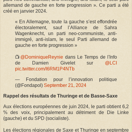
allemand de gauche en forte progression ». Ce parti a été
créé en janvier 2024.
« En Allemagne, toute la gauche s’est effondrée
électoralement, sauf l’Alliance de Sahra
Wagenknecht, un parti neo-communiste, anti-
immigré, anti-islam, le seul Parti allemand de
gauche en forte progression »
📺
@DominiqueReynie
dans Le Temps de l'Info
de Damien Givelet sur
@LCI
pic.twitter.com/I6RM1P4NTb
— Fondation pour l’innovation politique
(@Fondapol)
September 21, 2024
Rappel des résultats de Thuringe et de Basse-Saxe
Aux élections européennes de juin 2024, le parti obtient 6,2
% des voix, principalement au détriment de Die Linke
(gauche) et du SPD (socialiste).
Les élections régionales de Saxe et Thuringe en septembre