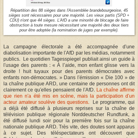
Répartition des 88 sièges dans l'Assemblée brandebourgeoise, 45
sièges sont nécessaires pour une majorité. Les vieux partis (SPD +
CDU) n'ont que 44 sièges. L'AfD a une minorité de blocage de faire
obstruction à toute mesure nécessitant une majorité des deux tiers
pour être adoptée (la nomination de juges par exemple).
La campagne électorale a été accompagnée d'une
diabolisation importante de l'AfD par les médias, notamment
publics. Le quotidien Tagesspiegel publiait ainsi un guide à
l'usage des parents : « À l’aide, mon enfant glisse vers la
droite ! huit tuyaux pour des parents démocrates avec
enfants non-démocrates. » Dans l'émission « Die 100 » de
la chaîne publique ARD, une centaine de personnes ont dit
clairement ce qu'elles pensaient de l'AfD.
La chaîne affirme
que rien n'a été mis en scène, mais la participation d'un
acteur amateur soulève des questions.
Le programme, qui
a déjà été diffusé à plusieurs reprises sur la chaîne de
télévision publique régionale Norddeutscher Rundfunk, a
été diffusé lundi soir pour la première fois sur la chaîne
nationale publique ARD. Très vite, des doutes sont apparus
à ce sujet. Des téléspectateurs ont découvert que