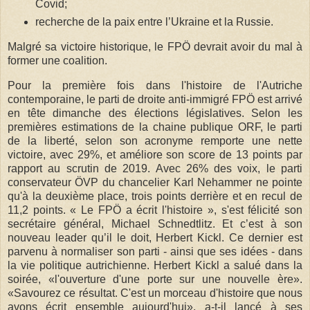
Covid;
recherche de la paix entre l’Ukraine et la Russie.
Malgré sa victoire historique, le FPÖ devrait avoir du mal à
former une coalition.
Pour la première fois dans l'histoire de l'Autriche
contemporaine, le parti de droite anti-immigré FPÖ est arrivé
en tête dimanche des élections législatives. Selon les
premières estimations de la chaine publique ORF, le parti
de la liberté, selon son acronyme remporte une nette
victoire, avec 29%, et améliore son score de 13 points par
rapport au scrutin de 2019. Avec 26% des voix, le parti
conservateur ÖVP du chancelier Karl Nehammer ne pointe
qu'à la deuxième place, trois points derrière et en recul de
11,2 points. « Le FPÖ a écrit l'histoire », s'est félicité son
secrétaire général, Michael Schnedtlitz. Et c’est à son
nouveau leader qu’il le doit, Herbert Kickl. Ce dernier est
parvenu à normaliser son parti - ainsi que ses idées - dans
la vie politique autrichienne. Herbert Kickl a salué dans la
soirée, «l'ouverture d'une porte sur une nouvelle ère».
«Savourez ce résultat. C'est un morceau d'histoire que nous
avons écrit ensemble aujourd'hui», a-t-il lancé à ses