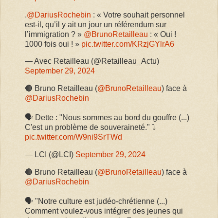
.
@DariusRochebin
: « Votre souhait personnel
est-il, qu’il y ait un jour un référendum sur
l’immigration ? »
@BrunoRetailleau
: « Oui !
1000 fois oui ! »
pic.twitter.com/KRzjGYlrA6
— Avec Retailleau (@Retailleau_Actu)
September 29, 2024
🔴 Bruno Retailleau (
@BrunoRetailleau
) face à
@DariusRochebin
🗣️ Dette : "Nous sommes au bord du gouffre (...)
C'est un problème de souveraineté." ⤵️
pic.twitter.com/W9ni9SrTWd
— LCI (@LCI)
September 29, 2024
🔴 Bruno Retailleau (
@BrunoRetailleau
) face à
@DariusRochebin
🗣️ "Notre culture est judéo-chrétienne (...)
Comment voulez-vous intégrer des jeunes qui