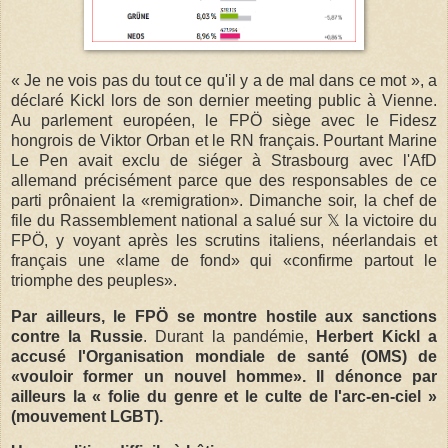
« Je ne vois pas du tout ce qu'il y a de mal dans ce mot », a
déclaré Kickl lors de son dernier meeting public à Vienne.
Au parlement européen, le FPÖ siège avec le Fidesz
hongrois de Viktor Orban et le RN français. Pourtant Marine
Le Pen avait exclu de siéger à Strasbourg avec l'AfD
allemand précisément parce que des responsables de ce
parti prônaient la «remigration». Dimanche soir, la chef de
file du Rassemblement national a salué sur 𝕏 la victoire du
FPÖ, y voyant après les scrutins italiens, néerlandais et
français une «lame de fond» qui «confirme partout le
triomphe des peuples».
Par ailleurs, le FPÖ se montre hostile aux sanctions
contre la Russie
. Durant la pandémie,
Herbert Kickl a
accusé l'Organisation mondiale de santé (OMS) de
«vouloir former un nouvel homme». Il dénonce par
ailleurs la « folie du genre et le culte de l'arc-en-ciel »
(mouvement LGBT).