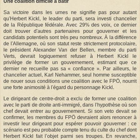
Une coalition difficile à bâtir
Sa victoire dans les urnes ne signifie pas pour autant
qu'Herbert Kickl, le leader du parti, sera investi chancelier
de la République fédérale. Avec 29% des voix, ce dernier
doit trouver d'autres partenaires pour gouverner et les
candidats potentiels sont très peu nombreux. À la différence
de l'Allemagne, où son statut reste strictement protocolaire,
le président Alexander Van der Bellen, membre du parti
Verts, devrait logiquement refuser à Herbert Kickl le
privilège de former un gouvernement, estimant que ce
dernier ne recueille pas sa « confiance ». Par ailleurs, le
chancelier actuel, Karl Nehammer, seul homme susceptible
de nouer sous conditions une coalition avec le FPÖ, nourrit
une forte animosité à l'égard du personnage Kickl.
Le dirigeant de centre-droit a exclu de former une coalition
avec le parti de droite anti-immigré, dans l'hypothèse où son
chef devait entrer au gouvernement. Si son veto devait se
confirmer, les membres du FPÖ devraient alors renoncer à
investir leur dirigeant pour espérer pouvoir gouverner : ce
scénario est peu probable compte tenu du culte du chef dont
Herbert Kickl fait l’objet parmi ses troupes. En revanche,