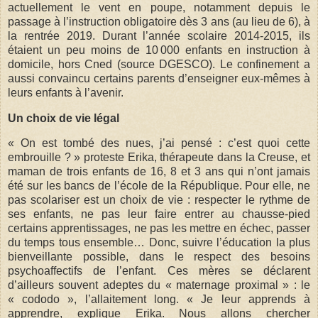
actuellement le vent en poupe, notamment depuis le
passage à l’instruction obligatoire dès 3 ans (au lieu de 6), à
la rentrée 2019. Durant l’année scolaire 2014-2015, ils
étaient un peu moins de 10 000 enfants en instruction à
domicile, hors Cned (source DGESCO). Le confinement a
aussi convaincu certains parents d’enseigner eux-mêmes à
leurs enfants à l’avenir.
Un choix de vie légal
« On est tombé des nues, j’ai pensé : c’est quoi cette
embrouille ? » proteste Erika, thérapeute dans la Creuse, et
maman de trois enfants de 16, 8 et 3 ans qui n’ont jamais
été sur les bancs de l’école de la République. Pour elle, ne
pas scolariser est un choix de vie : respecter le rythme de
ses enfants, ne pas leur faire entrer au chausse-pied
certains apprentissages, ne pas les mettre en échec, passer
du temps tous ensemble… Donc, suivre l’éducation la plus
bienveillante possible, dans le respect des besoins
psychoaffectifs de l’enfant. Ces mères se déclarent
d’ailleurs souvent adeptes du « maternage proximal » : le
« cododo », l’allaitement long. « Je leur apprends à
apprendre, explique Erika. Nous allons chercher