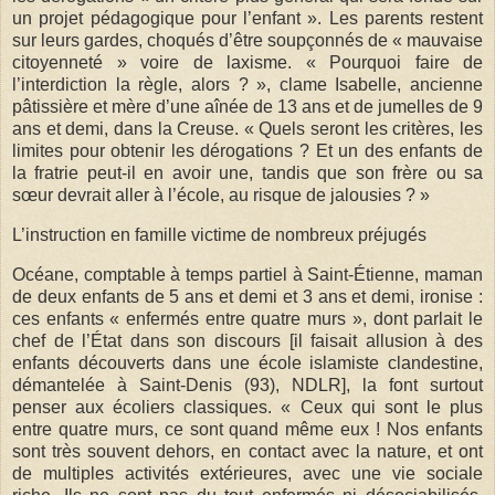
un projet pédagogique pour l’enfant ». Les parents restent
sur leurs gardes, choqués d’être soupçonnés de « mauvaise
citoyenneté » voire de laxisme. « Pourquoi faire de
l’interdiction la règle, alors ? », clame Isabelle, ancienne
pâtissière et mère d’une aînée de 13 ans et de jumelles de 9
ans et demi, dans la Creuse. « Quels seront les critères, les
limites pour obtenir les dérogations ? Et un des enfants de
la fratrie peut-il en avoir une, tandis que son frère ou sa
sœur devrait aller à l’école, au risque de jalousies ? »
L’instruction en famille victime de nombreux préjugés
Océane, comptable à temps partiel à Saint-Étienne, maman
de deux enfants de 5 ans et demi et 3 ans et demi, ironise :
ces enfants « enfermés entre quatre murs », dont parlait le
chef de l’État dans son discours [il faisait allusion à des
enfants découverts dans une école islamiste clandestine,
démantelée à Saint-Denis (93), NDLR], la font surtout
penser aux écoliers classiques. « Ceux qui sont le plus
entre quatre murs, ce sont quand même eux ! Nos enfants
sont très souvent dehors, en contact avec la nature, et ont
de multiples activités extérieures, avec une vie sociale