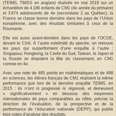
(TEIMS, TIMSS en anglais) réalisée en mai 2019 sur un
échantillon de 4 186 enfants de CM1 (4e année du primaire)
et 3 874 adolescents de 4e (secondaire 2 au Québec), la
France se classe bonne dernière dans les pays de l’Union
européenne, avec des résultats similaires à ceux de la
Roumanie.
Elle est aussi avant-dernière dans les pays de l’OCDE,
devant le Chili. À l’autre extrémité du spectre, on retrouve
les pays qui surperforment d’une enquête à l’autre :
Singapour, Hongkong, la Corée du Sud, Taïwan, le Japon et
la Russie se disputent la tête du classement, en CM1
comme en 4e.
Avec une note de 485 points en mathématiques et de 488
en sciences, les élèves français de CM1 réalisent la même
performance que lors de la dernière enquête TEIMS, en
2015 : ils n’ont ni progressé ni régressé, et demeurent
« significativement » en dessous des moyennes
internationales de pays comparables au nôtre, précise la
direction de l’évaluation, de la prospective et de la
performance de l’éducation nationale (DEPP), qui publie
trois notes d’analyse des résultats.