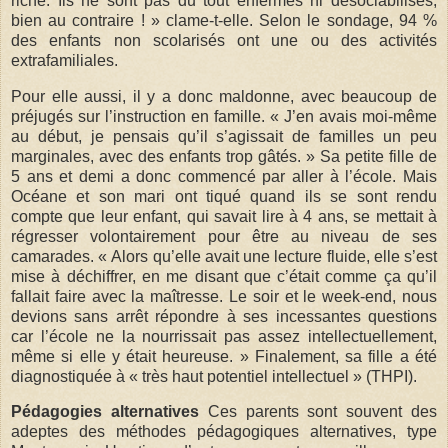
riche. Ils ne sont pas du tout enfermés ni désociabilisés,
bien au contraire ! » clame-t-elle. Selon le sondage, 94 %
des enfants non scolarisés ont une ou des activités
extrafamiliales.
Pour elle aussi, il y a donc maldonne, avec beaucoup de
préjugés sur l’instruction en famille. « J’en avais moi-même
au début, je pensais qu’il s’agissait de familles un peu
marginales, avec des enfants trop gâtés. » Sa petite fille de
5 ans et demi a donc commencé par aller à l’école. Mais
Océane et son mari ont tiqué quand ils se sont rendu
compte que leur enfant, qui savait lire à 4 ans, se mettait à
régresser volontairement pour être au niveau de ses
camarades. « Alors qu’elle avait une lecture fluide, elle s’est
mise à déchiffrer, en me disant que c’était comme ça qu’il
fallait faire avec la maîtresse. Le soir et le week-end, nous
devions sans arrêt répondre à ses incessantes questions
car l’école ne la nourrissait pas assez intellectuellement,
même si elle y était heureuse. » Finalement, sa fille a été
diagnostiquée à « très haut potentiel intellectuel » (THPI).
Pédagogies alternatives
Ces parents sont souvent des
adeptes des méthodes pédagogiques alternatives, type