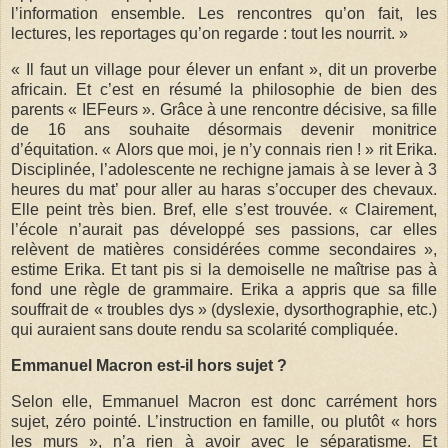
l’information ensemble. Les rencontres qu’on fait, les
lectures, les reportages qu’on regarde : tout les nourrit. »
« Il faut un village pour élever un enfant », dit un proverbe
africain. Et c’est en résumé la philosophie de bien des
parents « IEFeurs ». Grâce à une rencontre décisive, sa fille
de 16 ans souhaite désormais devenir monitrice
d’équitation. « Alors que moi, je n’y connais rien ! » rit Erika.
Disciplinée, l’adolescente ne rechigne jamais à se lever à 3
heures du mat’ pour aller au haras s’occuper des chevaux.
Elle peint très bien. Bref, elle s’est trouvée. « Clairement,
l’école n’aurait pas développé ses passions, car elles
relèvent de matières considérées comme secondaires »,
estime Erika. Et tant pis si la demoiselle ne maîtrise pas à
fond une règle de grammaire. Erika a appris que sa fille
souffrait de « troubles dys » (dyslexie, dysorthographie, etc.)
qui auraient sans doute rendu sa scolarité compliquée.
Emmanuel Macron est-il hors sujet ?
Selon elle, Emmanuel Macron est donc carrément hors
sujet, zéro pointé. L’instruction en famille, ou plutôt « hors
les murs », n’a rien à avoir avec le séparatisme. Et