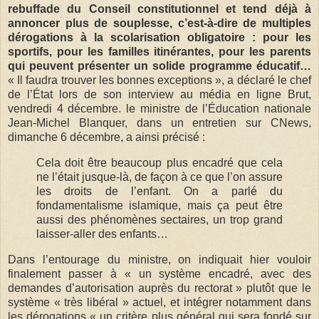
rebuffade du Conseil constitutionnel et tend déjà à
annoncer plus de souplesse, c’est-à-dire de multiples
dérogations à la scolarisation obligatoire : pour les
sportifs, pour les familles itinérantes, pour les parents
qui peuvent présenter un solide programme éducatif…
« Il faudra trouver les bonnes exceptions », a déclaré le chef
de l’État lors de son interview au média en ligne Brut,
vendredi 4 décembre. le ministre de l’Éducation nationale
Jean-Michel Blanquer, dans un entretien sur CNews,
dimanche 6 décembre, a ainsi précisé :
Cela doit être beaucoup plus encadré que cela
ne l’était jusque-là, de façon à ce que l’on assure
les droits de l’enfant. On a parlé du
fondamentalisme islamique, mais ça peut être
aussi des phénomènes sectaires, un trop grand
laisser-aller des enfants…
Dans l’entourage du ministre, on indiquait hier vouloir
finalement passer à « un système encadré, avec des
demandes d’autorisation auprès du rectorat » plutôt que le
système « très libéral » actuel, et intégrer notamment dans
les dérogations « un critère plus général qui sera fondé sur