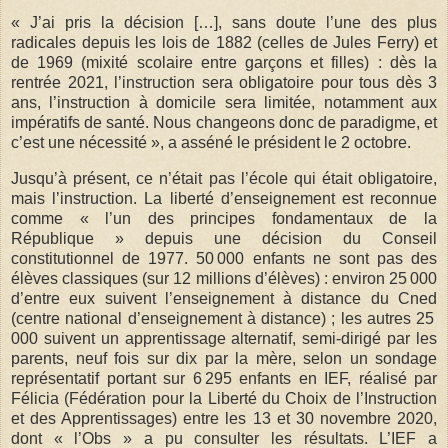
« J’ai pris la décision […], sans doute l’une des plus
radicales depuis les lois de 1882 (celles de Jules Ferry) et
de 1969 (mixité scolaire entre garçons et filles) : dès la
rentrée 2021, l’instruction sera obligatoire pour tous dès 3
ans, l’instruction à domicile sera limitée, notamment aux
impératifs de santé. Nous changeons donc de paradigme, et
c’est une nécessité », a asséné le président le 2 octobre.
Jusqu’à présent, ce n’était pas l’école qui était obligatoire,
mais l’instruction. La liberté d’enseignement est reconnue
comme « l’un des principes fondamentaux de la
République » depuis une décision du Conseil
constitutionnel de 1977. 50 000 enfants ne sont pas des
élèves classiques (sur 12 millions d’élèves) : environ 25 000
d’entre eux suivent l’enseignement à distance du Cned
(centre national d’enseignement à distance) ; les autres 25
000 suivent un apprentissage alternatif, semi-dirigé par les
parents, neuf fois sur dix par la mère, selon un sondage
représentatif portant sur 6 295 enfants en IEF, réalisé par
Félicia (Fédération pour la Liberté du Choix de l’Instruction
et des Apprentissages) entre les 13 et 30 novembre 2020,
dont « l’Obs » a pu consulter les résultats. L’IEF a