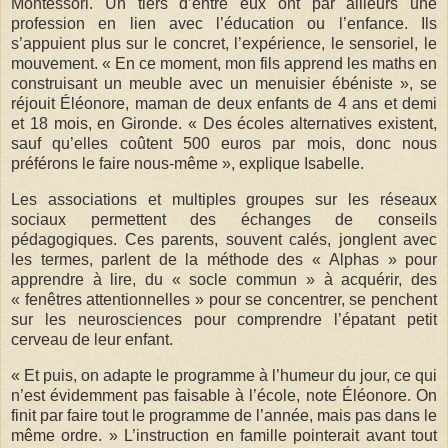
Montessori. Un tiers d’entre eux ont par ailleurs une
profession en lien avec l’éducation ou l’enfance. Ils
s’appuient plus sur le concret, l’expérience, le sensoriel, le
mouvement. « En ce moment, mon fils apprend les maths en
construisant un meuble avec un menuisier ébéniste », se
réjouit Éléonore, maman de deux enfants de 4 ans et demi
et 18 mois, en Gironde. « Des écoles alternatives existent,
sauf qu’elles coûtent 500 euros par mois, donc nous
préférons le faire nous-même », explique Isabelle.
Les associations et multiples groupes sur les réseaux
sociaux permettent des échanges de conseils
pédagogiques. Ces parents, souvent calés, jonglent avec
les termes, parlent de la méthode des « Alphas » pour
apprendre à lire, du « socle commun » à acquérir, des
« fenêtres attentionnelles » pour se concentrer, se penchent
sur les neurosciences pour comprendre l’épatant petit
cerveau de leur enfant.
« Et puis, on adapte le programme à l’humeur du jour, ce qui
n’est évidemment pas faisable à l’école, note Éléonore. On
finit par faire tout le programme de l’année, mais pas dans le
même ordre. » L’instruction en famille pointerait avant tout