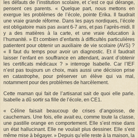
les défauts de l’institution scolaire, et c’est ce qui dérange,
pensent ces parents. « Quelque part, nous mettons en
exergue les problèmes de l’école, pointe Erika. Il faudrait
une vraie grande réforme. Dans les pays nordiques, l’école
est obligatoire mais pas avant 6-7 ans, et pas l’après-midi. Il
y a des matières à la carte, et une vraie éducation à
l’humanité. » Et combien d’enfants à difficultés particulières
patientent pour obtenir un auxiliaire de vie scolaire (AVS) ?
« Il faut du temps pour avoir un diagnostic. Et il faudrait
laisser l’enfant en souffrance en attendant, avant d’obtenir
les certificats médicaux ? » interroge Isabelle. Car l’IEF
n’est pas toujours un choix, mais aussi une décision prise
en catastrophe, pour préserver un élève qui va mal,
notamment pour des problèmes de harcèlement.
Cette maman qui fait de l’artisanat sait de quoi elle parle.
Isabelle a dû sortir sa fille de l’école, en CE1.
« Céline faisait beaucoup de crises d’angoisse, de
cauchemars. Une fois, elle avait eu, comme toute la classe,
une pastille orange en comportement. Elle s’est mise dans
un état hallucinant. Elle ne voulait plus dessiner. Elle s’est
même mise à bégayer. » Depuis qu’elle reste à la maison, la