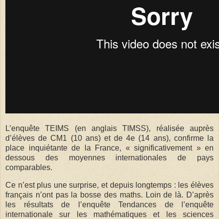
L’enquête TEIMS (en anglais TIMSS), réalisée auprès
d’élèves de CM1 (10 ans) et de 4e (14 ans), confirme la
place inquiétante de la France, « significativement » en
dessous des moyennes internationales de pays
comparables.
Ce n’est plus une surprise, et depuis longtemps : les élèves
français n’ont pas la bosse des maths. Loin de là. D’après
les résultats de l’enquête Tendances de l’enquête
internationale sur les mathématiques et les sciences