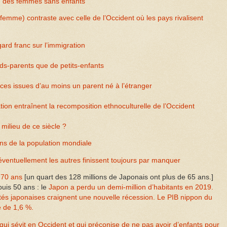
um des femmes sans enfants
/femme) contraste avec celle de l’Occident où les pays rivalisent
ard franc sur l’immigration
s-parents que de petits-enfants
s issues d’au moins un parent né à l’étranger
on entraînent la recomposition ethnoculturelle de l’Occident
milieu de ce siècle ?
ons de la population mondiale
’éventuellement les autres finissent toujours par manquer
à 70 ans
[un quart des 128 millions de Japonais ont plus de 65 ans.]
puis 50 ans : le
Japon a perdu un demi-million d’habitants en 2019.
ités japonaises craignent une nouvelle récession. Le PIB nippon du
é de 1,6 %.
qui sévit en Occident et qui préconise de ne pas avoir d’enfants pour