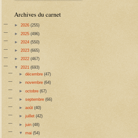
Archives du carnet
►
2026
(255)
►
2025
(496)
►
2024
(550)
►
2023
(665)
►
2022
(467)
▼
2021
(693)
►
décembre
(47)
►
novembre
(64)
►
octobre
(67)
►
septembre
(66)
►
août
(40)
►
juillet
(42)
►
juin
(48)
▼
mai
(54)