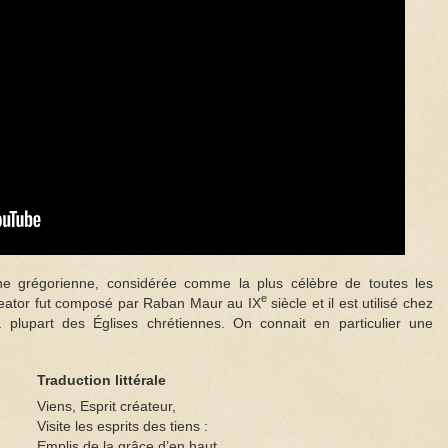
ne grégorienne, considérée comme la plus célèbre de toutes les
e
reator fut composé par Raban Maur au IX
siècle et il est utilisé chez
 plupart des Églises chrétiennes. On connait en particulier une
Traduction littérale
Viens, Esprit créateur,
Visite les esprits des tiens :
Emplis de la grâce d’en haut