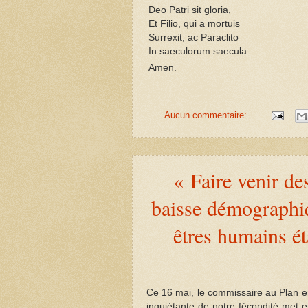
Deo Patri sit gloria,
Et Filio, qui a mortuis
Surrexit, ac Paraclito
In saeculorum saecula.
Amen.
Aucun commentaire:
« Faire venir d
baisse démographiq
êtres humains ét
Ce 16 mai, le commissaire au Plan en
inquiétante de notre fécondité met