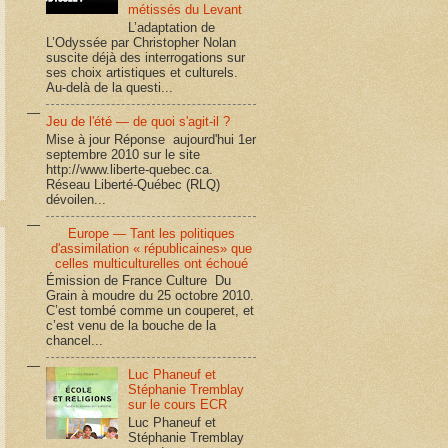
métissés du Levant
L’adaptation de
L’Odyssée par Christopher Nolan
suscite déjà des interrogations sur
ses choix artistiques et culturels.
Au-delà de la questi...
Jeu de l'été — de quoi s'agit-il ?
Mise à jour Réponse aujourd'hui 1er
septembre 2010 sur le site
http://www.liberte-quebec.ca.
Réseau Liberté-Québec (RLQ)
dévoilen...
Europe — Tant les politiques
d'assimilation « républicaines» que
celles multiculturelles ont échoué
Émission de France Culture Du
Grain à moudre du 25 octobre 2010.
C’est tombé comme un couperet, et
c’est venu de la bouche de la
chancel...
Luc Phaneuf et
Stéphanie Tremblay
sur le cours ECR
Luc Phaneuf et
Stéphanie Tremblay