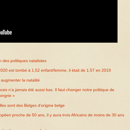
des politiques natalistes
020 est tombé à 1,52 enfant/femme, il était de 1,57 en 2019
augmenter la natalité
es n’a jamais été aussi bas. Il faut changer notre politique de
Hongrie »
lles sont des Belges d'origine belge
éen proche de 50 ans, il y aura trois Africains de moins de 30 ans