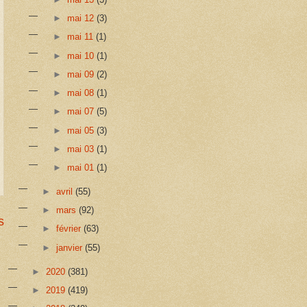
►
mai 12
(3)
►
mai 11
(1)
►
mai 10
(1)
►
mai 09
(2)
►
mai 08
(1)
►
mai 07
(5)
►
mai 05
(3)
►
mai 03
(1)
►
mai 01
(1)
►
avril
(55)
►
mars
(92)
s
►
février
(63)
►
janvier
(55)
►
2020
(381)
►
2019
(419)