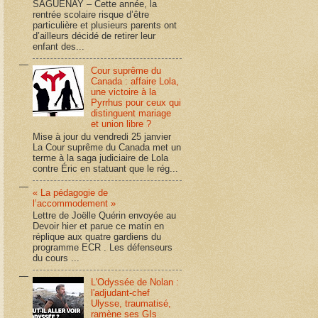
SAGUENAY – Cette année, la
rentrée scolaire risque d’être
particulière et plusieurs parents ont
d’ailleurs décidé de retirer leur
enfant des...
Cour suprême du
Canada : affaire Lola,
une victoire à la
Pyrrhus pour ceux qui
distinguent mariage
et union libre ?
Mise à jour du vendredi 25 janvier
La Cour suprême du Canada met un
terme à la saga judiciaire de Lola
contre Éric en statuant que le rég...
« La pédagogie de
l’accommodement »
Lettre de Joëlle Quérin envoyée au
Devoir hier et parue ce matin en
réplique aux quatre gardiens du
programme ECR . Les défenseurs
du cours ...
L'Odyssée de Nolan :
l'adjudant-chef
Ulysse, traumatisé,
ramène ses GIs