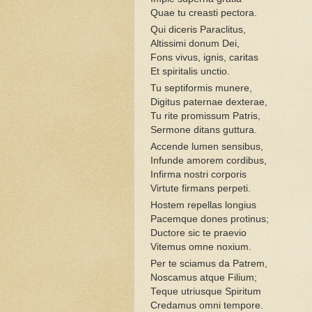
Quae tu creasti pectora.
Qui diceris Paraclitus,
Altissimi donum Dei,
Fons vivus, ignis, caritas
Et spiritalis unctio.
Tu septiformis munere,
Digitus paternae dexterae,
Tu rite promissum Patris,
Sermone ditans guttura.
Accende lumen sensibus,
Infunde amorem cordibus,
Infirma nostri corporis
Virtute firmans perpeti.
Hostem repellas longius
Pacemque dones protinus;
Ductore sic te praevio
Vitemus omne noxium.
Per te sciamus da Patrem,
Noscamus atque Filium;
Teque utriusque Spiritum
Credamus omni tempore.