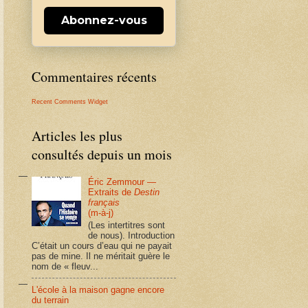
Abonnez-vous
Commentaires récents
Recent Comments Widget
Articles les plus
consultés depuis un mois
Éric Zemmour —
Extraits de
Destin
français
(m-à-j)
(Les intertitres sont
de nous). Introduction
C’était un cours d’eau qui ne payait
pas de mine. Il ne méritait guère le
nom de « fleuv...
L'école à la maison gagne encore
du terrain