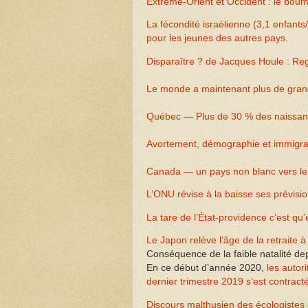
Extrême-Orient et Occident : le bo
La fécondité israélienne (3,1 enfants
pour les jeunes des autres pays.
Disparaître ? de Jacques Houle : Reg
Le monde a maintenant plus de grand
Québec — Plus de 30 % des naissance
Avortement, démographie et immigrati
Canada — un pays non blanc vers le 
L’ONU révise à la baisse ses prévisi
La tare de l’État-providence c’est qu
Le Japon relève l’âge de la retraite 
Conséquence de la faible natalité de
En ce début d’année 2020,
les autor
dernier trimestre 2019 s’est contract
Discours malthusien des écologistes 